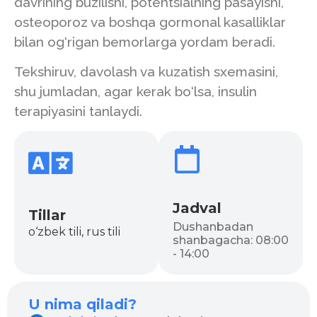
davrining buzilishi, potentsialning pasayishi,
osteoporoz va boshqa gormonal kasalliklar
bilan og‘rigan bemorlarga yordam beradi.
Tekshiruv, davolash va kuzatish sxemasini,
shu jumladan, agar kerak bo‘lsa, insulin
terapiyasini tanlaydi.
Jadval
Tillar
Dushanbadan
o‘zbek tili, rus tili
shanbagacha: 08:00
- 14:00
U nima qiladi?