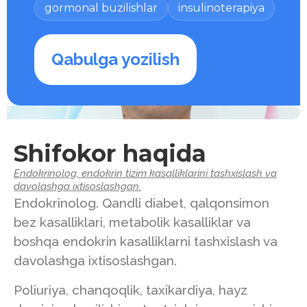
gormonal buzilishlar
insulinoterapiya
Qabulga yozilish
Shifokor haqida
Endokrinolog, endokrin tizim kasalliklarini tashxislash va
davolashga ixtisoslashgan.
Endokrinolog. Qandli diabet, qalqonsimon
bez kasalliklari, metabolik kasalliklar va
boshqa endokrin kasalliklarni tashxislash va
davolashga ixtisoslashgan.
Poliuriya, chanqoqlik, taxikardiya, hayz