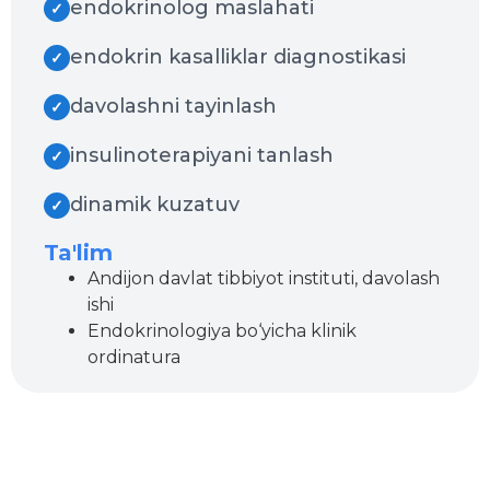
endokrinolog maslahati
✓
endokrin kasalliklar diagnostikasi
✓
davolashni tayinlash
✓
insulinoterapiyani tanlash
✓
dinamik kuzatuv
✓
Ta'lim
Andijon davlat tibbiyot instituti, davolash
ishi
Endokrinologiya bo‘yicha klinik
ordinatura