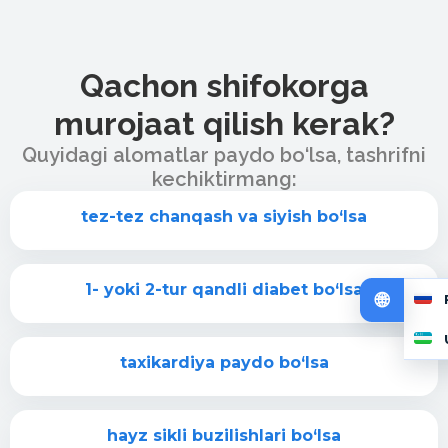
Qachon shifokorga
murojaat qilish kerak?
Quyidagi alomatlar paydo bo‘lsa, tashrifni
kechiktirmang:
tez-tez chanqash va siyish bo‘lsa
1- yoki 2-tur qandli diabet bo‘lsa
taxikardiya paydo bo‘lsa
hayz sikli buzilishlari bo‘lsa