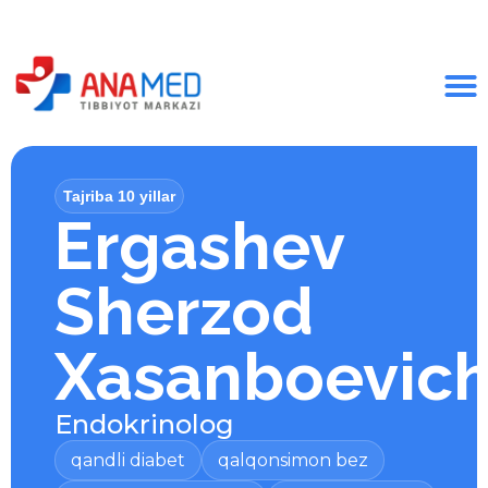
Tajriba 10 yillar
Ergashev
Sherzod
Xasanboevic
Endokrinolog
qandli diabet
qalqonsimon bez