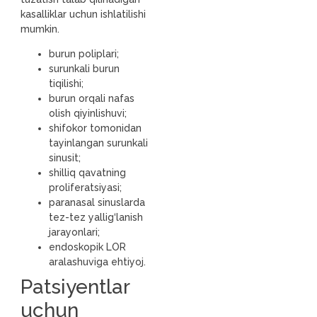
kasalliklar uchun ishlatilishi
mumkin.
burun poliplari;
surunkali burun
tiqilishi;
burun orqali nafas
olish qiyinlishuvi;
shifokor tomonidan
tayinlangan surunkali
sinusit;
shilliq qavatning
proliferatsiyasi;
paranasal sinuslarda
tez-tez yallig‘lanish
jarayonlari;
endoskopik LOR
aralashuviga ehtiyoj.
Patsiyentlar
uchun