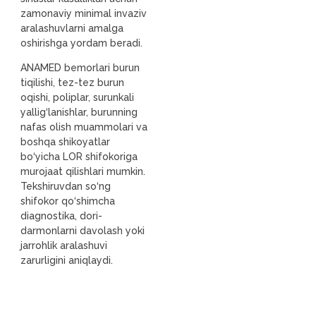
zamonaviy minimal invaziv
aralashuvlarni amalga
oshirishga yordam beradi.
ANAMED bemorlari burun
tiqilishi, tez-tez burun
oqishi, poliplar, surunkali
yallig‘lanishlar, burunning
nafas olish muammolari va
boshqa shikoyatlar
bo‘yicha LOR shifokoriga
murojaat qilishlari mumkin.
Tekshiruvdan so‘ng
shifokor qo‘shimcha
diagnostika, dori-
darmonlarni davolash yoki
jarrohlik aralashuvi
zarurligini aniqlaydi.