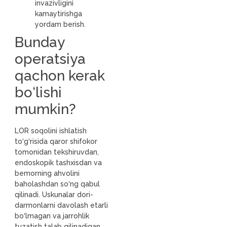
invazivligini
kamaytirishga
yordam berish.
Bunday
operatsiya
qachon kerak
bo‘lishi
mumkin?
LOR soqolini ishlatish
to‘g‘risida qaror shifokor
tomonidan tekshiruvdan,
endoskopik tashxisdan va
bemorning ahvolini
baholashdan so‘ng qabul
qilinadi. Uskunalar dori-
darmonlarni davolash etarli
bo‘lmagan va jarrohlik
tuzatish talab qilinadigan