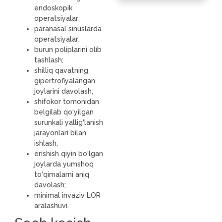
endoskopik
operatsiyalar;
paranasal sinuslarda
operatsiyalar;
burun poliplarini olib
tashlash;
shilliq qavatning
gipertrofiyalangan
joylarini davolash;
shifokor tomonidan
belgilab qo‘yilgan
surunkali yallig‘lanish
jarayonlari bilan
ishlash;
erishish qiyin bo‘lgan
joylarda yumshoq
to‘qimalarni aniq
davolash;
minimal invaziv LOR
aralashuvi.