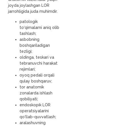
joyda joylashgan LOR
jarrohligida juda muhimdir.
patologik
to‘qimalarni aniq olib
tashlash;
asbobning
boshqariladigan
tezligi;
oldinga, teskari va
tebranuvchi harakat
rejimlari;
oyoq pedali orqali
qulay boshqaruv;
tor anatomik
zonalarda ishlash
qobiliyati;
endoskopik LOR
operatsiyalarini
qo‘llab-quvvatlash;
aralashuvning