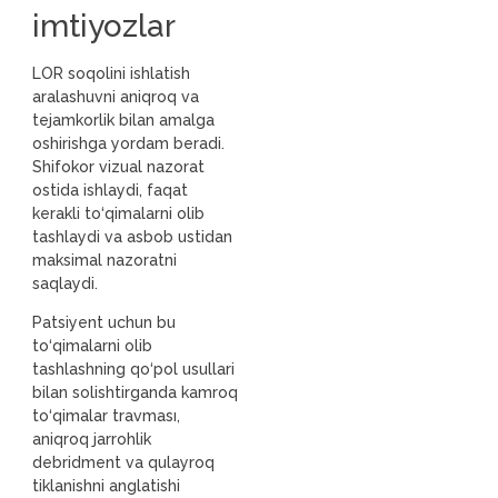
imtiyozlar
LOR soqolini ishlatish
aralashuvni aniqroq va
tejamkorlik bilan amalga
oshirishga yordam beradi.
Shifokor vizual nazorat
ostida ishlaydi, faqat
kerakli to‘qimalarni olib
tashlaydi va asbob ustidan
maksimal nazoratni
saqlaydi.
Patsiyent uchun bu
to‘qimalarni olib
tashlashning qo‘pol usullari
bilan solishtirganda kamroq
to‘qimalar travması,
aniqroq jarrohlik
debridment va qulayroq
tiklanishni anglatishi