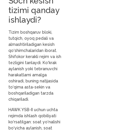
Soch kesish
tizimi qanday
ishlaydi?
Tizim boshqaruv bloki,
tutqich, oyoq pedali va
almashtiriladigan kesish
qo‘shimchalaridan iborat.
Shifokor kerakli rejim va ish
tezligini tanlaydi. Ko‘krak
aylanish yoki tebranuvchi
harakatlarni amalga
oshiradi, buning natijasida
to‘qima asta-sekin va
boshqariladigan tarzda
chiqariladi.
HAWK YSB-II uchun uchta
rejimda ishlash qobiliyati
ko‘rsatilgan: soat yo‘nalishi
bo‘yicha aylanish, soat