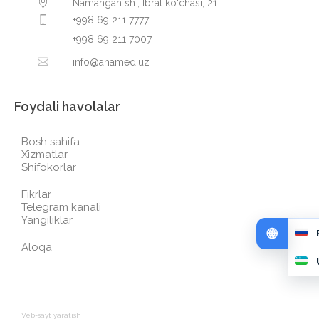
Namangan sh., Ibrat ko‘chasi, 21
+998 69 211 7777
+998 69 211 7007
info@anamed.uz
Foydali havolalar
Bosh sahifa
Xizmatlar
Shifokorlar
Fikrlar
Telegram kanali
Yangiliklar
Aloqa
Veb-sayt yaratish