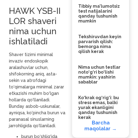
Tibbiy ma’lumotsiz
HAWK YSB-II
test natijalarini
qanday tushunish
LOR shaveri
mumkin
nima uchun
Tekshiruvdan keyin
ishlatiladi
parvarish qilish:
bemorga nima
qilish kerak
Shaver tizimi minimal
invaziv endoskopik
Nima uchun testlar
aralashuvlar uchun,
noto‘g‘ri bo‘lishi
shifokorning aniq, asta-
mumkin: yashirin
sekin va atrofdagi
sabablar
to‘qimalarga minimal zarar
etkazishi muhim bo‘lgan
Ko‘krak og‘rig‘i: bu
hollarda qo‘llaniladi.
stress emas, balki
Bunday asbob-uskunalar,
yurak ekanligini
qanday tushunish
ayniqsa, ko‘pincha burun va
kerak
paranasal sinuslarning
Barcha
jarrohligida qo‘llaniladi.
maqolalar →
burun bo‘shlig‘ida