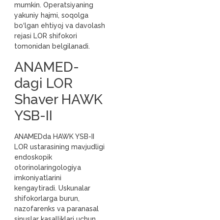
mumkin. Operatsiyaning
yakuniy hajmi, soqolga
bo‘lgan ehtiyoj va davolash
rejasi LOR shifokori
tomonidan belgilanadi.
ANAMED-
dagi LOR
Shaver HAWK
YSB-II
ANAMEDda HAWK YSB-II
LOR ustarasining mavjudligi
endoskopik
otorinolaringologiya
imkoniyatlarini
kengaytiradi. Uskunalar
shifokorlarga burun,
nazofarenks va paranasal
sinuslar kasalliklari uchun