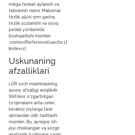
miliga teskari aylanish va
tebranish rejimi. Maksimal
tezlik 4500 rpm gacha,
tezlik sozlanishi va oyoq
pedali yordamida
boshqarilishi mumkin.
:contentReference[oaicite:1]
{index=1}
Uskunaning
afzalliklari
LOR soch mashinasining
asosiy afzalligi aniqlikdir.
Shifokor o‘zgartirilgan
to‘qimalarni asta-sekin,
keraksiz joylarga ta’sir
qilmasdan olib tashlashi
mumkin. Bu, ayniqsa, ish
joyi cheklangan va sezgir
anatomik tuzilmalar yaqin