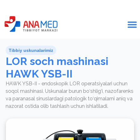
Tibbiy uskunalarimiz
LOR soch mashinasi
HAWK YSB-II
HAWK YSB-II - endoskopik LOR operatsiyalari uchun
soqol mashinasi. Uskunalar burun bo‘shlig‘i, nazofarenks
va paranasal sinuslardagi patologik to‘qimalarni aniq va
nazorat ostida olib tashlash uchun ishlatiladi.