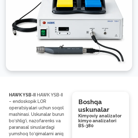
HAWK YSB-II
HAWK YSB-II
Boshqa
– endoskopik LOR
operatsiyalari uchun soqol
uskunalar
mashinasi. Uskunalar burun
Kimyoviy analizator
bo‘shlig‘i, nazofarenks va
kimyo analizatori
BS-380
paranasal sinuslardagi
yumshoq to‘qimalarni aniq