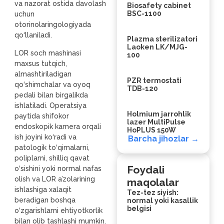
va nazorat ostida davolash
Biosafety cabinet
BSC-1100
uchun
otorinolaringologiyada
qo‘llaniladi.
Plazma sterilizatori
Laoken LK/MJG-
LOR soch mashinasi
100
maxsus tutqich,
almashtiriladigan
PZR termostati
qo‘shimchalar va oyoq
TDB-120
pedali bilan birgalikda
ishlatiladi. Operatsiya
Holmium jarrohlik
paytida shifokor
lazer MultiPulse
endoskopik kamera orqali
HoPLUS 150W
ish joyini ko‘radi va
Barcha jihozlar →
patologik to‘qimalarni,
poliplarni, shilliq qavat
Foydali
o‘sishini yoki normal nafas
olish va LOR a’zolarining
maqolalar
ishlashiga xalaqit
Tez-tez siyish:
beradigan boshqa
normal yoki kasallik
belgisi
o‘zgarishlarni ehtiyotkorlik
bilan olib tashlashi mumkin.