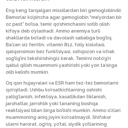
Eng keng tarqalgan misollardan biri gemoglobindir.
Bemorlar ko’pincha agar gemoglobin “me’yordan bir
oz past” bo’lsa, temir qo’shimchasini sotib olish
kifoya deb o’ylashadi. Ammo anemiya turli
shakllarda bo’ladi va davolash sababga bog’liq.
Ba’zan siz ferritin, vitamin B12, foliy kislotasi,
qalqonsimon bez funktsiyasi, oshqozon va ichak
sog’lig’ini tekshirishingiz kerak. Temirni noto’g’ri
qabul qilish muammoni yashirishi yoki yon ta’sirga
olib kelishi mumkin.
Oq qon hujayralari va ESR ham tez-tez bemorlarni
qo’rqitadi. Ushbu ko’rsatkichlarning oshishi
yallig’lanish, infektsiya, kasallikdan tiklanish,
jarohatlar, jarrohlik yoki tananing boshqa
reaktsiyasi bilan birga bo’lishi mumkin. Ammo o’zlari
muammoning aniq joyini ko’rsatmaydi. Shifokor
ularni harorat, og’riq, yo’tal, siydik yo’llarining