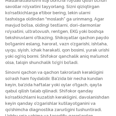
Maslahatlashuvni iloji boricha foydali qilish uchun
savollar ro’yxatini tayyorlang. Sizni qiziqtirgan
ko’rsatkichlarga e’tibor bering, lekin ularni
tashxisga oldindan “moslash” ga urinmang. Agar
mavjud bo’lsa, oldingi testlarni, dori-darmonlar
ro’yxatini, ultratovush, rentgen, EKG yoki boshqa
tekshiruvlarni o’tkazing. Shikoyatlar qachon paydo
bo’lganini eslang, harorat, vazn o’zgarishi, ishtaha,
uyqu, siyish, ichak harakati, qon bosimi, yurak urishi
yoki og’riq bormi. Shifokor qanchalik aniq ma’lumot
olsa, talqin shunchalik to’g’ri bo’ladi.
Sinovni qachon va qachon takrorlash kerakligini
so’rash ham foydalidir. Ba’zida bir necha kundan
keyin, ba’zida haftalar yoki oylar o’tgach, qayta
qabul qilish talab qilinadi. Shifokor qanday
ko’rsatkichlarni kuzatish kerakligini, davolanishdan
keyin qanday o’zgarishlar kutilayotganini va
qo’shimcha diagnostika zarurligini tushuntiradi.
Ushbu reja vahima va tasodifiy qarorlardan