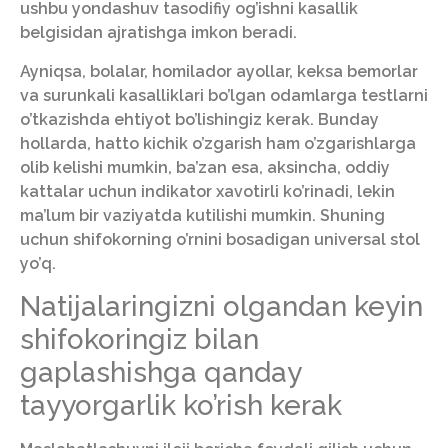
ushbu yondashuv tasodifiy og’ishni kasallik
belgisidan ajratishga imkon beradi.
Ayniqsa, bolalar, homilador ayollar, keksa bemorlar
va surunkali kasalliklari bo’lgan odamlarga testlarni
o’tkazishda ehtiyot bo’lishingiz kerak. Bunday
hollarda, hatto kichik o’zgarish ham o’zgarishlarga
olib kelishi mumkin, ba’zan esa, aksincha, oddiy
kattalar uchun indikator xavotirli ko’rinadi, lekin
ma’lum bir vaziyatda kutilishi mumkin. Shuning
uchun shifokorning o’rnini bosadigan universal stol
yo’q.
Natijalaringizni olgandan keyin
shifokoringiz bilan
gaplashishga qanday
tayyorgarlik ko’rish kerak