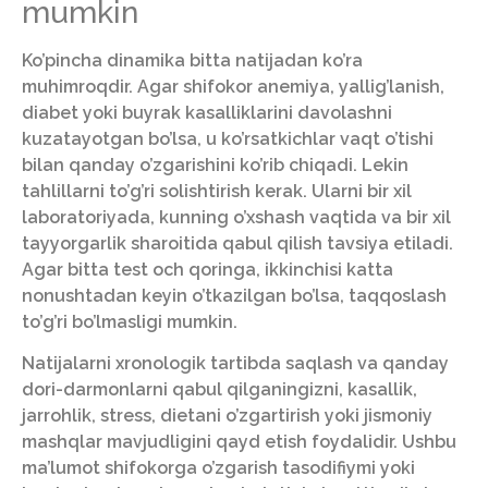
mumkin
Ko’pincha dinamika bitta natijadan ko’ra
muhimroqdir. Agar shifokor anemiya, yallig’lanish,
diabet yoki buyrak kasalliklarini davolashni
kuzatayotgan bo’lsa, u ko’rsatkichlar vaqt o’tishi
bilan qanday o’zgarishini ko’rib chiqadi. Lekin
tahlillarni to’g’ri solishtirish kerak. Ularni bir xil
laboratoriyada, kunning o’xshash vaqtida va bir xil
tayyorgarlik sharoitida qabul qilish tavsiya etiladi.
Agar bitta test och qoringa, ikkinchisi katta
nonushtadan keyin o’tkazilgan bo’lsa, taqqoslash
to’g’ri bo’lmasligi mumkin.
Natijalarni xronologik tartibda saqlash va qanday
dori-darmonlarni qabul qilganingizni, kasallik,
jarrohlik, stress, dietani o’zgartirish yoki jismoniy
mashqlar mavjudligini qayd etish foydalidir. Ushbu
ma’lumot shifokorga o’zgarish tasodifiymi yoki