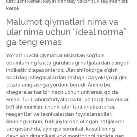
kiritilishi kerak, keyin qanday tekshiruv tayinlanishi
kerak.
Malumot qiymatlari nima va
ular nima uchun “ideal norma”
ga teng emas
Yo’naltiruvchi qiymatlar nisbatan sog’lom
odamlarning katta guruhidagi natijalardan olingan
indikativ diapazonlardir. Ular shifokorga o’qish
odatdagi chegaralardan tashqarida yoki yo’qligini
tezda aniqlashga yordam beradi. Ammo bu
chegaralar har bir inson uchun universal qoida
emas. Turli laboratoriyalarda bir oz farqli havolalar
bo’lishi mumkin, chunki ular turli analizatorlar,
reagentlar va texnikalardan foydalanadilar.
Shuning uchun, turli joylardan olingan natijalarni
taqqoslashda, ayniqsa surunkali kasallikning
davolash dinamikasi yoki monitoringi haqida gap