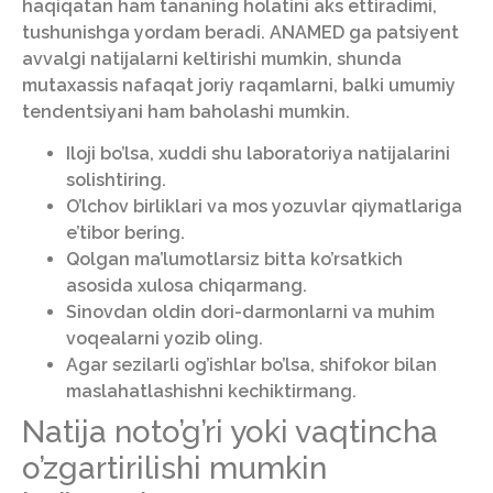
haqiqatan ham tananing holatini aks ettiradimi,
tushunishga yordam beradi. ANAMED ga patsiyent
avvalgi natijalarni keltirishi mumkin, shunda
mutaxassis nafaqat joriy raqamlarni, balki umumiy
tendentsiyani ham baholashi mumkin.
Iloji bo’lsa, xuddi shu laboratoriya natijalarini
solishtiring.
O’lchov birliklari va mos yozuvlar qiymatlariga
e’tibor bering.
Qolgan ma’lumotlarsiz bitta ko’rsatkich
asosida xulosa chiqarmang.
Sinovdan oldin dori-darmonlarni va muhim
voqealarni yozib oling.
Agar sezilarli og’ishlar bo’lsa, shifokor bilan
maslahatlashishni kechiktirmang.
Natija noto’g’ri yoki vaqtincha
o’zgartirilishi mumkin