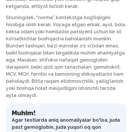
ketganda, ehtiyot bo’lish kerak.
Shuningdek, “norma” kontekstga bog’liqligini
hisobga olish kerak. Voyaga etgan erkak, ayol, bola,
keksa odam yoki homilador patsiyent uchun bir xil
ko’rsatkichlar boshqacha baholanishi mumkin.
Bundan tashqari, ba’zi ma’nolar o’z-o’zidan emas,
balki boshqalar bilan birgalikda muhim ahamiyatga
ega. Masalan, shifokor nafaqat gemoglobin
darajasini, balki qizil qon tanachalari, gematokrit,
MCV, MCH, ferritin va bemorning shikoyatlarini ham
baholaydi. Bitta raqam etishmovchilik, yallig’lanish
yoki boshqa holat mavjudligini ishonchli tarzda
ayta olmaydi.
Muhim!
Agar testlarda aniq anomaliyalar bo'lsa, juda
past gemoglobin, juda yuqori oq qon