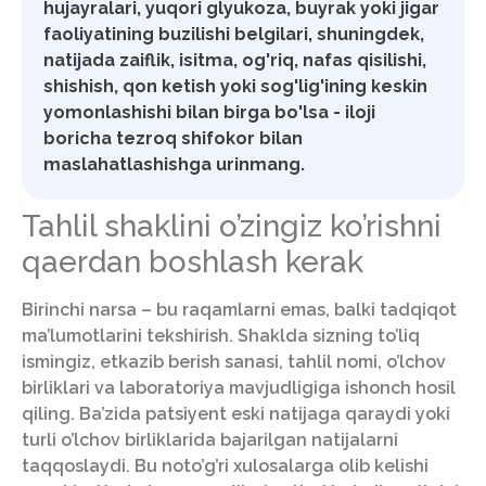
hujayralari, yuqori glyukoza, buyrak yoki jigar
faoliyatining buzilishi belgilari, shuningdek,
natijada zaiflik, isitma, og'riq, nafas qisilishi,
shishish, qon ketish yoki sog'lig'ining keskin
yomonlashishi bilan birga bo'lsa - iloji
boricha tezroq shifokor bilan
maslahatlashishga urinmang.
Tahlil shaklini o’zingiz ko’rishni
qaerdan boshlash kerak
Birinchi narsa – bu raqamlarni emas, balki tadqiqot
ma’lumotlarini tekshirish. Shaklda sizning to’liq
ismingiz, etkazib berish sanasi, tahlil nomi, o’lchov
birliklari va laboratoriya mavjudligiga ishonch hosil
qiling. Ba’zida patsiyent eski natijaga qaraydi yoki
turli o’lchov birliklarida bajarilgan natijalarni
taqqoslaydi. Bu noto’g’ri xulosalarga olib kelishi