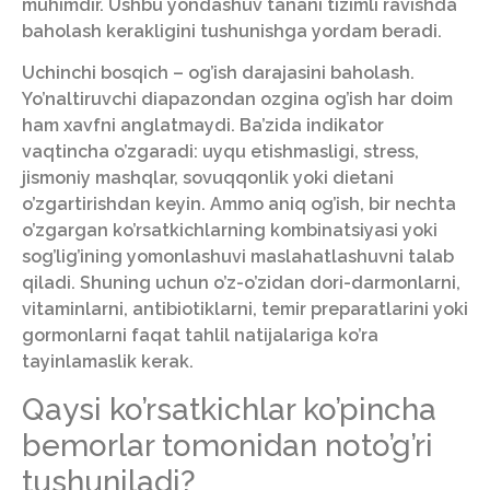
muhimdir. Ushbu yondashuv tanani tizimli ravishda
baholash kerakligini tushunishga yordam beradi.
Uchinchi bosqich – og’ish darajasini baholash.
Yo’naltiruvchi diapazondan ozgina og’ish har doim
ham xavfni anglatmaydi. Ba’zida indikator
vaqtincha o’zgaradi: uyqu etishmasligi, stress,
jismoniy mashqlar, sovuqqonlik yoki dietani
o’zgartirishdan keyin. Ammo aniq og’ish, bir nechta
o’zgargan ko’rsatkichlarning kombinatsiyasi yoki
sog’lig’ining yomonlashuvi maslahatlashuvni talab
qiladi. Shuning uchun o’z-o’zidan dori-darmonlarni,
vitaminlarni, antibiotiklarni, temir preparatlarini yoki
gormonlarni faqat tahlil natijalariga ko’ra
tayinlamaslik kerak.
Qaysi ko’rsatkichlar ko’pincha
bemorlar tomonidan noto’g’ri
tushuniladi?