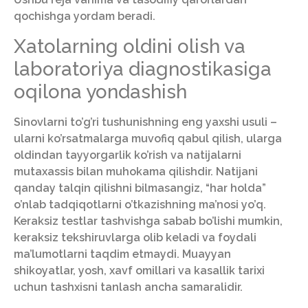
qochishga yordam beradi.
Xatolarning oldini olish va
laboratoriya diagnostikasiga
oqilona yondashish
Sinovlarni to’g’ri tushunishning eng yaxshi usuli –
ularni ko’rsatmalarga muvofiq qabul qilish, ularga
oldindan tayyorgarlik ko’rish va natijalarni
mutaxassis bilan muhokama qilishdir. Natijani
qanday talqin qilishni bilmasangiz, “har holda”
o’nlab tadqiqotlarni o’tkazishning ma’nosi yo’q.
Keraksiz testlar tashvishga sabab bo’lishi mumkin,
keraksiz tekshiruvlarga olib keladi va foydali
ma’lumotlarni taqdim etmaydi. Muayyan
shikoyatlar, yosh, xavf omillari va kasallik tarixi
uchun tashxisni tanlash ancha samaralidir.