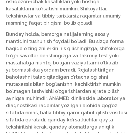
oshqozon-ichak kasalliklari yoki boshqa
kasalliklarni ko’rsatishi mumkin. Shikoyatlar,
tekshiruvlar va tibbiy tarixlarsiz raqamlar umumiy
rasmning faqat bir qismi bo’lib qoladi.
Bunday holda, bemorga natijalarning asosiy
mantiqini tushunish foydali bo’ladi. Bu sizga forma
haqida o’zingizni erkin his qilishingizga, shifokorga
to’g’ri savollar berishingizga va takroriy test yoki
maslahatga muhtoj bo’lgan vaziyatlarni o’tkazib
yubormaslikka yordam beradi. Rejalashtirilgan
baholashni talab qiladigan o’rtacha og’ishni
mutaxassis bilan bog’lanishni kechiktirish mumkin
bo’lmagan tashvishli o’zgarishlardan ajrata bilish
ayniqsa muhimdir. ANAMED klinikasida laboratoriya
diagnostikasi raqamlar yozilgan alohida qog’oz
sifatida emas, balki tibbiy qaror qabul qilish vositasi
sifatida qaraladi: qanday ko’rsatkichlar qayta
tekshirilishi kerak, qanday alomatlarga aniqlik