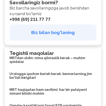
Savollaringiz bormi?
Biz barcha savollaringizga javob berishdan
xursand bo‘lamiz
+998 (69) 211 77 77
Biz bilan bog‘laning
Tegishli maqolalar
MRTdan oldin: nima qilmaslik kerak – muhim
qoidalar
Urologga qachon borish kerak: bemorlarning jim
bo‘lish belgilari
MRT haqiqatan ham xavflimi: har bir patsiyent
nimani bilishi muhim
Qanday kasalliklarni faqat PZR yordamida