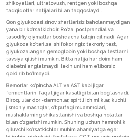
shikoyatlari, ultratovush, rentgen yoki boshqa
tadqiqotlar natijalari bilan taqqoslaydi.
Qon glyukozasi sinov shartlarisiz baholanmaydigan
yana bir ko’rsatkichdir. Ro’za, postprandial va
tasodifiy qiymatlar boshqacha talqin qilinadi. Agar
glyukoza ko’tarilsa, shifokoringiz takroriy test,
glyukozalangan gemoglobin yoki boshqa testlarni
tavsiya qilishi mumkin. Bitta natija har doim ham
diabetni anglatmaydi, lekin uni ham e’tiborsiz
qoldirib bo’lmaydi.
Bemorlar ko’pincha ALT va AST kabi jigar
fermentlarini faqat jigar kasalligi bilan bog’lashadi.
Biroq, ular dori-darmonlar, spirtli ichimliklar, kuchli
jismoniy mashqlar, o’t pufagi muammolari,
mushaklarning shikastlanishi va boshqa holatlar
bilan o’zgarishi mumkin. Shuning uchun hamrohlik
qiluvchi ko’rsatkichlar muhim ahamiyatga ega:
bilirubin, gidroksidi fosfataza, GGT, umumiy protein,