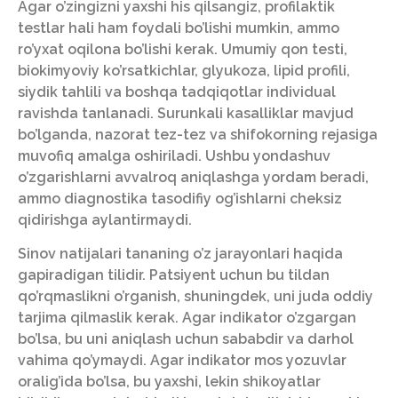
Agar o’zingizni yaxshi his qilsangiz, profilaktik
testlar hali ham foydali bo’lishi mumkin, ammo
ro’yxat oqilona bo’lishi kerak. Umumiy qon testi,
biokimyoviy ko’rsatkichlar, glyukoza, lipid profili,
siydik tahlili va boshqa tadqiqotlar individual
ravishda tanlanadi. Surunkali kasalliklar mavjud
bo’lganda, nazorat tez-tez va shifokorning rejasiga
muvofiq amalga oshiriladi. Ushbu yondashuv
o’zgarishlarni avvalroq aniqlashga yordam beradi,
ammo diagnostika tasodifiy og’ishlarni cheksiz
qidirishga aylantirmaydi.
Sinov natijalari tananing o’z jarayonlari haqida
gapiradigan tilidir. Patsiyent uchun bu tildan
qo’rqmaslikni o’rganish, shuningdek, uni juda oddiy
tarjima qilmaslik kerak. Agar indikator o’zgargan
bo’lsa, bu uni aniqlash uchun sababdir va darhol
vahima qo’ymaydi. Agar indikator mos yozuvlar
oralig’ida bo’lsa, bu yaxshi, lekin shikoyatlar