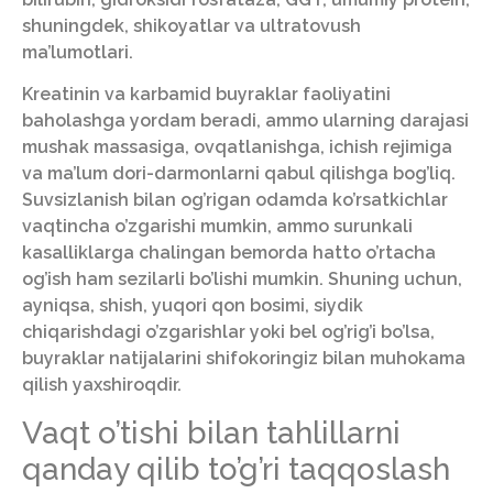
shuningdek, shikoyatlar va ultratovush
ma’lumotlari.
Kreatinin va karbamid buyraklar faoliyatini
baholashga yordam beradi, ammo ularning darajasi
mushak massasiga, ovqatlanishga, ichish rejimiga
va ma’lum dori-darmonlarni qabul qilishga bog’liq.
Suvsizlanish bilan og’rigan odamda ko’rsatkichlar
vaqtincha o’zgarishi mumkin, ammo surunkali
kasalliklarga chalingan bemorda hatto o’rtacha
og’ish ham sezilarli bo’lishi mumkin. Shuning uchun,
ayniqsa, shish, yuqori qon bosimi, siydik
chiqarishdagi o’zgarishlar yoki bel og’rig’i bo’lsa,
buyraklar natijalarini shifokoringiz bilan muhokama
qilish yaxshiroqdir.
Vaqt o’tishi bilan tahlillarni
qanday qilib to’g’ri taqqoslash