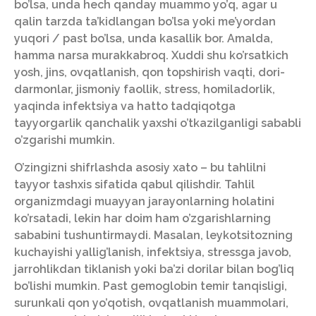
bo’lsa, unda hech qanday muammo yo’q, agar u
qalin tarzda ta’kidlangan bo’lsa yoki me’yordan
yuqori / past bo’lsa, unda kasallik bor. Amalda,
hamma narsa murakkabroq. Xuddi shu ko’rsatkich
yosh, jins, ovqatlanish, qon topshirish vaqti, dori-
darmonlar, jismoniy faollik, stress, homiladorlik,
yaqinda infektsiya va hatto tadqiqotga
tayyorgarlik qanchalik yaxshi o’tkazilganligi sababli
o’zgarishi mumkin.
O’zingizni shifrlashda asosiy xato – bu tahlilni
tayyor tashxis sifatida qabul qilishdir. Tahlil
organizmdagi muayyan jarayonlarning holatini
ko’rsatadi, lekin har doim ham o’zgarishlarning
sababini tushuntirmaydi. Masalan, leykotsitozning
kuchayishi yallig’lanish, infektsiya, stressga javob,
jarrohlikdan tiklanish yoki ba’zi dorilar bilan bog’liq
bo’lishi mumkin. Past gemoglobin temir tanqisligi,
surunkali qon yo’qotish, ovqatlanish muammolari,