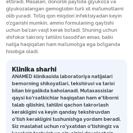
ettiradi. Masalan, donorlik paytida glyukoza va
glyukozalangan gemoglobin turli xil ma’lumotlarni
olib yuradi. To’liq qon miqdori infektsiyadan keyin
o’zgarishi mumkin, ammo formulaning qaytishi
uchun ba’zan vaqt kerak bo’ladi. Shuning uchun
shifokor takroriy tahlilni tasodifan emas, balki
natija haqiqatan ham ma’lumotga ega bo’lganda
hisobga oladi.
Klinika sharhi
ANAMED klinikasida laboratoriya natijalari
bemorning shikoyatlari, tekshiruvi va tarixi
bilan birgalikda baholanadi. Mutaxassislar
qaysi ko'rsatkichlar haqiqatan ham e'tiborni
talab qilishini, tahlilni qachon takrorlash
kerakligini va keyin qanday tekshiruvdan
o'tish kerakligini tushunishga yordam beradi.
Siz maslahat uchun ro'yxatdan o'tishingiz va