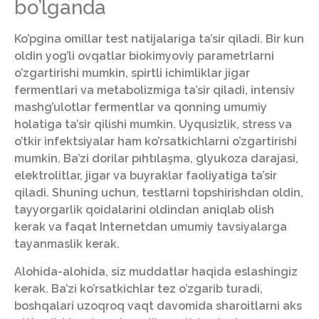
bo’lganda
Ko’pgina omillar test natijalariga ta’sir qiladi. Bir kun
oldin yog’li ovqatlar biokimyoviy parametrlarni
o’zgartirishi mumkin, spirtli ichimliklar jigar
fermentlari va metabolizmiga ta’sir qiladi, intensiv
mashg’ulotlar fermentlar va qonning umumiy
holatiga ta’sir qilishi mumkin. Uyqusizlik, stress va
o’tkir infektsiyalar ham ko’rsatkichlarni o’zgartirishi
mumkin. Ba’zi dorilar pıhtılaşma, glyukoza darajasi,
elektrolitlar, jigar va buyraklar faoliyatiga ta’sir
qiladi. Shuning uchun, testlarni topshirishdan oldin,
tayyorgarlik qoidalarini oldindan aniqlab olish
kerak va faqat Internetdan umumiy tavsiyalarga
tayanmaslik kerak.
Alohida-alohida, siz muddatlar haqida eslashingiz
kerak. Ba’zi ko’rsatkichlar tez o’zgarib turadi,
boshqalari uzoqroq vaqt davomida sharoitlarni aks