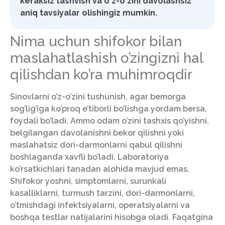
keraksiz tashvish va o'z-o'zini davolashsiz
aniq tavsiyalar olishingiz mumkin.
Nima uchun shifokor bilan
maslahatlashish o’zingizni hal
qilishdan ko’ra muhimroqdir
Sinovlarni o’z-o’zini tushunish, agar bemorga
sog’lig’iga ko’proq e’tiborli bo’lishga yordam bersa,
foydali bo’ladi. Ammo odam o’zini tashxis qo’yishni,
belgilangan davolanishni bekor qilishni yoki
maslahatsiz dori-darmonlarni qabul qilishni
boshlaganda xavfli bo’ladi. Laboratoriya
ko’rsatkichlari tanadan alohida mavjud emas.
Shifokor yoshni, simptomlarni, surunkali
kasalliklarni, turmush tarzini, dori-darmonlarni,
o’tmishdagi infektsiyalarni, operatsiyalarni va
boshqa testlar natijalarini hisobga oladi. Faqatgina