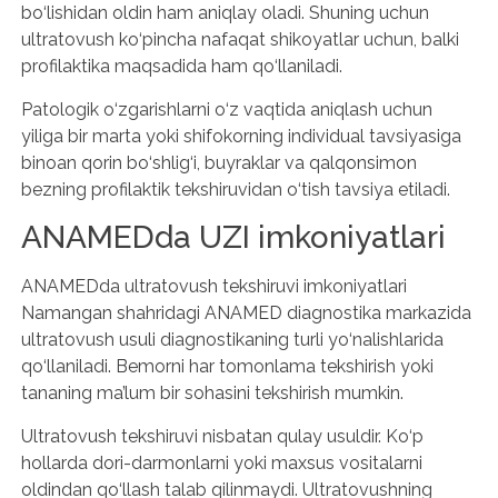
bo‘lishidan oldin ham aniqlay oladi. Shuning uchun
ultratovush ko‘pincha nafaqat shikoyatlar uchun, balki
profilaktika maqsadida ham qo‘llaniladi.
Patologik o‘zgarishlarni o‘z vaqtida aniqlash uchun
yiliga bir marta yoki shifokorning individual tavsiyasiga
binoan qorin bo‘shlig‘i, buyraklar va qalqonsimon
bezning profilaktik tekshiruvidan o‘tish tavsiya etiladi.
ANAMEDda UZI imkoniyatlari
ANAMEDda ultratovush tekshiruvi imkoniyatlari
Namangan shahridagi ANAMED diagnostika markazida
ultratovush usuli diagnostikaning turli yo‘nalishlarida
qo‘llaniladi. Bemorni har tomonlama tekshirish yoki
tananing ma’lum bir sohasini tekshirish mumkin.
Ultratovush tekshiruvi nisbatan qulay usuldir. Ko‘p
hollarda dori-darmonlarni yoki maxsus vositalarni
oldindan qo‘llash talab qilinmaydi. Ultratovushning