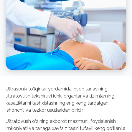
Ultrasonik to‘lqinlar yordamida inson tanasining
ultratovush tekshiruvi ichki organlar va tizimlarning
kasalliklarini tashxislashning eng keng tarqalgan,
ishonchli va tezkor usullaridan biridir.
Ultratovush o‘zining axborot mazmuni, foydalanish
imkoniyati va tanaga xavfsiz ta’siri tufayli keng qo‘llanila