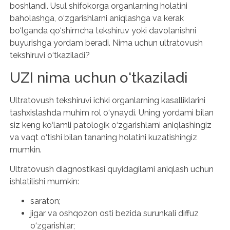
boshlandi. Usul shifokorga organlarning holatini
baholashga, o‘zgarishlarni aniqlashga va kerak
bo‘lganda qo‘shimcha tekshiruv yoki davolanishni
buyurishga yordam beradi. Nima uchun ultratovush
tekshiruvi o‘tkaziladi?
UZI nima uchun o‘tkaziladi
Ultratovush tekshiruvi ichki organlarning kasalliklarini
tashxislashda muhim rol o‘ynaydi. Uning yordami bilan
siz keng ko‘lamli patologik o‘zgarishlarni aniqlashingiz
va vaqt o‘tishi bilan tananing holatini kuzatishingiz
mumkin.
Ultratovush diagnostikasi quyidagilarni aniqlash uchun
ishlatilishi mumkin:
saraton;
jigar va oshqozon osti bezida surunkali diffuz
o‘zgarishlar;