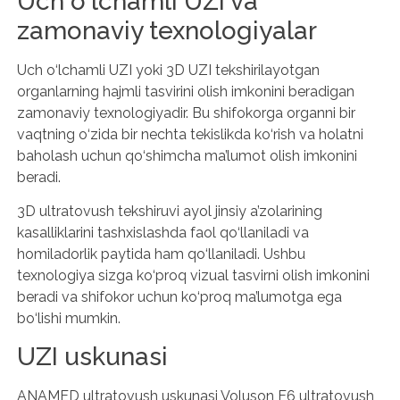
Uch o‘lchamli UZI va
zamonaviy texnologiyalar
Uch o‘lchamli UZI yoki 3D UZI tekshirilayotgan
organlarning hajmli tasvirini olish imkonini beradigan
zamonaviy texnologiyadir. Bu shifokorga organni bir
vaqtning o‘zida bir nechta tekislikda ko‘rish va holatni
baholash uchun qo‘shimcha ma’lumot olish imkonini
beradi.
3D ultratovush tekshiruvi ayol jinsiy a’zolarining
kasalliklarini tashxislashda faol qo‘llaniladi va
homiladorlik paytida ham qo‘llaniladi. Ushbu
texnologiya sizga ko‘proq vizual tasvirni olish imkonini
beradi va shifokor uchun ko‘proq ma’lumotga ega
bo‘lishi mumkin.
UZI uskunasi
ANAMED ultratovush uskunasi Voluson E6 ultratovush