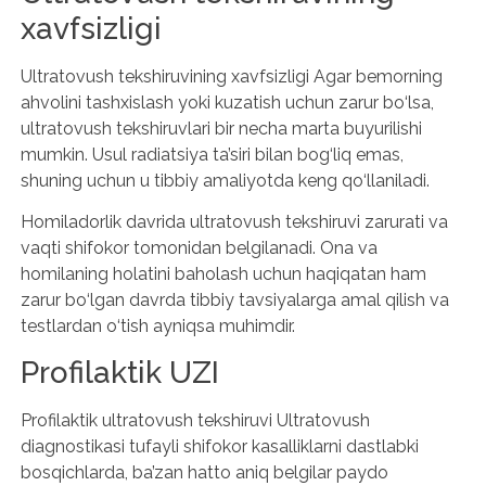
xavfsizligi
Ultratovush tekshiruvining xavfsizligi Agar bemorning
ahvolini tashxislash yoki kuzatish uchun zarur bo‘lsa,
ultratovush tekshiruvlari bir necha marta buyurilishi
mumkin. Usul radiatsiya ta’siri bilan bog‘liq emas,
shuning uchun u tibbiy amaliyotda keng qo‘llaniladi.
Homiladorlik davrida ultratovush tekshiruvi zarurati va
vaqti shifokor tomonidan belgilanadi. Ona va
homilaning holatini baholash uchun haqiqatan ham
zarur bo‘lgan davrda tibbiy tavsiyalarga amal qilish va
testlardan o‘tish ayniqsa muhimdir.
Profilaktik UZI
Profilaktik ultratovush tekshiruvi Ultratovush
diagnostikasi tufayli shifokor kasalliklarni dastlabki
bosqichlarda, ba’zan hatto aniq belgilar paydo