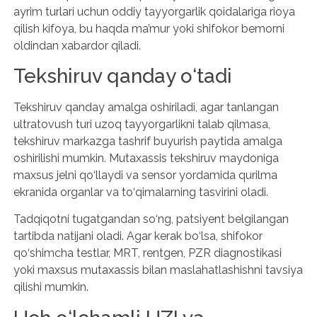
ayrim turlari uchun oddiy tayyorgarlik qoidalariga rioya
qilish kifoya, bu haqda ma’mur yoki shifokor bemorni
oldindan xabardor qiladi.
Tekshiruv qanday o‘tadi
Tekshiruv qanday amalga oshiriladi, agar tanlangan
ultratovush turi uzoq tayyorgarlikni talab qilmasa,
tekshiruv markazga tashrif buyurish paytida amalga
oshirilishi mumkin. Mutaxassis tekshiruv maydoniga
maxsus jelni qo‘llaydi va sensor yordamida qurilma
ekranida organlar va to‘qimalarning tasvirini oladi.
Tadqiqotni tugatgandan so‘ng, patsiyent belgilangan
tartibda natijani oladi. Agar kerak bo‘lsa, shifokor
qo‘shimcha testlar, MRT, rentgen, PZR diagnostikasi
yoki maxsus mutaxassis bilan maslahatlashishni tavsiya
qilishi mumkin.