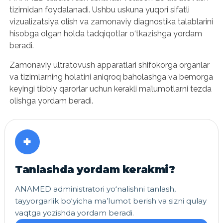
tizimidan foydalanadi. Ushbu uskuna yuqori sifatli
vizualizatsiya olish va zamonaviy diagnostika talablarini
hisobga olgan holda tadqiqotlar o‘tkazishga yordam
beradi.
Zamonaviy ultratovush apparatlari shifokorga organlar
va tizimlarning holatini aniqroq baholashga va bemorga
keyingi tibbiy qarorlar uchun kerakli ma’lumotlarni tezda
olishga yordam beradi.
+
Tanlashda yordam kerakmi?
ANAMED administratori yo‘nalishni tanlash,
tayyorgarlik bo‘yicha ma’lumot berish va sizni qulay
vaqtga yozishda yordam beradi.