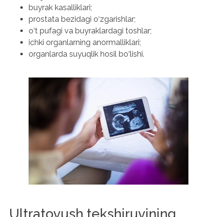
buyrak kasalliklari;
prostata bezidagi o‘zgarishlar;
o‘t pufagi va buyraklardagi toshlar;
ichki organlarning anormalliklari;
organlarda suyuqlik hosil bo‘lishi.
Ultratovush tekshiruvining