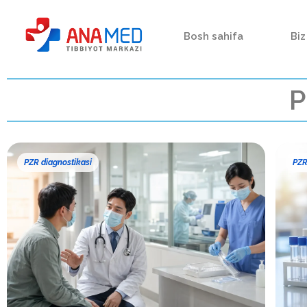
Bosh sahifa
Biz
P
PZR diagnostikasi
PZR