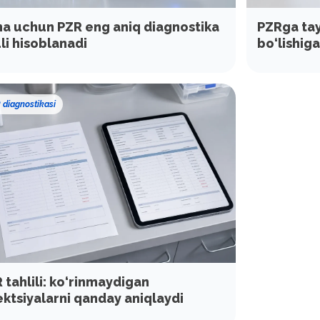
a uchun PZR eng aniq diagnostika
PZRga tayy
li hisoblanadi
bo‘lishig
 diagnostikasi
 tahlili: ko‘rinmaydigan
ektsiyalarni qanday aniqlaydi