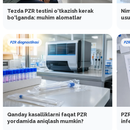
Tezda PZR testini o‘tkazish kerak
Nim
bo‘lganda: muhim alomatlar
usu
PZR diagnostikasi
PZR
Qanday kasalliklarni faqat PZR
PZR
yordamida aniqlash mumkin?
inf