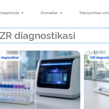
 haqimizda
Xizmatlar
Patsiyentlar uc
ZR diagnostikasi
 diagnostikasi
PZR diagnosti