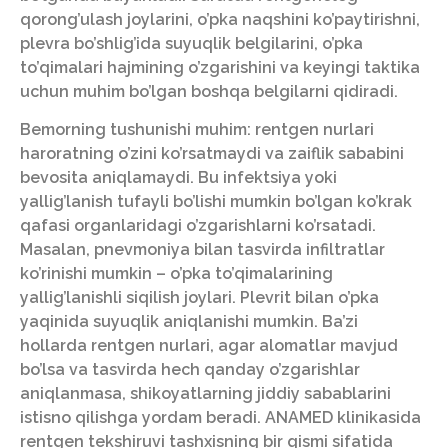
qorong’ulash joylarini, o’pka naqshini ko’paytirishni,
plevra bo’shlig’ida suyuqlik belgilarini, o’pka
to’qimalari hajmining o’zgarishini va keyingi taktika
uchun muhim bo’lgan boshqa belgilarni qidiradi.
Bemorning tushunishi muhim: rentgen nurlari
haroratning o’zini ko’rsatmaydi va zaiflik sababini
bevosita aniqlamaydi. Bu infektsiya yoki
yallig’lanish tufayli bo’lishi mumkin bo’lgan ko’krak
qafasi organlaridagi o’zgarishlarni ko’rsatadi.
Masalan, pnevmoniya bilan tasvirda infiltratlar
ko’rinishi mumkin – o’pka to’qimalarining
yallig’lanishli siqilish joylari. Plevrit bilan o’pka
yaqinida suyuqlik aniqlanishi mumkin. Ba’zi
hollarda rentgen nurlari, agar alomatlar mavjud
bo’lsa va tasvirda hech qanday o’zgarishlar
aniqlanmasa, shikoyatlarning jiddiy sabablarini
istisno qilishga yordam beradi. ANAMED klinikasida
rentgen tekshiruvi tashxisning bir qismi sifatida