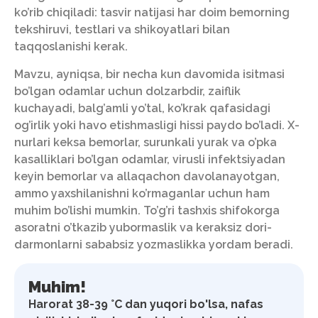
ko’rib chiqiladi: tasvir natijasi har doim bemorning
tekshiruvi, testlari va shikoyatlari bilan
taqqoslanishi kerak.
Mavzu, ayniqsa, bir necha kun davomida isitmasi
bo’lgan odamlar uchun dolzarbdir, zaiflik
kuchayadi, balg’amli yo’tal, ko’krak qafasidagi
og’irlik yoki havo etishmasligi hissi paydo bo’ladi. X-
nurlari keksa bemorlar, surunkali yurak va o’pka
kasalliklari bo’lgan odamlar, virusli infektsiyadan
keyin bemorlar va allaqachon davolanayotgan,
ammo yaxshilanishni ko’rmaganlar uchun ham
muhim bo’lishi mumkin. To’g’ri tashxis shifokorga
asoratni o’tkazib yubormaslik va keraksiz dori-
darmonlarni sababsiz yozmaslikka yordam beradi.
Muhim!
Harorat 38-39 °C dan yuqori bo'lsa, nafas