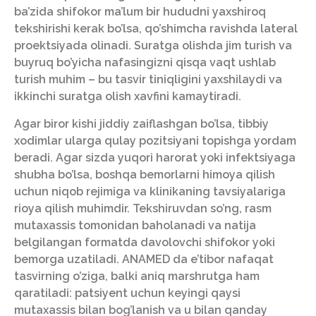
ba’zida shifokor ma’lum bir hududni yaxshiroq
tekshirishi kerak bo’lsa, qo’shimcha ravishda lateral
proektsiyada olinadi. Suratga olishda jim turish va
buyruq bo’yicha nafasingizni qisqa vaqt ushlab
turish muhim – bu tasvir tiniqligini yaxshilaydi va
ikkinchi suratga olish xavfini kamaytiradi.
Agar biror kishi jiddiy zaiflashgan bo’lsa, tibbiy
xodimlar ularga qulay pozitsiyani topishga yordam
beradi. Agar sizda yuqori harorat yoki infektsiyaga
shubha bo’lsa, boshqa bemorlarni himoya qilish
uchun niqob rejimiga va klinikaning tavsiyalariga
rioya qilish muhimdir. Tekshiruvdan so’ng, rasm
mutaxassis tomonidan baholanadi va natija
belgilangan formatda davolovchi shifokor yoki
bemorga uzatiladi. ANAMED da e’tibor nafaqat
tasvirning o’ziga, balki aniq marshrutga ham
qaratiladi: patsiyent uchun keyingi qaysi
mutaxassis bilan bog’lanish va u bilan qanday