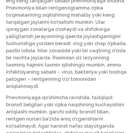
eng keng tarqalgan sababi pnevmoniyaga shubha.
Pnevmoniya bilan rentgenogramma o’pka
to’qimalarining siqilishining mahalliy yoki keng
tarqalgan joylarini ko’rsatishi mumkin. Ular
qoraygan zonalarga o’xshaydi va shifokorga
yallig’lanish jarayonining qaerda joylashganligini
tushunishga yordam beradi: o’ng yoki chap o’pkada,
pastki lobda, hilar zonasida yoki bir vaqtning o’zida
bir nechta joylarda. Rasmdan siz lezyonning
taxminiy hajmini taxmin qilishingiz mumkin, ammo
infektsiyaning sababi – virus, bakteriya yoki boshqa
patogen – rentgenning o’zi tomonidan
aniqlanmaydi.
Pnevmoniyaga qo’shimcha ravishda, tadqiqot
bronxit belgilari yoki o’pka naqshining kuchayishini
aniqlashi mumkin, garchi oddiy bronxit bilan,
rentgen nurlari ba’zida aniq o’zgarishlarni
ko’rsatmaydi. Agar harorat nafas olayotganda