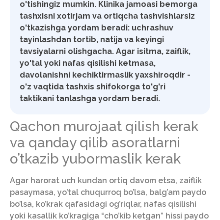
o'tishingiz mumkin. Klinika jamoasi bemorga
tashxisni xotirjam va ortiqcha tashvishlarsiz
o'tkazishga yordam beradi: uchrashuv
tayinlashdan tortib, natija va keyingi
tavsiyalarni olishgacha. Agar isitma, zaiflik,
yo'tal yoki nafas qisilishi ketmasa,
davolanishni kechiktirmaslik yaxshiroqdir -
o'z vaqtida tashxis shifokorga to'g'ri
taktikani tanlashga yordam beradi.
Qachon murojaat qilish kerak
va qanday qilib asoratlarni
o’tkazib yubormaslik kerak
Agar harorat uch kundan ortiq davom etsa, zaiflik
pasaymasa, yo’tal chuqurroq bo’lsa, balg’am paydo
bo’lsa, ko’krak qafasidagi og’riqlar, nafas qisilishi
yoki kasallik ko’kragiga “cho’kib ketgan” hissi paydo