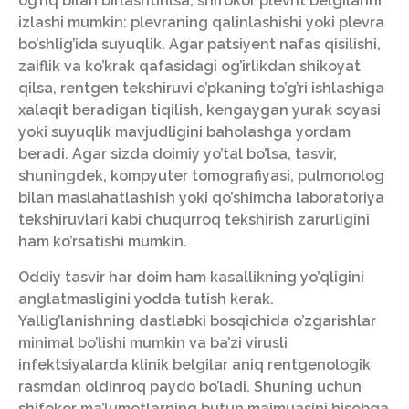
og’riq bilan birlashtirilsa, shifokor plevrit belgilarini
izlashi mumkin: plevraning qalinlashishi yoki plevra
bo’shlig’ida suyuqlik. Agar patsiyent nafas qisilishi,
zaiflik va ko’krak qafasidagi og’irlikdan shikoyat
qilsa, rentgen tekshiruvi o’pkaning to’g’ri ishlashiga
xalaqit beradigan tiqilish, kengaygan yurak soyasi
yoki suyuqlik mavjudligini baholashga yordam
beradi. Agar sizda doimiy yo’tal bo’lsa, tasvir,
shuningdek, kompyuter tomografiyasi, pulmonolog
bilan maslahatlashish yoki qo’shimcha laboratoriya
tekshiruvlari kabi chuqurroq tekshirish zarurligini
ham ko’rsatishi mumkin.
Oddiy tasvir har doim ham kasallikning yo’qligini
anglatmasligini yodda tutish kerak.
Yallig’lanishning dastlabki bosqichida o’zgarishlar
minimal bo’lishi mumkin va ba’zi virusli
infektsiyalarda klinik belgilar aniq rentgenologik
rasmdan oldinroq paydo bo’ladi. Shuning uchun
shifokor ma’lumotlarning butun majmuasini hisobga