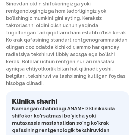
Sinovdan oldin shifokoringizga yoki
rentgenologingizga homiladorligingiz yoki
bo’lishingiz mumkinligini ayting. Keraksiz
takrorlashni oldini olish uchun yaqinda
tugallangan tadqiqotlarni ham eslatib o’tish kerak.
Ko’krak qafasining standart rentgenogrammasidan
olingan doz odatda kichikdir, ammo har qanday
radiatsiya tekshiruvi tibbiy asosga ega bo’lishi
kerak. Bolalar uchun rentgen nurlari masalasi
ayniqsa ehtiyotkorlik bilan hal qilinadi: yoshi,
belgilari, tekshiruvi va tashxisning kutilgan foydasi
hisobga olinadi.
Klinika sharhi
Namangan shahridagi ANAMED klinikasida
shifokor ko'rsatmasi bo'yicha yoki
mutaxassis maslahatidan so'ng ko'krak
qafasining rentgenologik tekshiruvidan