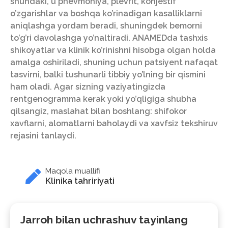
shundaki, u pnevmoniya, plevrit, konjestif
o’zgarishlar va boshqa ko’rinadigan kasalliklarni
aniqlashga yordam beradi, shuningdek bemorni
to’g’ri davolashga yo’naltiradi. ANAMEDda tashxis
shikoyatlar va klinik ko’rinishni hisobga olgan holda
amalga oshiriladi, shuning uchun patsiyent nafaqat
tasvirni, balki tushunarli tibbiy yo’lning bir qismini
ham oladi. Agar sizning vaziyatingizda
rentgenogramma kerak yoki yo’qligiga shubha
qilsangiz, maslahat bilan boshlang: shifokor
xavflarni, alomatlarni baholaydi va xavfsiz tekshiruv
rejasini tanlaydi.
Maqola muallifi
Klinika tahririyati
Jarroh bilan uchrashuv tayinlang