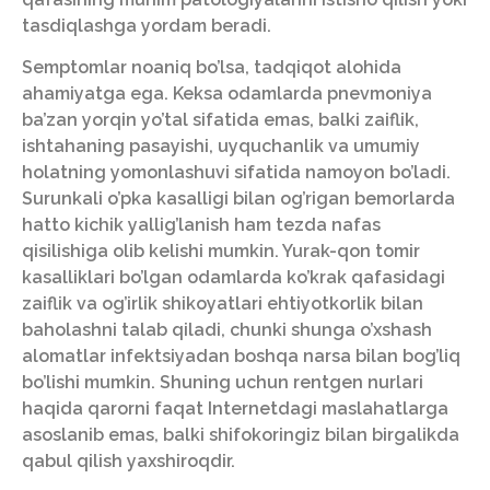
tasdiqlashga yordam beradi.
Semptomlar noaniq bo’lsa, tadqiqot alohida
ahamiyatga ega. Keksa odamlarda pnevmoniya
ba’zan yorqin yo’tal sifatida emas, balki zaiflik,
ishtahaning pasayishi, uyquchanlik va umumiy
holatning yomonlashuvi sifatida namoyon bo’ladi.
Surunkali o’pka kasalligi bilan og’rigan bemorlarda
hatto kichik yallig’lanish ham tezda nafas
qisilishiga olib kelishi mumkin. Yurak-qon tomir
kasalliklari bo’lgan odamlarda ko’krak qafasidagi
zaiflik va og’irlik shikoyatlari ehtiyotkorlik bilan
baholashni talab qiladi, chunki shunga o’xshash
alomatlar infektsiyadan boshqa narsa bilan bog’liq
bo’lishi mumkin. Shuning uchun rentgen nurlari
haqida qarorni faqat Internetdagi maslahatlarga
asoslanib emas, balki shifokoringiz bilan birgalikda
qabul qilish yaxshiroqdir.