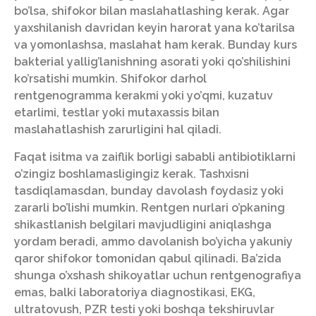
bo’lsa, shifokor bilan maslahatlashing kerak. Agar
yaxshilanish davridan keyin harorat yana ko’tarilsa
va yomonlashsa, maslahat ham kerak. Bunday kurs
bakterial yallig’lanishning asorati yoki qo’shilishini
ko’rsatishi mumkin. Shifokor darhol
rentgenogramma kerakmi yoki yo’qmi, kuzatuv
etarlimi, testlar yoki mutaxassis bilan
maslahatlashish zarurligini hal qiladi.
Faqat isitma va zaiflik borligi sababli antibiotiklarni
o’zingiz boshlamasligingiz kerak. Tashxisni
tasdiqlamasdan, bunday davolash foydasiz yoki
zararli bo’lishi mumkin. Rentgen nurlari o’pkaning
shikastlanish belgilari mavjudligini aniqlashga
yordam beradi, ammo davolanish bo’yicha yakuniy
qaror shifokor tomonidan qabul qilinadi. Ba’zida
shunga o’xshash shikoyatlar uchun rentgenografiya
emas, balki laboratoriya diagnostikasi, EKG,
ultratovush, PZR testi yoki boshqa tekshiruvlar