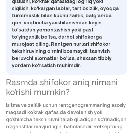
qisilishi, ko'krak qafasidagi og'riq yoki
siqilish, ko'kargan lablar, tartibsizlik, oyoqqa
turolmaslik bilan kuchli zaiflik, balg'amda
qon, vaqtincha yaxshilanishdan keyin
to'satdan yomonlashish yoki past
to'yinganlik bo'lsa, darhol shifokorga
murojaat qiling. Rentgen nurlari shifokor
tekshiruvining o'rnini bosmaydi: tashvish
beruvchi alomatlar bo'lsa, shaxsan tibbiy
yordam ko'rsatish muhimdir.
Rasmda shifokor aniq nimani
ko’rishi mumkin?
Isitma va zaiflik uchun rentgenogrammaning asosiy
maqsadi ko’krak qafasida davolanish yoki
qo’shimcha tekshiruvni talab qiladigan ko’rinadigan
o’zgarishlar mavjudligini baholashdir. Retseptning