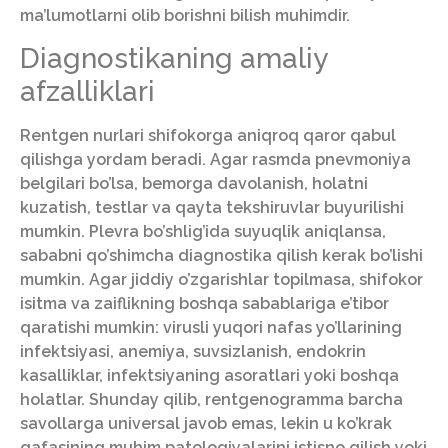
ma’lumotlarni olib borishni bilish muhimdir.
Diagnostikaning amaliy
afzalliklari
Rentgen nurlari shifokorga aniqroq qaror qabul
qilishga yordam beradi. Agar rasmda pnevmoniya
belgilari bo’lsa, bemorga davolanish, holatni
kuzatish, testlar va qayta tekshiruvlar buyurilishi
mumkin. Plevra bo’shlig’ida suyuqlik aniqlansa,
sababni qo’shimcha diagnostika qilish kerak bo’lishi
mumkin. Agar jiddiy o’zgarishlar topilmasa, shifokor
isitma va zaiflikning boshqa sabablariga e’tibor
qaratishi mumkin: virusli yuqori nafas yo’llarining
infektsiyasi, anemiya, suvsizlanish, endokrin
kasalliklar, infektsiyaning asoratlari yoki boshqa
holatlar. Shunday qilib, rentgenogramma barcha
savollarga universal javob emas, lekin u ko’krak
qafasining muhim patologiyalarini istisno qilish yoki