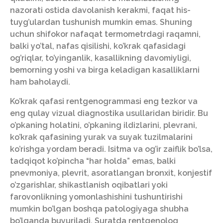
nazorati ostida davolanish kerakmi, faqat his-
tuyg’ulardan tushunish mumkin emas. Shuning
uchun shifokor nafaqat termometrdagi raqamni,
balki yo’tal, nafas qisilishi, ko’krak qafasidagi
og’riqlar, to’yinganlik, kasallikning davomiyligi,
bemorning yoshi va birga keladigan kasalliklarni
ham baholaydi.
Ko’krak qafasi rentgenogrammasi eng tezkor va
eng qulay vizual diagnostika usullaridan biridir. Bu
o’pkaning holatini, o’pkaning ildizlarini, plevrani,
ko’krak qafasining yurak va suyak tuzilmalarini
ko’rishga yordam beradi. Isitma va og’ir zaiflik bo’lsa,
tadqiqot ko’pincha “har holda” emas, balki
pnevmoniya, plevrit, asoratlangan bronxit, konjestif
o’zgarishlar, shikastlanish oqibatlari yoki
farovonlikning yomonlashishini tushuntirishi
mumkin bo’lgan boshqa patologiyaga shubha
bo’lganda buyuriladi. Suratda rentgenolog