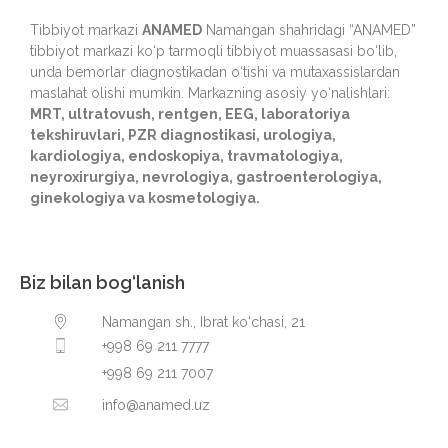
Tibbiyot markazi
ANAMED
Namangan shahridagi “ANAMED”
tibbiyot markazi ko‘p tarmoqli tibbiyot muassasasi bo‘lib,
unda bemorlar diagnostikadan o‘tishi va mutaxassislardan
maslahat olishi mumkin. Markazning asosiy yo‘nalishlari:
MRT, ultratovush, rentgen, EEG, laboratoriya
tekshiruvlari, PZR diagnostikasi, urologiya,
kardiologiya, endoskopiya, travmatologiya,
neyroxirurgiya, nevrologiya, gastroenterologiya,
ginekologiya va kosmetologiya.
Biz bilan bog‘lanish
Namangan sh., Ibrat ko‘chasi, 21
+998 69 211 7777
+998 69 211 7007
info@anamed.uz