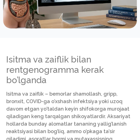
Isitma va zaiflik bilan
rentgenogramma kerak
bo’lganda
Isitma va zaiflik – bemorlar shamollash, gripp,
bronxit, COVID-ga o’xshash infektsiya yoki uzoq
davom etgan yo’taldan keyin shifokorga murojaat
qiladigan keng tarqalgan shikoyatlardir. Aksariyat
hollarda bunday alomatlar tananing yallig’lanish
reaktsiyasi bilan bog’liq, ammo o’pkaga ta’sir
qiladimi, asoratlar bormi va mutaxassisning