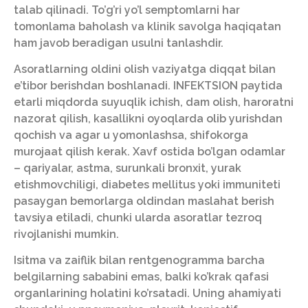
talab qilinadi. To’g’ri yo’l semptomlarni har
tomonlama baholash va klinik savolga haqiqatan
ham javob beradigan usulni tanlashdir.
Asoratlarning oldini olish vaziyatga diqqat bilan
e’tibor berishdan boshlanadi. INFEKTSION paytida
etarli miqdorda suyuqlik ichish, dam olish, haroratni
nazorat qilish, kasallikni oyoqlarda olib yurishdan
qochish va agar u yomonlashsa, shifokorga
murojaat qilish kerak. Xavf ostida bo’lgan odamlar
– qariyalar, astma, surunkali bronxit, yurak
etishmovchiligi, diabetes mellitus yoki immuniteti
pasaygan bemorlarga oldindan maslahat berish
tavsiya etiladi, chunki ularda asoratlar tezroq
rivojlanishi mumkin.
Isitma va zaiflik bilan rentgenogramma barcha
belgilarning sababini emas, balki ko’krak qafasi
organlarining holatini ko’rsatadi. Uning ahamiyati