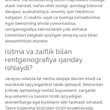
oladi: harorat, nafas olish tezligi, qondagi kislorod
darajasi, auskultatsiya, umumiy qon tekshiruvi
natijalari, C-reaktiv oqsil va boshqa ko’rsatkichlar.
Agar bemorning ahvoli yomonlashsa,
rentgenografiya takrorlanishi yoki shifokor
tomonidan belgilab qo’yilgan aniqroq usul bilan
almashtirilishi mumkin.
Isitma va zaiflik bilan
rentgenografiya qanday
ishlaydi?
Jarayon odatda bir necha daqiqa davom etadi va
murakkab tayyorgarlikni talab qilmaydi. Bemordan
ko’krak qafasidagi metall buyumlarni, zargarlik
buyumlarini va tasvirni to’sib qo’yadigan
elementlarga ega kiyimlarni olib tashlash so’raladi.
Tasvir ko’pincha to’g’ridan-to’g’ri proektsiyada,