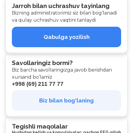
Jarroh bilan uchrashuv tayinlang
Bizning administratorimiz siz bilan bog‘lanadi
va qulay uchrashuv vaqtini tanlaydi
Qabulga yozilish
Savollaringiz bormi?
Biz barcha savollaringizga javob berishdan
xursand bo‘lamiz
+998 (69) 211 77 77
Biz bilan bog‘laning
Tegishli maqolalar
Hushidan ketish va konvulsiyalar: qachon EEG qilish