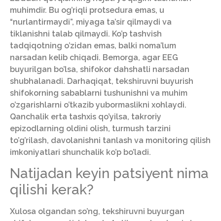
muhimdir. Bu og’riqli protsedura emas, u
“nurlantirmaydi”, miyaga ta’sir qilmaydi va
tiklanishni talab qilmaydi. Ko’p tashvish
tadqiqotning o’zidan emas, balki noma’lum
narsadan kelib chiqadi. Bemorga, agar EEG
buyurilgan bo’lsa, shifokor dahshatli narsadan
shubhalanadi. Darhaqiqat, tekshiruvni buyurish
shifokorning sabablarni tushunishni va muhim
o’zgarishlarni o’tkazib yubormaslikni xohlaydi.
Qanchalik erta tashxis qo’yilsa, takroriy
epizodlarning oldini olish, turmush tarzini
to’g’rilash, davolanishni tanlash va monitoring qilish
imkoniyatlari shunchalik ko’p bo’ladi.
Natijadan keyin patsiyent nima
qilishi kerak?
Xulosa olgandan so’ng, tekshiruvni buyurgan