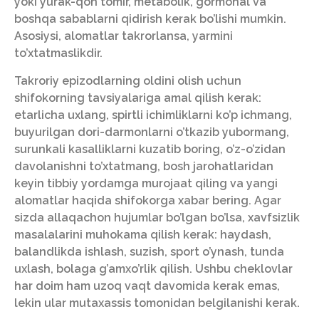
yoki yurak-qon tomir, metabolik, gormonal va
boshqa sabablarni qidirish kerak bo’lishi mumkin.
Asosiysi, alomatlar takrorlansa, yarmini
to’xtatmaslikdir.
Takroriy epizodlarning oldini olish uchun
shifokorning tavsiyalariga amal qilish kerak:
etarlicha uxlang, spirtli ichimliklarni ko’p ichmang,
buyurilgan dori-darmonlarni o’tkazib yubormang,
surunkali kasalliklarni kuzatib boring, o’z-o’zidan
davolanishni to’xtatmang, bosh jarohatlaridan
keyin tibbiy yordamga murojaat qiling va yangi
alomatlar haqida shifokorga xabar bering. Agar
sizda allaqachon hujumlar bo’lgan bo’lsa, xavfsizlik
masalalarini muhokama qilish kerak: haydash,
balandlikda ishlash, suzish, sport o’ynash, tunda
uxlash, bolaga g’amxo’rlik qilish. Ushbu cheklovlar
har doim ham uzoq vaqt davomida kerak emas,
lekin ular mutaxassis tomonidan belgilanishi kerak.