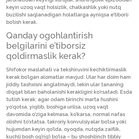
keyin uzoq vaqt holsizlik, chalkashlik yoki nutq
buzilishi saqlanadigan holatlarga ayniqsa e’tiborli
bo’lish kerak.
Qanday ogohlantirish
belgilarini e’tiborsiz
qoldirmaslik kerak?
Shifokor maslahati va tekshiruvini kechiktirmaslik
kerak bo’lgan alomatlar mavjud. Ular har doim ham
jiddiy tashxisni anglatmaydi, lekin ular tananing
diqqat bilan baholanishi kerakligini ko’rsatadi. Esda
tutish kerak: agar odam birinchi marta hushini
yo’qotsa, yiqilib, boshiga urilsa, uzoq vaqt
davomida o’ziga kelmasa, ko’karsa, normal nafas
olishni to’xtatsa, takroriy konvulsiyalar bo’lsa yoki
hujumdan keyin qo’lda, oyoqda, nutqda zaiflik,
kuchli bosh og’rig’i bo’lsa – bu shoshilinch tibbiy