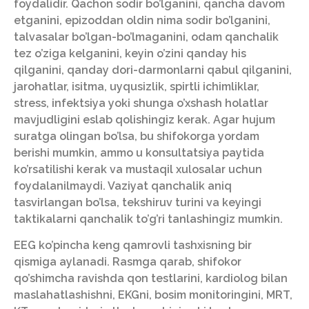
foydalidir. Qachon sodir bo’lganini, qancha davom
etganini, epizoddan oldin nima sodir bo’lganini,
talvasalar bo’lgan-bo’lmaganini, odam qanchalik
tez o’ziga kelganini, keyin o’zini qanday his
qilganini, qanday dori-darmonlarni qabul qilganini,
jarohatlar, isitma, uyqusizlik, spirtli ichimliklar,
stress, infektsiya yoki shunga o’xshash holatlar
mavjudligini eslab qolishingiz kerak. Agar hujum
suratga olingan bo’lsa, bu shifokorga yordam
berishi mumkin, ammo u konsultatsiya paytida
ko’rsatilishi kerak va mustaqil xulosalar uchun
foydalanilmaydi. Vaziyat qanchalik aniq
tasvirlangan bo’lsa, tekshiruv turini va keyingi
taktikalarni qanchalik to’g’ri tanlashingiz mumkin.
EEG ko’pincha keng qamrovli tashxisning bir
qismiga aylanadi. Rasmga qarab, shifokor
qo’shimcha ravishda qon testlarini, kardiolog bilan
maslahatlashishni, EKGni, bosim monitoringini, MRT,