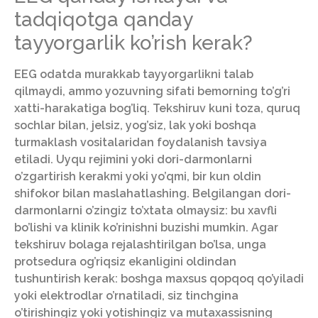
tadqiqotga qanday
tayyorgarlik ko’rish kerak?
EEG odatda murakkab tayyorgarlikni talab
qilmaydi, ammo yozuvning sifati bemorning to’g’ri
xatti-harakatiga bog’liq. Tekshiruv kuni toza, quruq
sochlar bilan, jelsiz, yog’siz, lak yoki boshqa
turmaklash vositalaridan foydalanish tavsiya
etiladi. Uyqu rejimini yoki dori-darmonlarni
o’zgartirish kerakmi yoki yo’qmi, bir kun oldin
shifokor bilan maslahatlashing. Belgilangan dori-
darmonlarni o’zingiz to’xtata olmaysiz: bu xavfli
bo’lishi va klinik ko’rinishni buzishi mumkin. Agar
tekshiruv bolaga rejalashtirilgan bo’lsa, unga
protsedura og’riqsiz ekanligini oldindan
tushuntirish kerak: boshga maxsus qopqoq qo’yiladi
yoki elektrodlar o’rnatiladi, siz tinchgina
o’tirishingiz yoki yotishingiz va mutaxassisning