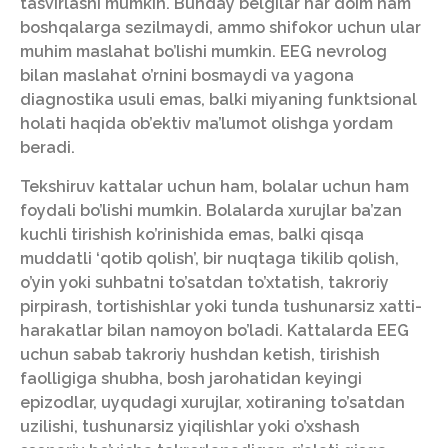
tasvirlashi mumkin. Bunday belgilar har doim ham
boshqalarga sezilmaydi, ammo shifokor uchun ular
muhim maslahat bo’lishi mumkin. EEG nevrolog
bilan maslahat o’rnini bosmaydi va yagona
diagnostika usuli emas, balki miyaning funktsional
holati haqida ob’ektiv ma’lumot olishga yordam
beradi.
Tekshiruv kattalar uchun ham, bolalar uchun ham
foydali bo’lishi mumkin. Bolalarda xurujlar ba’zan
kuchli tirishish ko’rinishida emas, balki qisqa
muddatli ‘qotib qolish’, bir nuqtaga tikilib qolish,
o’yin yoki suhbatni to’satdan to’xtatish, takroriy
pirpirash, tortishishlar yoki tunda tushunarsiz xatti-
harakatlar bilan namoyon bo’ladi. Kattalarda EEG
uchun sabab takroriy hushdan ketish, tirishish
faolligiga shubha, bosh jarohatidan keyingi
epizodlar, uyqudagi xurujlar, xotiraning to’satdan
uzilishi, tushunarsiz yiqilishlar yoki o’xshash