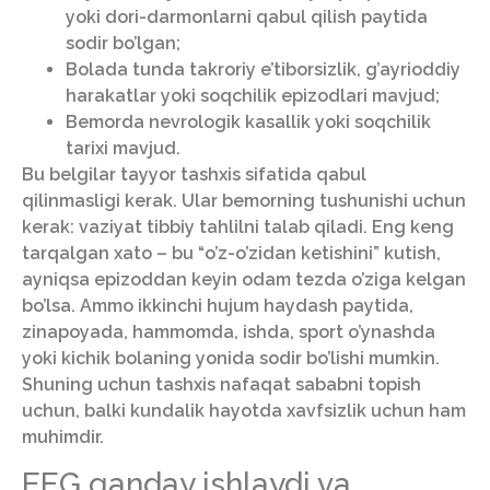
yoki dori-darmonlarni qabul qilish paytida
sodir bo’lgan;
Bolada tunda takroriy e’tiborsizlik, g’ayrioddiy
harakatlar yoki soqchilik epizodlari mavjud;
Bemorda nevrologik kasallik yoki soqchilik
tarixi mavjud.
Bu belgilar tayyor tashxis sifatida qabul
qilinmasligi kerak. Ular bemorning tushunishi uchun
kerak: vaziyat tibbiy tahlilni talab qiladi. Eng keng
tarqalgan xato – bu “o’z-o’zidan ketishini” kutish,
ayniqsa epizoddan keyin odam tezda o’ziga kelgan
bo’lsa. Ammo ikkinchi hujum haydash paytida,
zinapoyada, hammomda, ishda, sport o’ynashda
yoki kichik bolaning yonida sodir bo’lishi mumkin.
Shuning uchun tashxis nafaqat sababni topish
uchun, balki kundalik hayotda xavfsizlik uchun ham
muhimdir.
EEG qanday ishlaydi va