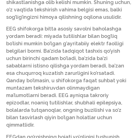
shikastlanishga olib kelishi mumkin. Shuning uchun,
o’z vaqtida tekshirish vahima belgisi emas, balki
sog’lig’ingizni himoya qilishning oqilona usulidir.
EEG shifokorga bitta asosiy savolni baholashga
yordam beradi: miyada tutilishlar bilan bog’liq
bo’lishi mumkin bo’lgan g’ayritabiiy elektr faolligi
belgilari bormi. Ba’zida tadqiqot tashxis qo’yish
uchun birinchi qadam bo’ladi, ba’zida ba’zi
sabablarni istisno qilishga yordam beradi, ba’zan
esa chuqurroq kuzatish zarurligini ko’rsatadi.
Qanday bo’lmasin, u shifokorga faqat suhbat yoki
muntazam tekshiruvdan olinmaydigan
ma’lumotlarni beradi. EEG ayniqsa takroriy
epizodlar, noaniq tutilishlar, shubhali epilepsiya,
bolalarda tutqanoqlar, ongning buzilishi va so’z
bilan tasvirlash qiyin bo’lgan holatlar uchun
qimmatlidir.
EEGdan qo’rqishning hojati yo’qligini tushunish