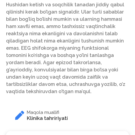
Hushidan ketish va soqchilik tanadan jiddiy qabul
qilinishi kerak bo’lgan signaldir. Ular turli sabablar
bilan bog’liq bo’lishi mumkin va ularning hammasi
ham xavfli emas, ammo tashxissiz vaqtinchalik
reaktsiya nima ekanligini va davolanishni talab
qiladigan holat nima ekanligini tushunish mumkin
emas. EEG shifokorga miyaning funktsional
tomonini ko’rishga va boshqa yo’lni tanlashga
yordam beradi. Agar epizod takrorlansa,
g’ayrioddiy, konvulsiyalar bilan birga bo’lsa yoki
undan keyin uzoq vaqt davomida zaiflik va
tartibsizliklar davom etsa, uchrashuvga yozilib, o’z
vaqtida tekshiruvdan o’tgan ma’qul.
Maqola muallifi
Klinika tahririyati