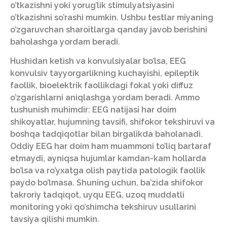
o’tkazishni yoki yorug’lik stimulyatsiyasini
o’tkazishni so’rashi mumkin. Ushbu testlar miyaning
o’zgaruvchan sharoitlarga qanday javob berishini
baholashga yordam beradi.
Hushidan ketish va konvulsiyalar bo’lsa, EEG
konvulsiv tayyorgarlikning kuchayishi, epileptik
faollik, bioelektrik faollikdagi fokal yoki diffuz
o’zgarishlarni aniqlashga yordam beradi. Ammo
tushunish muhimdir: EEG natijasi har doim
shikoyatlar, hujumning tavsifi, shifokor tekshiruvi va
boshqa tadqiqotlar bilan birgalikda baholanadi.
Oddiy EEG har doim ham muammoni to’liq bartaraf
etmaydi, ayniqsa hujumlar kamdan-kam hollarda
bo’lsa va ro’yxatga olish paytida patologik faollik
paydo bo’lmasa. Shuning uchun, ba’zida shifokor
takroriy tadqiqot, uyqu EEG, uzoq muddatli
monitoring yoki qo’shimcha tekshiruv usullarini
tavsiya qilishi mumkin.