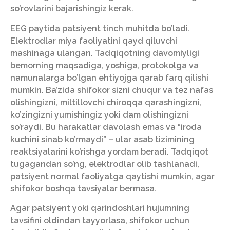
so’rovlarini bajarishingiz kerak.
EEG paytida patsiyent tinch muhitda bo’ladi.
Elektrodlar miya faoliyatini qayd qiluvchi
mashinaga ulangan. Tadqiqotning davomiyligi
bemorning maqsadiga, yoshiga, protokolga va
namunalarga bo’lgan ehtiyojga qarab farq qilishi
mumkin. Ba’zida shifokor sizni chuqur va tez nafas
olishingizni, miltillovchi chiroqqa qarashingizni,
ko’zingizni yumishingiz yoki dam olishingizni
so’raydi. Bu harakatlar davolash emas va “iroda
kuchini sinab ko’rmaydi” – ular asab tizimining
reaktsiyalarini ko’rishga yordam beradi. Tadqiqot
tugagandan so’ng, elektrodlar olib tashlanadi,
patsiyent normal faoliyatga qaytishi mumkin, agar
shifokor boshqa tavsiyalar bermasa.
Agar patsiyent yoki qarindoshlari hujumning
tavsifini oldindan tayyorlasa, shifokor uchun