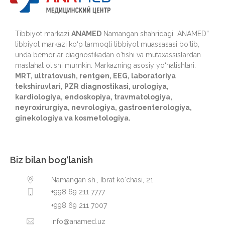
Tibbiyot markazi
ANAMED
Namangan shahridagi “ANAMED”
tibbiyot markazi ko‘p tarmoqli tibbiyot muassasasi bo‘lib,
unda bemorlar diagnostikadan o‘tishi va mutaxassislardan
maslahat olishi mumkin. Markazning asosiy yo‘nalishlari:
MRT, ultratovush, rentgen, EEG, laboratoriya
tekshiruvlari, PZR diagnostikasi, urologiya,
kardiologiya, endoskopiya, travmatologiya,
neyroxirurgiya, nevrologiya, gastroenterologiya,
ginekologiya va kosmetologiya.
Biz bilan bog‘lanish
Namangan sh., Ibrat ko‘chasi, 21
+998 69 211 7777
+998 69 211 7007
info@anamed.uz