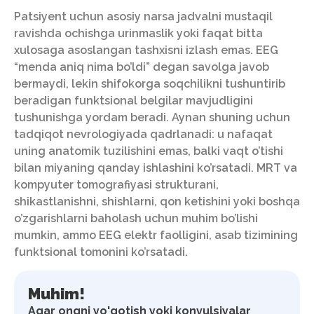
Patsiyent uchun asosiy narsa jadvalni mustaqil
ravishda ochishga urinmaslik yoki faqat bitta
xulosaga asoslangan tashxisni izlash emas. EEG
“menda aniq nima bo’ldi” degan savolga javob
bermaydi, lekin shifokorga soqchilikni tushuntirib
beradigan funktsional belgilar mavjudligini
tushunishga yordam beradi. Aynan shuning uchun
tadqiqot nevrologiyada qadrlanadi: u nafaqat
uning anatomik tuzilishini emas, balki vaqt o’tishi
bilan miyaning qanday ishlashini ko’rsatadi. MRT va
kompyuter tomografiyasi strukturani,
shikastlanishni, shishlarni, qon ketishini yoki boshqa
o’zgarishlarni baholash uchun muhim bo’lishi
mumkin, ammo EEG elektr faolligini, asab tizimining
funktsional tomonini ko’rsatadi.
Muhim!
Agar ongni yo'qotish yoki konvulsiyalar