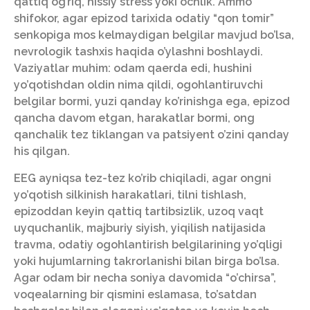
qattiq og’riq, hissiy stress yoki ochlik. Ammo
shifokor, agar epizod tarixida odatiy “qon tomir”
senkopiga mos kelmaydigan belgilar mavjud bo’lsa,
nevrologik tashxis haqida o’ylashni boshlaydi.
Vaziyatlar muhim: odam qaerda edi, hushini
yo’qotishdan oldin nima qildi, ogohlantiruvchi
belgilar bormi, yuzi qanday ko’rinishga ega, epizod
qancha davom etgan, harakatlar bormi, ong
qanchalik tez tiklangan va patsiyent o’zini qanday
his qilgan.
EEG ayniqsa tez-tez ko’rib chiqiladi, agar ongni
yo’qotish silkinish harakatlari, tilni tishlash,
epizoddan keyin qattiq tartibsizlik, uzoq vaqt
uyquchanlik, majburiy siyish, yiqilish natijasida
travma, odatiy ogohlantirish belgilarining yo’qligi
yoki hujumlarning takrorlanishi bilan birga bo’lsa.
Agar odam bir necha soniya davomida “o’chirsa”,
voqealarning bir qismini eslamasa, to’satdan