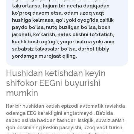
takrorlansa, hujum bir necha daqiqadan
ko'proq davom etsa, odam uzoq vaqt
hushiga kelmasa, qo'l yoki oyog'ida zaiflik
paydo bo'lsa, nutq buzilgan bo'lsa, bosh
jarohati, ko'karish, nafas olishni to'xtatish,
kuchli bosh og'rig'i, yuqori isitma yoki aniq
sababsiz talvasalar bo'lsa, darhol tibbiy
yordamga murojaat qiling.
Hushidan ketishdan keyin
shifokor EEGni buyurishi
mumkin
Har bir hushidan ketish epizodi avtomatik ravishda
odamga EEG kerakligini anglatmaydi. Ba’zida
sabab aslida haddan tashqari issiqlik, suvsizlanish,
qon bosimining keskin pasayishi, uzoq vaqt turish,