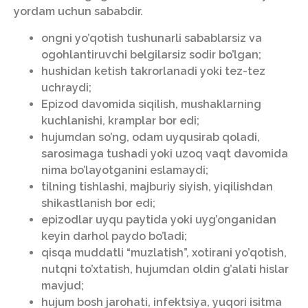
yordam uchun sababdir.
ongni yo’qotish tushunarli sabablarsiz va
ogohlantiruvchi belgilarsiz sodir bo’lgan;
hushidan ketish takrorlanadi yoki tez-tez
uchraydi;
Epizod davomida siqilish, mushaklarning
kuchlanishi, kramplar bor edi;
hujumdan so’ng, odam uyqusirab qoladi,
sarosimaga tushadi yoki uzoq vaqt davomida
nima bo’layotganini eslamaydi;
tilning tishlashi, majburiy siyish, yiqilishdan
shikastlanish bor edi;
epizodlar uyqu paytida yoki uyg’onganidan
keyin darhol paydo bo’ladi;
qisqa muddatli “muzlatish”, xotirani yo’qotish,
nutqni to’xtatish, hujumdan oldin g’alati hislar
mavjud;
hujum bosh jarohati, infektsiya, yuqori isitma