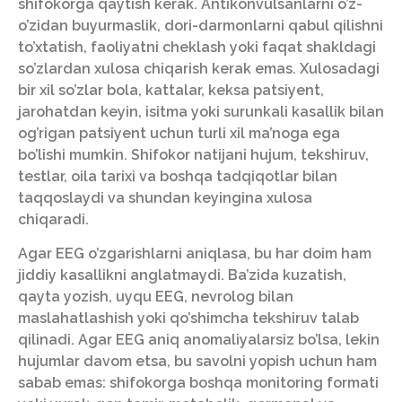
shifokorga qaytish kerak. Antikonvulsanlarni o’z-
o’zidan buyurmaslik, dori-darmonlarni qabul qilishni
to’xtatish, faoliyatni cheklash yoki faqat shakldagi
so’zlardan xulosa chiqarish kerak emas. Xulosadagi
bir xil so’zlar bola, kattalar, keksa patsiyent,
jarohatdan keyin, isitma yoki surunkali kasallik bilan
og’rigan patsiyent uchun turli xil ma’noga ega
bo’lishi mumkin. Shifokor natijani hujum, tekshiruv,
testlar, oila tarixi va boshqa tadqiqotlar bilan
taqqoslaydi va shundan keyingina xulosa
chiqaradi.
Agar EEG o’zgarishlarni aniqlasa, bu har doim ham
jiddiy kasallikni anglatmaydi. Ba’zida kuzatish,
qayta yozish, uyqu EEG, nevrolog bilan
maslahatlashish yoki qo’shimcha tekshiruv talab
qilinadi. Agar EEG aniq anomaliyalarsiz bo’lsa, lekin
hujumlar davom etsa, bu savolni yopish uchun ham
sabab emas: shifokorga boshqa monitoring formati