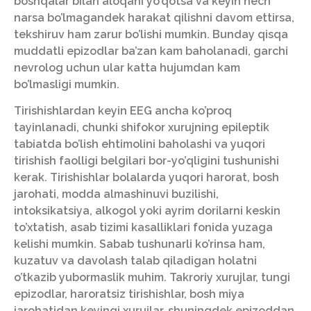
boshqalar bilan aloqani yo’qotsa va keyin hech
narsa bo’lmagandek harakat qilishni davom ettirsa,
tekshiruv ham zarur bo’lishi mumkin. Bunday qisqa
muddatli epizodlar ba’zan kam baholanadi, garchi
nevrolog uchun ular katta hujumdan kam
bo’lmasligi mumkin.
Tirishishlardan keyin EEG ancha ko’proq
tayinlanadi, chunki shifokor xurujning epileptik
tabiatda bo’lish ehtimolini baholashi va yuqori
tirishish faolligi belgilari bor-yo’qligini tushunishi
kerak. Tirishishlar bolalarda yuqori harorat, bosh
jarohati, modda almashinuvi buzilishi,
intoksikatsiya, alkogol yoki ayrim dorilarni keskin
to’xtatish, asab tizimi kasalliklari fonida yuzaga
kelishi mumkin. Sabab tushunarli ko’rinsa ham,
kuzatuv va davolash talab qiladigan holatni
o’tkazib yubormaslik muhim. Takroriy xurujlar, tungi
epizodlar, haroratsiz tirishishlar, bosh miya
jarohatidan keyingi xurujlar, shuningdek epizoddan