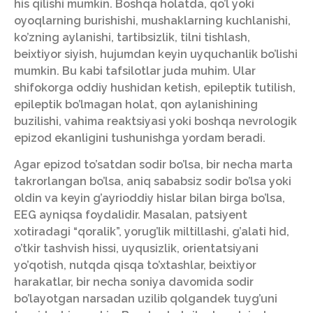
his qilishi mumkin. Boshqa holatda, qo’l yoki
oyoqlarning burishishi, mushaklarning kuchlanishi,
ko’zning aylanishi, tartibsizlik, tilni tishlash,
beixtiyor siyish, hujumdan keyin uyquchanlik bo’lishi
mumkin. Bu kabi tafsilotlar juda muhim. Ular
shifokorga oddiy hushidan ketish, epileptik tutilish,
epileptik bo’lmagan holat, qon aylanishining
buzilishi, vahima reaktsiyasi yoki boshqa nevrologik
epizod ekanligini tushunishga yordam beradi.
Agar epizod to’satdan sodir bo’lsa, bir necha marta
takrorlangan bo’lsa, aniq sababsiz sodir bo’lsa yoki
oldin va keyin g’ayrioddiy hislar bilan birga bo’lsa,
EEG ayniqsa foydalidir. Masalan, patsiyent
xotiradagi “qoralik”, yorug’lik miltillashi, g’alati hid,
o’tkir tashvish hissi, uyqusizlik, orientatsiyani
yo’qotish, nutqda qisqa to’xtashlar, beixtiyor
harakatlar, bir necha soniya davomida sodir
bo’layotgan narsadan uzilib qolgandek tuyg’uni