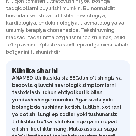
KT, qon tomirlari ultratovushini yoki boshqa
tadqiqotlarni buyurishi mumkin. Bu normaldir:
hushidan ketish va tutilishlar nevrologiya,
kardiologiya, endokrinologiya, travmatologiya va
umumiy terapiya chorrahasida. Tekshiruvning
maqsadi faqat bitta o’zgarishni topish emas, balki
to’liq rasmni to’plash va xavfli epizodga nima sabab
bo’lganini tushunishdir.
Klinika sharhi
ANAMED klinikasida siz EEGdan o'tishingiz va
bezovta qiluvchi nevrologik simptomlarni
tashxislash uchun ehtiyotkorlik bilan
yondashishingiz mumkin. Agar sizda yoki
bolangizda hushidan ketish, tutilish, xotirani
yo'qotish, tungi epizodlar yoki tushunarsiz
tutilishlar bo'lsa, shifokoringizga murojaat
qilishni kechiktirmang. Mutaxassislar sizga