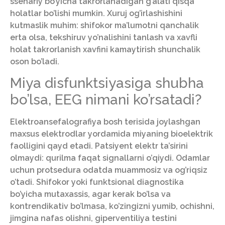
ssenariy bo’yicha takrorlanadigan g’alati qisqa
holatlar bo’lishi mumkin. Xuruj og’irlashishini
kutmaslik muhim: shifokor ma’lumotni qanchalik
erta olsa, tekshiruv yo’nalishini tanlash va xavfli
holat takrorlanish xavfini kamaytirish shunchalik
oson bo’ladi.
Miya disfunktsiyasiga shubha
bo’lsa, EEG nimani ko’rsatadi?
Elektroansefalografiya bosh terisida joylashgan
maxsus elektrodlar yordamida miyaning bioelektrik
faolligini qayd etadi. Patsiyent elektr ta’sirini
olmaydi: qurilma faqat signallarni o’qiydi. Odamlar
uchun protsedura odatda muammosiz va og’riqsiz
o’tadi. Shifokor yoki funktsional diagnostika
bo’yicha mutaxassis, agar kerak bo’lsa va
kontrendikativ bo’lmasa, ko’zingizni yumib, ochishni,
jimgina nafas olishni, giperventiliya testini