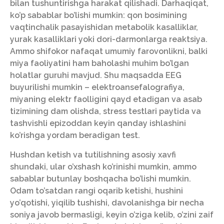
bilan tushuntirishga harakat qilishadi. Darhaqiqat,
ko’p sabablar bo’lishi mumkin: qon bosimining
vaqtinchalik pasayishidan metabolik kasalliklar,
yurak kasalliklari yoki dori-darmonlarga reaktsiya.
Ammo shifokor nafaqat umumiy farovonlikni, balki
miya faoliyatini ham baholashi muhim bo’lgan
holatlar guruhi mavjud. Shu maqsadda EEG
buyurilishi mumkin – elektroansefalografiya,
miyaning elektr faolligini qayd etadigan va asab
tizimining dam olishda, stress testlari paytida va
tashvishli epizoddan keyin qanday ishlashini
ko’rishga yordam beradigan test.
Hushdan ketish va tutilishning asosiy xavfi
shundaki, ular o’xshash ko’rinishi mumkin, ammo
sabablar butunlay boshqacha bo’lishi mumkin.
Odam to’satdan rangi oqarib ketishi, hushini
yo’qotishi, yiqilib tushishi, davolanishga bir necha
soniya javob bermasligi, keyin o’ziga kelib, o’zini zaif