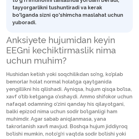
to'g'ri imtihonni tanlashda yordam beradi,
tayyorgarlikni tushuntiradi va kerak
bo'lganda sizni qo'shimcha maslahat uchun
yuboradi.
Anksiyete hujumidan keyin
EEGni kechiktirmaslik nima
uchun muhim?
Hushidan ketish yoki soqchilikdan so’ng, ko’plab
bemorlar holat normal holatga qaytganida
yengillikni his qilishadi. Ayniqsa, hujum qisqa bo’lsa,
xavf o’tib ketganga o’xshaydi. Ammo shifokor uchun
nafaqat odamning o’zini qanday his qilayotgani,
balki epizod nima uchun sodir bo’lganligi ham
muhimdir. Agar sabab aniqlanmasa, yana
takrorlanish xavfi mavjud. Boshqa hujum jiddiyroq
bo’lishi mumkin, noto’g’ri vaqtda sodir bo’lishi yoki