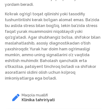
yordam beradi.
Ko’krak og’rig’i toqat qilinishi yoki tasodifiy
tushuntirilishi kerak bo’lgan alomat emas. Ba’zida
bu aslida stress bilan bog’liq, lekin ba’zida stress
faqat yurak muammosini niqoblaydi yoki
qo’zg’atadi. Agar shubhangiz bo’lsa, shifokor bilan
maslahatlashib, asosiy diagnostikadan o’tish
yaxshiroqdir. Yurak har doim ham og’rimasligi
mumkin, ammo uning signallarini o’z vaqtida
eshitish muhimdir. Baholash qanchalik erta
o’tkazilsa, patsiyent tinchroq bo’ladi va shifokor
asoratlarni oldini olish uchun ko’proq
imkoniyatlarga ega bo’ladi.
Maqola muallifi
Klinika tahririyati