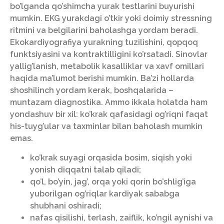
bo’lganda qo’shimcha yurak testlarini buyurishi
mumkin. EKG yurakdagi o’tkir yoki doimiy stressning
ritmini va belgilarini baholashga yordam beradi.
Ekokardiyografiya yurakning tuzilishini, qopqoq
funktsiyasini va kontraktilligini ko’rsatadi. Sinovlar
yallig’lanish, metabolik kasalliklar va xavf omillari
haqida ma’lumot berishi mumkin. Ba’zi hollarda
shoshilinch yordam kerak, boshqalarida –
muntazam diagnostika. Ammo ikkala holatda ham
yondashuv bir xil: ko’krak qafasidagi og’riqni faqat
his-tuyg’ular va taxminlar bilan baholash mumkin
emas.
ko’krak suyagi orqasida bosim, siqish yoki
yonish diqqatni talab qiladi;
qo’l, bo’yin, jag’, orqa yoki qorin bo’shlig’iga
yuborilgan og’riqlar kardiyak sababga
shubhani oshiradi;
nafas qisilishi, terlash, zaiflik, ko’ngil aynishi va