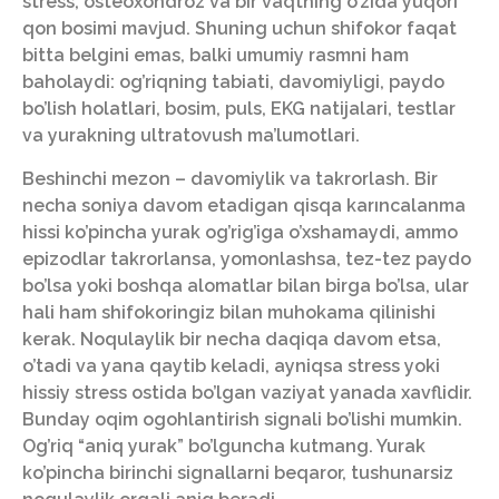
stress, osteoxondroz va bir vaqtning o’zida yuqori
qon bosimi mavjud. Shuning uchun shifokor faqat
bitta belgini emas, balki umumiy rasmni ham
baholaydi: og’riqning tabiati, davomiyligi, paydo
bo’lish holatlari, bosim, puls, EKG natijalari, testlar
va yurakning ultratovush ma’lumotlari.
Beshinchi mezon – davomiylik va takrorlash. Bir
necha soniya davom etadigan qisqa karıncalanma
hissi ko’pincha yurak og’rig’iga o’xshamaydi, ammo
epizodlar takrorlansa, yomonlashsa, tez-tez paydo
bo’lsa yoki boshqa alomatlar bilan birga bo’lsa, ular
hali ham shifokoringiz bilan muhokama qilinishi
kerak. Noqulaylik bir necha daqiqa davom etsa,
o’tadi va yana qaytib keladi, ayniqsa stress yoki
hissiy stress ostida bo’lgan vaziyat yanada xavflidir.
Bunday oqim ogohlantirish signali bo’lishi mumkin.
Og’riq “aniq yurak” bo’lguncha kutmang. Yurak
ko’pincha birinchi signallarni beqaror, tushunarsiz