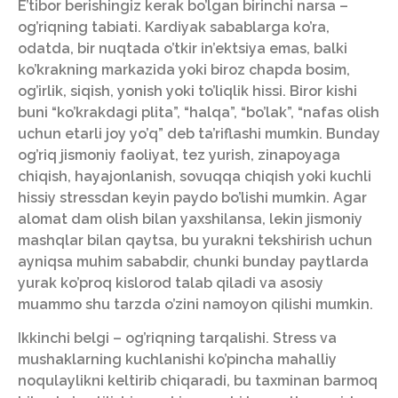
E’tibor berishingiz kerak bo’lgan birinchi narsa –
og’riqning tabiati. Kardiyak sabablarga ko’ra,
odatda, bir nuqtada o’tkir in’ektsiya emas, balki
ko’krakning markazida yoki biroz chapda bosim,
og’irlik, siqish, yonish yoki to’liqlik hissi. Biror kishi
buni “ko’krakdagi plita”, “halqa”, “bo’lak”, “nafas olish
uchun etarli joy yo’q” deb ta’riflashi mumkin. Bunday
og’riq jismoniy faoliyat, tez yurish, zinapoyaga
chiqish, hayajonlanish, sovuqqa chiqish yoki kuchli
hissiy stressdan keyin paydo bo’lishi mumkin. Agar
alomat dam olish bilan yaxshilansa, lekin jismoniy
mashqlar bilan qaytsa, bu yurakni tekshirish uchun
ayniqsa muhim sababdir, chunki bunday paytlarda
yurak ko’proq kislorod talab qiladi va asosiy
muammo shu tarzda o’zini namoyon qilishi mumkin.
Ikkinchi belgi – og’riqning tarqalishi. Stress va
mushaklarning kuchlanishi ko’pincha mahalliy
noqulaylikni keltirib chiqaradi, bu taxminan barmoq