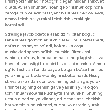
urishi yoki “nimadir noto’g’ri” degan hisdan shikoyat
qiladi. Aynan shunday noaniq ko’rinishlar ko’pincha
xatoga olib keladi: patsiyent bu stress deb o’ylaydi,
ammo tekshiruv yurakni tekshirish kerakligini
ko’rsatadi.
Stressga javob odatda asab tizimi bilan bog’liq:
tana stress gormonlarini chiqaradi, puls tezlashadi,
nafas olish sayoz bo’ladi, ko’krak va orqa
mushaklari spazm bo’lishi mumkin. Biror kishi
vahima, qo’rquv, karıncalanma, tomoqdagi shish va
havo etishmasligi to’lqinini his qilishi mumkin. Ammo
og’riq tashvish fonida paydo bo’lgan bo’lsa ham, bu
yurakning tartibda ekanligini isbotlamaydi. Hissiy
stress o’z-o’zidan qon bosimining oshishiga, yurak
urish tezligining oshishiga va yashirin yurak-qon
tomir muammolarini kuchaytirishi mumkin. Shuning
uchun gipertoniya, diabet, ortiqcha vazn, chekish,
harakatsiz turmush tarzi, yuqori xolesterin, yurak