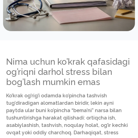
Nima uchun ko’krak qafasidagi
og’riqni darhol stress bilan
bog’lash mumkin emas
Ko’krak og’rig’i odamda ko’pincha tashvish
tug’diradigan alomatlardan biridir, lekin ayni
paytda ular buni ko’pincha “bema’ni” narsa bilan
tushuntirishga harakat qilishadi: ortiqcha ish,
asabiylashish, tashvish, noqulay holat, og’ir kechki
ovqat yoki oddiy charchoq. Darhaqiqat, stress