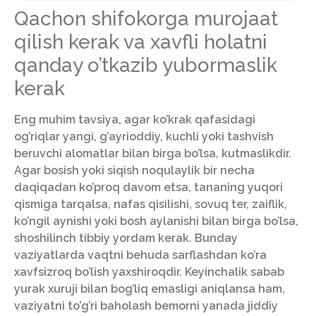
Qachon shifokorga murojaat
qilish kerak va xavfli holatni
qanday o’tkazib yubormaslik
kerak
Eng muhim tavsiya, agar ko’krak qafasidagi
og’riqlar yangi, g’ayrioddiy, kuchli yoki tashvish
beruvchi alomatlar bilan birga bo’lsa, kutmaslikdir.
Agar bosish yoki siqish noqulaylik bir necha
daqiqadan ko’proq davom etsa, tananing yuqori
qismiga tarqalsa, nafas qisilishi, sovuq ter, zaiflik,
ko’ngil aynishi yoki bosh aylanishi bilan birga bo’lsa,
shoshilinch tibbiy yordam kerak. Bunday
vaziyatlarda vaqtni behuda sarflashdan ko’ra
xavfsizroq bo’lish yaxshiroqdir. Keyinchalik sabab
yurak xuruji bilan bog’liq emasligi aniqlansa ham,
vaziyatni to’g’ri baholash bemorni yanada jiddiy