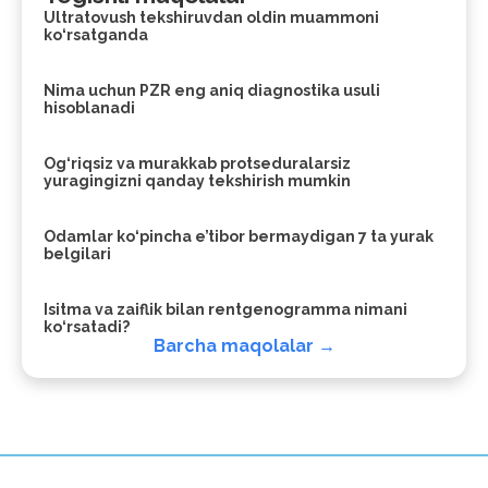
Ultratovush tekshiruvdan oldin muammoni
ko‘rsatganda
Nima uchun PZR eng aniq diagnostika usuli
hisoblanadi
Og‘riqsiz va murakkab protseduralarsiz
yuragingizni qanday tekshirish mumkin
Odamlar ko‘pincha e’tibor bermaydigan 7 ta yurak
belgilari
Isitma va zaiflik bilan rentgenogramma nimani
ko‘rsatadi?
Barcha maqolalar →