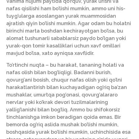
Vahima hujumi paytida qo’rquv, yurak urishi va
nafas qisilishi ham bo’lishi mumkin, ammo uni his-
tuyg’ularga asoslangan yurak muammosidan
ajratish qiyin bo’lishi mumkin. Agar odam bu holatni
birinchi marta boshdan kechirayotgan bo’lsa, bu
alomat tushunarli sabablarsiz paydo bo’lgan yoki
yurak-qon tomir kasalliklari uchun xavf omillari
mavjud bo’lsa, xato ayniqsa xavflidir.
To’rtinchi nuqta – bu harakat, tananing holati va
nafas olish bilan bog’liqligi. Badanni burish,
qovurg’ani bosish, chuqur nafas olish yoki qo’lni
harakatlantirish bilan kuchayadigan og’riq ba’zan
mushaklar, umurtqa pog’onasi, qovurg’alararo
nervlar yoki ko’krak devori tuzilmalarining
yallig’lanishi bilan bog’liq. Ammo bu shifokorsiz
tinchlanishga imkon beradigan qoida emas. Bir
bemorda og’riq aslida mushak bo’lishi mumkin,
boshqasida yurak bo’lishi mumkin, uchinchisida esa