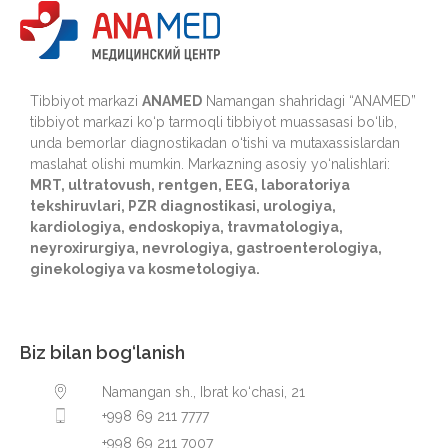
Tibbiyot markazi
ANAMED
Namangan shahridagi “ANAMED”
tibbiyot markazi ko‘p tarmoqli tibbiyot muassasasi bo‘lib,
unda bemorlar diagnostikadan o‘tishi va mutaxassislardan
maslahat olishi mumkin. Markazning asosiy yo‘nalishlari:
MRT, ultratovush, rentgen, EEG, laboratoriya
tekshiruvlari, PZR diagnostikasi, urologiya,
kardiologiya, endoskopiya, travmatologiya,
neyroxirurgiya, nevrologiya, gastroenterologiya,
ginekologiya va kosmetologiya.
Biz bilan bog‘lanish
Namangan sh., Ibrat ko‘chasi, 21
+998 69 211 7777
+998 69 211 7007