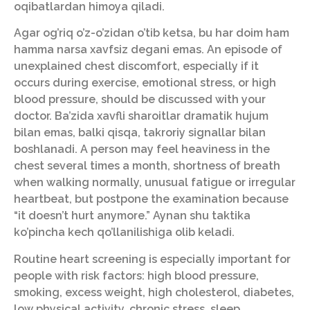
oqibatlardan himoya qiladi.
Agar og’riq o’z-o’zidan o’tib ketsa, bu har doim ham
hamma narsa xavfsiz degani emas. An episode of
unexplained chest discomfort, especially if it
occurs during exercise, emotional stress, or high
blood pressure, should be discussed with your
doctor. Ba’zida xavfli sharoitlar dramatik hujum
bilan emas, balki qisqa, takroriy signallar bilan
boshlanadi. A person may feel heaviness in the
chest several times a month, shortness of breath
when walking normally, unusual fatigue or irregular
heartbeat, but postpone the examination because
“it doesn’t hurt anymore.” Aynan shu taktika
ko’pincha kech qo’llanilishiga olib keladi.
Routine heart screening is especially important for
people with risk factors: high blood pressure,
smoking, excess weight, high cholesterol, diabetes,
low physical activity, chronic stress, sleep