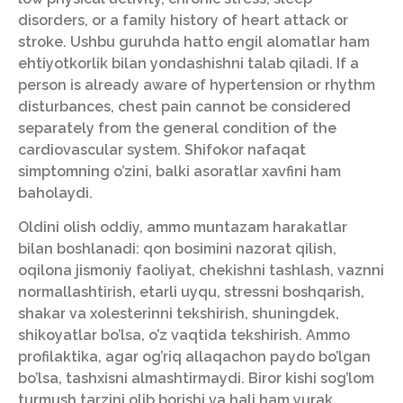
disorders, or a family history of heart attack or
stroke. Ushbu guruhda hatto engil alomatlar ham
ehtiyotkorlik bilan yondashishni talab qiladi. If a
person is already aware of hypertension or rhythm
disturbances, chest pain cannot be considered
separately from the general condition of the
cardiovascular system. Shifokor nafaqat
simptomning o’zini, balki asoratlar xavfini ham
baholaydi.
Oldini olish oddiy, ammo muntazam harakatlar
bilan boshlanadi: qon bosimini nazorat qilish,
oqilona jismoniy faoliyat, chekishni tashlash, vaznni
normallashtirish, etarli uyqu, stressni boshqarish,
shakar va xolesterinni tekshirish, shuningdek,
shikoyatlar bo’lsa, o’z vaqtida tekshirish. Ammo
profilaktika, agar og’riq allaqachon paydo bo’lgan
bo’lsa, tashxisni almashtirmaydi. Biror kishi sog’lom
turmush tarzini olib borishi va hali ham yurak