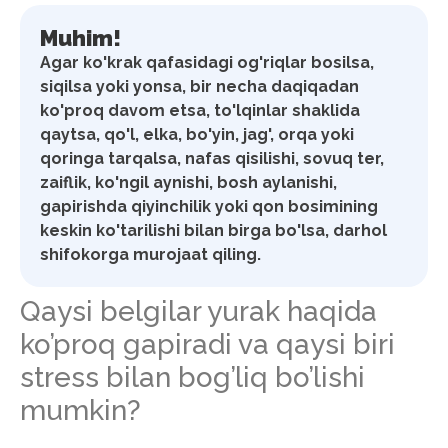
Muhim!
Agar ko'krak qafasidagi og'riqlar bosilsa,
siqilsa yoki yonsa, bir necha daqiqadan
ko'proq davom etsa, to'lqinlar shaklida
qaytsa, qo'l, elka, bo'yin, jag', orqa yoki
qoringa tarqalsa, nafas qisilishi, sovuq ter,
zaiflik, ko'ngil aynishi, bosh aylanishi,
gapirishda qiyinchilik yoki qon bosimining
keskin ko'tarilishi bilan birga bo'lsa, darhol
shifokorga murojaat qiling.
Qaysi belgilar yurak haqida
ko’proq gapiradi va qaysi biri
stress bilan bog’liq bo’lishi
mumkin?