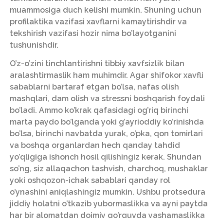
muammosiga duch kelishi mumkin. Shuning uchun
profilaktika vazifasi xavflarni kamaytirishdir va
tekshirish vazifasi hozir nima bo’layotganini
tushunishdir.
O’z-o’zini tinchlantirishni tibbiy xavfsizlik bilan
aralashtirmaslik ham muhimdir. Agar shifokor xavfli
sabablarni bartaraf etgan bo’lsa, nafas olish
mashqlari, dam olish va stressni boshqarish foydali
bo’ladi. Ammo ko’krak qafasidagi og’riq birinchi
marta paydo bo’lganda yoki g’ayrioddiy ko’rinishda
bo’lsa, birinchi navbatda yurak, o’pka, qon tomirlari
va boshqa organlardan hech qanday tahdid
yo’qligiga ishonch hosil qilishingiz kerak. Shundan
so’ng, siz allaqachon tashvish, charchoq, mushaklar
yoki oshqozon-ichak sabablari qanday rol
o’ynashini aniqlashingiz mumkin. Ushbu protsedura
jiddiy holatni o’tkazib yubormaslikka va ayni paytda
har bir alomatdan doimiy qo’rquvda yashamaslikka