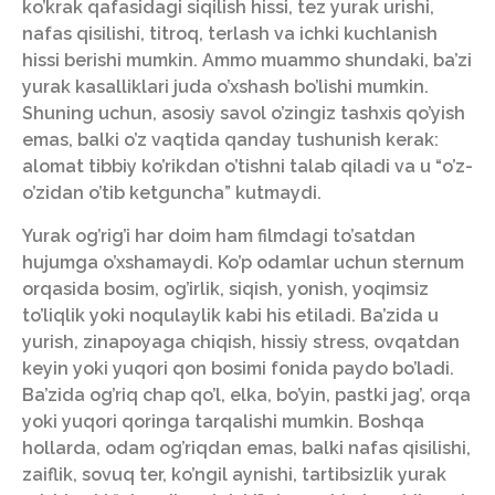
ko’krak qafasidagi siqilish hissi, tez yurak urishi,
nafas qisilishi, titroq, terlash va ichki kuchlanish
hissi berishi mumkin. Ammo muammo shundaki, ba’zi
yurak kasalliklari juda o’xshash bo’lishi mumkin.
Shuning uchun, asosiy savol o’zingiz tashxis qo’yish
emas, balki o’z vaqtida qanday tushunish kerak:
alomat tibbiy ko’rikdan o’tishni talab qiladi va u “o’z-
o’zidan o’tib ketguncha” kutmaydi.
Yurak og’rig’i har doim ham filmdagi to’satdan
hujumga o’xshamaydi. Ko’p odamlar uchun sternum
orqasida bosim, og’irlik, siqish, yonish, yoqimsiz
to’liqlik yoki noqulaylik kabi his etiladi. Ba’zida u
yurish, zinapoyaga chiqish, hissiy stress, ovqatdan
keyin yoki yuqori qon bosimi fonida paydo bo’ladi.
Ba’zida og’riq chap qo’l, elka, bo’yin, pastki jag’, orqa
yoki yuqori qoringa tarqalishi mumkin. Boshqa
hollarda, odam og’riqdan emas, balki nafas qisilishi,
zaiflik, sovuq ter, ko’ngil aynishi, tartibsizlik yurak