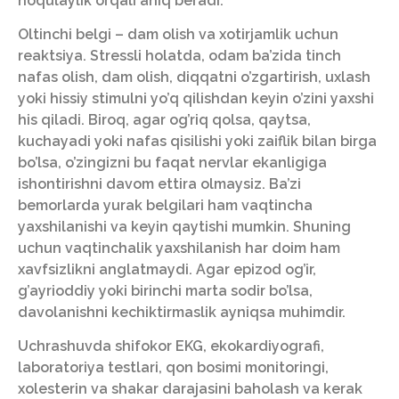
noqulaylik orqali aniq beradi.
Oltinchi belgi – dam olish va xotirjamlik uchun
reaktsiya. Stressli holatda, odam ba’zida tinch
nafas olish, dam olish, diqqatni o’zgartirish, uxlash
yoki hissiy stimulni yo’q qilishdan keyin o’zini yaxshi
his qiladi. Biroq, agar og’riq qolsa, qaytsa,
kuchayadi yoki nafas qisilishi yoki zaiflik bilan birga
bo’lsa, o’zingizni bu faqat nervlar ekanligiga
ishontirishni davom ettira olmaysiz. Ba’zi
bemorlarda yurak belgilari ham vaqtincha
yaxshilanishi va keyin qaytishi mumkin. Shuning
uchun vaqtinchalik yaxshilanish har doim ham
xavfsizlikni anglatmaydi. Agar epizod og’ir,
g’ayrioddiy yoki birinchi marta sodir bo’lsa,
davolanishni kechiktirmaslik ayniqsa muhimdir.
Uchrashuvda shifokor EKG, ekokardiyografi,
laboratoriya testlari, qon bosimi monitoringi,
xolesterin va shakar darajasini baholash va kerak