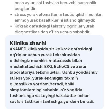
bosh aylanishi tashvish beruvchi hamrohlik
belgilaridir;
stress yurak alomatlarini taqlid qilishi mumkin,
ammo yurak kasalliklarini istisno qilmaydi;
Ko’krak qafasidagi takroriy og’riqlar yurak
diagnostikasidan o’tish uchun sababdir.
Klinika sharhi
ANAMED klinikasida siz ko'krak qafasidagi
og'riqlar uchun yurak tekshiruvidan
o'tishingiz mumkin: mutaxassis bilan
maslahatlashish, EKG, EchoCG va zarur
laboratoriya tekshiruvlari. Ushbu yondashuv
stress yoki yurak ekanligini taxmin
qilmaslikka yordam beradi, balki
simptomlarning sababini o'z vaqtida
tushunishga va keyingi harakatlar uchun
xavfsiz taktikani tanlashga yordam beradi.