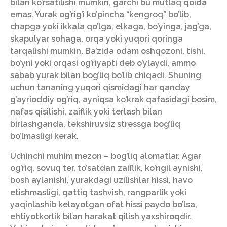
bilan ko’rsatilishi mumkin, garchi bu mutlaq qoida
emas. Yurak og’rig’i ko’pincha “kengroq” ​​bo’lib,
chapga yoki ikkala qo’lga, elkaga, bo’yinga, jag’ga,
skapulyar sohaga, orqa yoki yuqori qoringa
tarqalishi mumkin. Ba’zida odam oshqozoni, tishi,
bo’yni yoki orqasi og’riyapti deb o’ylaydi, ammo
sabab yurak bilan bog’liq bo’lib chiqadi. Shuning
uchun tananing yuqori qismidagi har qanday
g’ayrioddiy og’riq, ayniqsa ko’krak qafasidagi bosim,
nafas qisilishi, zaiflik yoki terlash bilan
birlashganda, tekshiruvsiz stressga bog’liq
bo’lmasligi kerak.
Uchinchi muhim mezon – bog’liq alomatlar. Agar
og’riq, sovuq ter, to’satdan zaiflik, ko’ngil aynishi,
bosh aylanishi, yurakdagi uzilishlar hissi, havo
etishmasligi, qattiq tashvish, rangparlik yoki
yaqinlashib kelayotgan ofat hissi paydo bo’lsa,
ehtiyotkorlik bilan harakat qilish yaxshiroqdir.