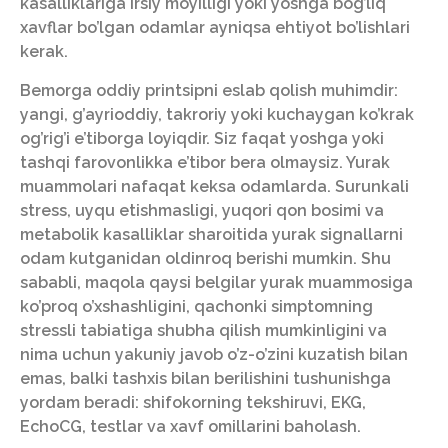
kasalliklariga irsiy moyilligi yoki yoshga bog’liq
xavflar bo’lgan odamlar ayniqsa ehtiyot bo’lishlari
kerak.
Bemorga oddiy printsipni eslab qolish muhimdir:
yangi, g’ayrioddiy, takroriy yoki kuchaygan ko’krak
og’rig’i e’tiborga loyiqdir. Siz faqat yoshga yoki
tashqi farovonlikka e’tibor bera olmaysiz. Yurak
muammolari nafaqat keksa odamlarda. Surunkali
stress, uyqu etishmasligi, yuqori qon bosimi va
metabolik kasalliklar sharoitida yurak signallarni
odam kutganidan oldinroq berishi mumkin. Shu
sababli, maqola qaysi belgilar yurak muammosiga
ko’proq o’xshashligini, qachonki simptomning
stressli tabiatiga shubha qilish mumkinligini va
nima uchun yakuniy javob o’z-o’zini kuzatish bilan
emas, balki tashxis bilan berilishini tushunishga
yordam beradi: shifokorning tekshiruvi, EKG,
EchoCG, testlar va xavf omillarini baholash.