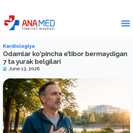
Kardiologiya
Odamlar ko‘pincha e’tibor bermaydigan
7 ta yurak belgilari
June 13, 2026