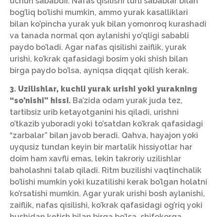
uchun sababdir. Nafas qisilishi turli sabablar bilan
bog’liq bo’lishi mumkin, ammo yurak kasalliklari
bilan ko’pincha yurak yuk bilan yomonroq kurashadi
va tanada normal qon aylanishi yo’qligi sababli
paydo bo’ladi. Agar nafas qisilishi zaiflik, yurak
urishi, ko’krak qafasidagi bosim yoki shish bilan
birga paydo bo’lsa, ayniqsa diqqat qilish kerak.
3. Uzilishlar, kuchli yurak urishi yoki yurakning
“so’nishi” hissi.
Ba’zida odam yurak juda tez,
tartibsiz urib ketayotganini his qiladi, urishni
o’tkazib yuboradi yoki to’satdan ko’krak qafasidagi
“zarbalar” bilan javob beradi. Qahva, hayajon yoki
uyqusiz tundan keyin bir martalik hissiyotlar har
doim ham xavfli emas, lekin takroriy uzilishlar
baholashni talab qiladi. Ritm buzilishi vaqtinchalik
bo’lishi mumkin yoki kuzatilishi kerak bo’lgan holatni
ko’rsatishi mumkin. Agar yurak urishi bosh aylanishi,
zaiflik, nafas qisilishi, ko’krak qafasidagi og’riq yoki
hushidan ketish bilan birga bo’lsa, shifokorga