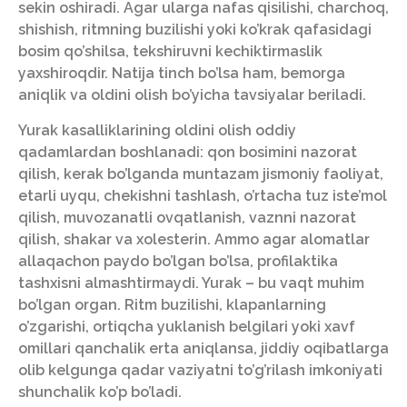
sekin oshiradi. Agar ularga nafas qisilishi, charchoq,
shishish, ritmning buzilishi yoki ko’krak qafasidagi
bosim qo’shilsa, tekshiruvni kechiktirmaslik
yaxshiroqdir. Natija tinch bo’lsa ham, bemorga
aniqlik va oldini olish bo’yicha tavsiyalar beriladi.
Yurak kasalliklarining oldini olish oddiy
qadamlardan boshlanadi: qon bosimini nazorat
qilish, kerak bo’lganda muntazam jismoniy faoliyat,
etarli uyqu, chekishni tashlash, o’rtacha tuz iste’mol
qilish, muvozanatli ovqatlanish, vaznni nazorat
qilish, shakar va xolesterin. Ammo agar alomatlar
allaqachon paydo bo’lgan bo’lsa, profilaktika
tashxisni almashtirmaydi. Yurak – bu vaqt muhim
bo’lgan organ. Ritm buzilishi, klapanlarning
o’zgarishi, ortiqcha yuklanish belgilari yoki xavf
omillari qanchalik erta aniqlansa, jiddiy oqibatlarga
olib kelgunga qadar vaziyatni to’g’rilash imkoniyati
shunchalik ko’p bo’ladi.