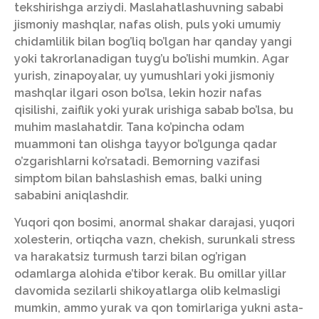
tekshirishga arziydi. Maslahatlashuvning sababi
jismoniy mashqlar, nafas olish, puls yoki umumiy
chidamlilik bilan bog’liq bo’lgan har qanday yangi
yoki takrorlanadigan tuyg’u bo’lishi mumkin. Agar
yurish, zinapoyalar, uy yumushlari yoki jismoniy
mashqlar ilgari oson bo’lsa, lekin hozir nafas
qisilishi, zaiflik yoki yurak urishiga sabab bo’lsa, bu
muhim maslahatdir. Tana ko’pincha odam
muammoni tan olishga tayyor bo’lgunga qadar
o’zgarishlarni ko’rsatadi. Bemorning vazifasi
simptom bilan bahslashish emas, balki uning
sababini aniqlashdir.
Yuqori qon bosimi, anormal shakar darajasi, yuqori
xolesterin, ortiqcha vazn, chekish, surunkali stress
va harakatsiz turmush tarzi bilan og’rigan
odamlarga alohida e’tibor kerak. Bu omillar yillar
davomida sezilarli shikoyatlarga olib kelmasligi
mumkin, ammo yurak va qon tomirlariga yukni asta-