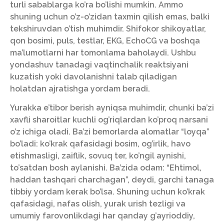
turli sabablarga ko’ra bo’lishi mumkin. Ammo
shuning uchun o’z-o’zidan taxmin qilish emas, balki
tekshiruvdan o’tish muhimdir. Shifokor shikoyatlar,
qon bosimi, puls, testlar, EKG, EchoCG va boshqa
ma’lumotlarni har tomonlama baholaydi. Ushbu
yondashuv tanadagi vaqtinchalik reaktsiyani
kuzatish yoki davolanishni talab qiladigan
holatdan ajratishga yordam beradi.
Yurakka e’tibor berish ayniqsa muhimdir, chunki ba’zi
xavfli sharoitlar kuchli og’riqlardan ko’proq narsani
o’z ichiga oladi. Ba’zi bemorlarda alomatlar “loyqa”
bo’ladi: ko’krak qafasidagi bosim, og’irlik, havo
etishmasligi, zaiflik, sovuq ter, ko’ngil aynishi,
to’satdan bosh aylanishi. Ba’zida odam: “Ehtimol,
haddan tashqari charchagan”, deydi, garchi tanaga
tibbiy yordam kerak bo’lsa. Shuning uchun ko’krak
qafasidagi, nafas olish, yurak urish tezligi va
umumiy farovonlikdagi har qanday g’ayrioddiy,