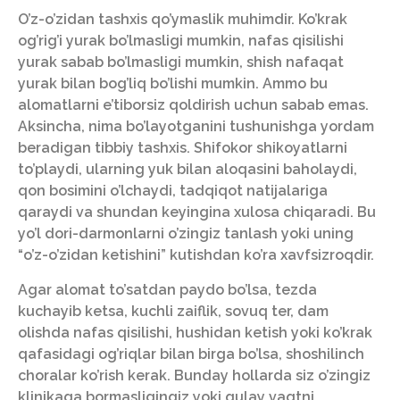
O’z-o’zidan tashxis qo’ymaslik muhimdir. Ko’krak
og’rig’i yurak bo’lmasligi mumkin, nafas qisilishi
yurak sabab bo’lmasligi mumkin, shish nafaqat
yurak bilan bog’liq bo’lishi mumkin. Ammo bu
alomatlarni e’tiborsiz qoldirish uchun sabab emas.
Aksincha, nima bo’layotganini tushunishga yordam
beradigan tibbiy tashxis. Shifokor shikoyatlarni
to’playdi, ularning yuk bilan aloqasini baholaydi,
qon bosimini o’lchaydi, tadqiqot natijalariga
qaraydi va shundan keyingina xulosa chiqaradi. Bu
yo’l dori-darmonlarni o’zingiz tanlash yoki uning
“o’z-o’zidan ketishini” kutishdan ko’ra xavfsizroqdir.
Agar alomat to’satdan paydo bo’lsa, tezda
kuchayib ketsa, kuchli zaiflik, sovuq ter, dam
olishda nafas qisilishi, hushidan ketish yoki ko’krak
qafasidagi og’riqlar bilan birga bo’lsa, shoshilinch
choralar ko’rish kerak. Bunday hollarda siz o’zingiz
klinikaga bormasligingiz yoki qulay vaqtni