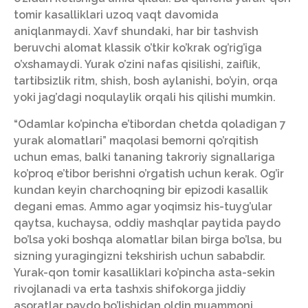
tomir kasalliklari uzoq vaqt davomida
aniqlanmaydi. Xavf shundaki, har bir tashvish
beruvchi alomat klassik o’tkir ko’krak og’rig’iga
o’xshamaydi. Yurak o’zini nafas qisilishi, zaiflik,
tartibsizlik ritm, shish, bosh aylanishi, bo’yin, orqa
yoki jag’dagi noqulaylik orqali his qilishi mumkin.
“Odamlar ko’pincha e’tibordan chetda qoladigan 7
yurak alomatlari” maqolasi bemorni qo’rqitish
uchun emas, balki tananing takroriy signallariga
ko’proq e’tibor berishni o’rgatish uchun kerak. Og’ir
kundan keyin charchoqning bir epizodi kasallik
degani emas. Ammo agar yoqimsiz his-tuyg’ular
qaytsa, kuchaysa, oddiy mashqlar paytida paydo
bo’lsa yoki boshqa alomatlar bilan birga bo’lsa, bu
sizning yuragingizni tekshirish uchun sababdir.
Yurak-qon tomir kasalliklari ko’pincha asta-sekin
rivojlanadi va erta tashxis shifokorga jiddiy
asoratlar paydo bo’lishidan oldin muammoni