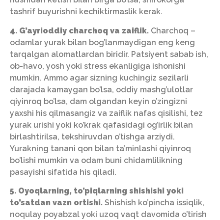
tashrif buyurishni kechiktirmaslik kerak.
4. G’ayrioddiy charchoq va zaiflik.
Charchoq –
odamlar yurak bilan bog’lanmaydigan eng keng
tarqalgan alomatlardan biridir. Patsiyent sabab ish,
ob-havo, yosh yoki stress ekanligiga ishonishi
mumkin. Ammo agar sizning kuchingiz sezilarli
darajada kamaygan bo’lsa, oddiy mashg’ulotlar
qiyinroq bo’lsa, dam olgandan keyin o’zingizni
yaxshi his qilmasangiz va zaiflik nafas qisilishi, tez
yurak urishi yoki ko’krak qafasidagi og’irlik bilan
birlashtirilsa, tekshiruvdan o’tishga arziydi.
Yurakning tanani qon bilan ta’minlashi qiyinroq
bo’lishi mumkin va odam buni chidamlilikning
pasayishi sifatida his qiladi.
5. Oyoqlarning, to’piqlarning shishishi yoki
to’satdan vazn ortishi.
Shishish ko’pincha issiqlik,
noqulay poyabzal yoki uzoq vaqt davomida o’tirish