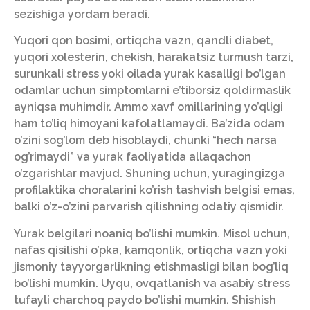
sezishiga yordam beradi.
Yuqori qon bosimi, ortiqcha vazn, qandli diabet,
yuqori xolesterin, chekish, harakatsiz turmush tarzi,
surunkali stress yoki oilada yurak kasalligi bo’lgan
odamlar uchun simptomlarni e’tiborsiz qoldirmaslik
ayniqsa muhimdir. Ammo xavf omillarining yo’qligi
ham to’liq himoyani kafolatlamaydi. Ba’zida odam
o’zini sog’lom deb hisoblaydi, chunki “hech narsa
og’rimaydi” va yurak faoliyatida allaqachon
o’zgarishlar mavjud. Shuning uchun, yuragingizga
profilaktika choralarini ko’rish tashvish belgisi emas,
balki o’z-o’zini parvarish qilishning odatiy qismidir.
Yurak belgilari noaniq bo’lishi mumkin. Misol uchun,
nafas qisilishi o’pka, kamqonlik, ortiqcha vazn yoki
jismoniy tayyorgarlikning etishmasligi bilan bog’liq
bo’lishi mumkin. Uyqu, ovqatlanish va asabiy stress
tufayli charchoq paydo bo’lishi mumkin. Shishish