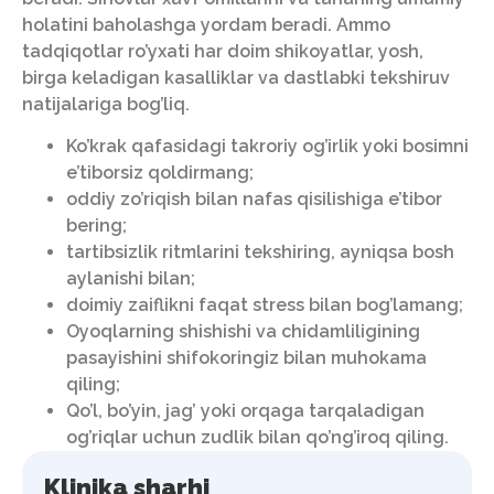
holatini baholashga yordam beradi. Ammo
tadqiqotlar ro’yxati har doim shikoyatlar, yosh,
birga keladigan kasalliklar va dastlabki tekshiruv
natijalariga bog’liq.
Ko’krak qafasidagi takroriy og’irlik yoki bosimni
e’tiborsiz qoldirmang;
oddiy zo’riqish bilan nafas qisilishiga e’tibor
bering;
tartibsizlik ritmlarini tekshiring, ayniqsa bosh
aylanishi bilan;
doimiy zaiflikni faqat stress bilan bog’lamang;
Oyoqlarning shishishi va chidamliligining
pasayishini shifokoringiz bilan muhokama
qiling;
Qo’l, bo’yin, jag’ yoki orqaga tarqaladigan
og’riqlar uchun zudlik bilan qo’ng’iroq qiling.
Klinika sharhi