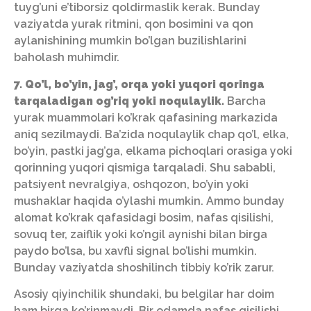
tuyg’uni e’tiborsiz qoldirmaslik kerak. Bunday
vaziyatda yurak ritmini, qon bosimini va qon
aylanishining mumkin bo’lgan buzilishlarini
baholash muhimdir.
7. Qo’l, bo’yin, jag’, orqa yoki yuqori qoringa
tarqaladigan og’riq yoki noqulaylik.
Barcha
yurak muammolari ko’krak qafasining markazida
aniq sezilmaydi. Ba’zida noqulaylik chap qo’l, elka,
bo’yin, pastki jag’ga, elkama pichoqlari orasiga yoki
qorinning yuqori qismiga tarqaladi. Shu sababli,
patsiyent nevralgiya, oshqozon, bo’yin yoki
mushaklar haqida o’ylashi mumkin. Ammo bunday
alomat ko’krak qafasidagi bosim, nafas qisilishi,
sovuq ter, zaiflik yoki ko’ngil aynishi bilan birga
paydo bo’lsa, bu xavfli signal bo’lishi mumkin.
Bunday vaziyatda shoshilinch tibbiy ko’rik zarur.
Asosiy qiyinchilik shundaki, bu belgilar har doim
ham birga ko’rinmaydi. Bir odamda nafas qisilishi