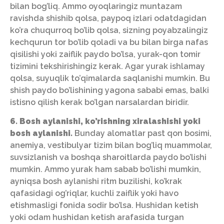
bilan bog’liq. Ammo oyoqlaringiz muntazam
ravishda shishib qolsa, paypoq izlari odatdagidan
ko’ra chuqurroq bo’lib qolsa, sizning poyabzalingiz
kechqurun tor bo’lib qoladi va bu bilan birga nafas
qisilishi yoki zaiflik paydo bo’lsa, yurak-qon tomir
tizimini tekshirishingiz kerak. Agar yurak ishlamay
qolsa, suyuqlik to’qimalarda saqlanishi mumkin. Bu
shish paydo bo’lishining yagona sababi emas, balki
istisno qilish kerak bo’lgan narsalardan biridir.
6. Bosh aylanishi, ko’rishning xiralashishi yoki
bosh aylanishi.
Bunday alomatlar past qon bosimi,
anemiya, vestibulyar tizim bilan bog’liq muammolar,
suvsizlanish va boshqa sharoitlarda paydo bo’lishi
mumkin. Ammo yurak ham sabab bo’lishi mumkin,
ayniqsa bosh aylanishi ritm buzilishi, ko’krak
qafasidagi og’riqlar, kuchli zaiflik yoki havo
etishmasligi fonida sodir bo’lsa. Hushidan ketish
yoki odam hushidan ketish arafasida turgan