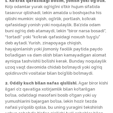
1. Ko’krak qafasidagi bosim, yonish yoki og’irlik.
Ko’p odamlar yurak og’rig’ini o’tkir hujum sifatida
tasavvur qilishadi, lekin amalda u boshqacha his
qilishi mumkin: siqish, og’irlik, portlash, ko’krak
qafasidagi yonish yoki noqulaylik. Ba’zida odam
buni og’riq deb atamaydi, lekin “biror narsa bosadi”,
“tortadi” yoki “ko’krak qafasidagi noxush tuyg’u”
deb aytadi. Yurish, zinapoyaga chiqish,
hayajonlanish yoki jismoniy faollik paytida paydo
bo’ladigan va dam olish bilan kamayadigan alomat
ayniqsa tashvishli bo’lishi kerak. Bunday noqulaylik
uzoq vaqt davomida chidab bo’lmaydi yoki og’riq
qoldiruvchi vositalar bilan bo’g’ilib bo’lmaydi.
2. Oddiy kuch bilan nafas qisilishi.
Agar biror kishi
ilgari o’z qavatiga xotirjamlik bilan ko’tarilgan
bo’lsa, odatdagi masofani bosib o’tgan yoki uy
yumushlarini bajargan bo’lsa, lekin hozir tezda
nafasi yo’qolib qolsa, bu uning yuragini tekshirish