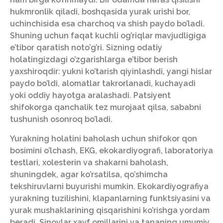
hukmronlik qiladi, boshqasida yurak urishi bor,
uchinchisida esa charchoq va shish paydo bo’ladi.
Shuning uchun faqat kuchli og’riqlar mavjudligiga
e’tibor qaratish noto’g’ri. Sizning odatiy
holatingizdagi o’zgarishlarga e’tibor berish
yaxshiroqdir: yukni ko’tarish qiyinlashdi, yangi hislar
paydo bo’ldi, alomatlar takrorlanadi, kuchayadi
yoki oddiy hayotga aralashadi. Patsiyent
shifokorga qanchalik tez murojaat qilsa, sababni
tushunish osonroq bo’ladi.
Yurakning holatini baholash uchun shifokor qon
bosimini o’lchash, EKG, ekokardiyografi, laboratoriya
testlari, xolesterin va shakarni baholash,
shuningdek, agar ko’rsatilsa, qo’shimcha
tekshiruvlarni buyurishi mumkin. Ekokardiyografiya
yurakning tuzilishini, klapanlarning funktsiyasini va
yurak mushaklarining qisqarishini ko’rishga yordam
beradi. Sinovlar xavf omillarini va tananing umumiy