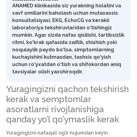
ANAMED klinikasida siz yurakning holatini va
xavf omillarini baholash uchun mutaxassis
konsultatsiyasi, EKG, EchoCG va kerakli
laboratoriya tekshiruvlaridan o'tishingiz
mumkin. Agar sizda nafas qisilishi, tartibsizlik
ritmi, ko'krak qafasida zaiflik, shishish yoki
noqulaylik paydo bo'lsa, simptomlarning
kuchayishini kutmasdan, tashxis qo'yish
uchun ro'yxatdan o'tish va shifokordan aniq
tavsiyalar olish yaxshiroqdir.
Yuragingizni qachon tekshirish
kerak va semptomlar
asoratlarni rivojlanishiga
qanday yo’l qo’ymaslik kerak
Yuragingizni nafaqat og’ir hujumdan keyin