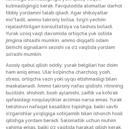
kutmasligingiz kerak. Favqulodda alomatlar darhol
tibbiy yordamni talab qiladi. Agar shikoyatlar
mo”tadil, ammo takroriy bo’lsa, to’g’ri yechim
rejalashtirilgan konsultatsiya va tashxis bo’ladi.
Yurak uzoq vaqt davomida ortiqcha yuk ostida
jimgina ishlashi mumkin, ammo diqqatli odam
birinchi signallarni sezishi va o’z vaqtida yordam
so’rashi mumkin.
Asosiy qabul qilish oddiy: yurak belgilari har doim
ham aniq emas. Ular ko’pincha charchoq, yosh,
stress, ortiqcha vazn yoki uyqu etishmasligi bilan
maskalanadi. Ammo takroriy nafas qisilishi, ritmning
buzilishi, shishish, bosh aylanishi, zaiflik va ko’krak
qafasidagi noqulayliklar arzimas narsa emas. Yurak
tekshiruvi nafaqat kasallikni topishga, balki xavfli
o’zgarishlar yo’qligiga xotirjamlik bilan ishonch hosil
qilishga yordam beradi. Salomatlik uchun muhim
vahima emas, balki o’z vaqtida harakat qilish kerak.