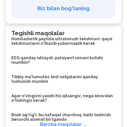
Biz bilan bog‘laning
Tegishli maqolalar
Homiladorlik paytida ultratovush tekshiruvi: qaysi
tekshiruvlarni o‘tkazib yubormaslik kerak
EEG qanday ishlaydi: patsiyent nimani kutishi
mumkin?
Tibbiy ma’lumotsiz test natijalarini qanday
tushunish mumkin
Agar o‘zingizni yaxshi his qilsangiz, nega sinovdan
o‘tishingiz kerak?
Bosh og‘rig‘i: bu nafaqat charchoq, balki tashvish
beruvchi alomat bo‘lganda
Barcha maqolalar →