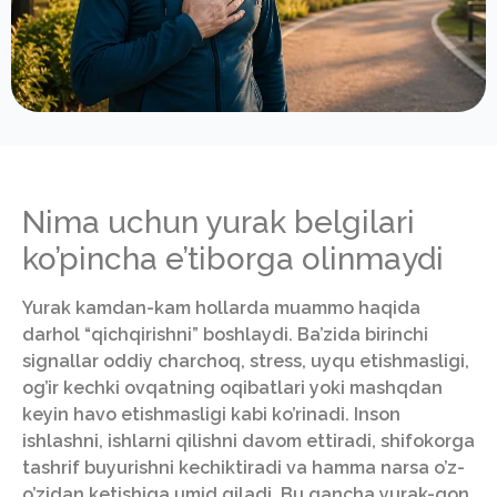
Nima uchun yurak belgilari
ko’pincha e’tiborga olinmaydi
Yurak kamdan-kam hollarda muammo haqida
darhol “qichqirishni” boshlaydi. Ba’zida birinchi
signallar oddiy charchoq, stress, uyqu etishmasligi,
og’ir kechki ovqatning oqibatlari yoki mashqdan
keyin havo etishmasligi kabi ko’rinadi. Inson
ishlashni, ishlarni qilishni davom ettiradi, shifokorga
tashrif buyurishni kechiktiradi va hamma narsa o’z-
o’zidan ketishiga umid qiladi. Bu qancha yurak-qon