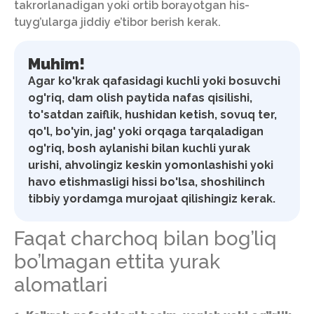
takrorlanadigan yoki ortib borayotgan his-
tuyg’ularga jiddiy e’tibor berish kerak.
Muhim!
Agar ko'krak qafasidagi kuchli yoki bosuvchi
og'riq, dam olish paytida nafas qisilishi,
to'satdan zaiflik, hushidan ketish, sovuq ter,
qo'l, bo'yin, jag' yoki orqaga tarqaladigan
og'riq, bosh aylanishi bilan kuchli yurak
urishi, ahvolingiz keskin yomonlashishi yoki
havo etishmasligi hissi bo'lsa, shoshilinch
tibbiy yordamga murojaat qilishingiz kerak.
Faqat charchoq bilan bog’liq
bo’lmagan ettita yurak
alomatlari