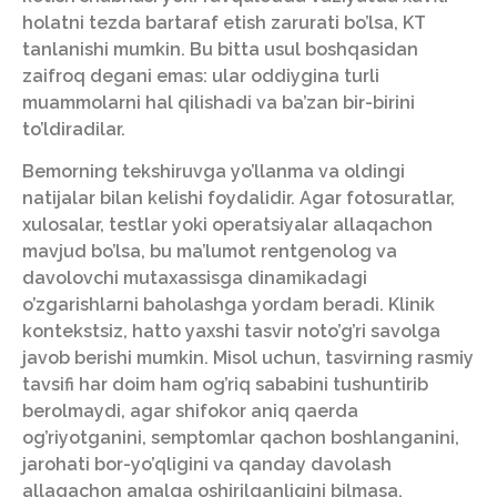
holatni tezda bartaraf etish zarurati bo’lsa, KT
tanlanishi mumkin. Bu bitta usul boshqasidan
zaifroq degani emas: ular oddiygina turli
muammolarni hal qilishadi va ba’zan bir-birini
to’ldiradilar.
Bemorning tekshiruvga yo’llanma va oldingi
natijalar bilan kelishi foydalidir. Agar fotosuratlar,
xulosalar, testlar yoki operatsiyalar allaqachon
mavjud bo’lsa, bu ma’lumot rentgenolog va
davolovchi mutaxassisga dinamikadagi
o’zgarishlarni baholashga yordam beradi. Klinik
kontekstsiz, hatto yaxshi tasvir noto’g’ri savolga
javob berishi mumkin. Misol uchun, tasvirning rasmiy
tavsifi har doim ham og’riq sababini tushuntirib
berolmaydi, agar shifokor aniq qaerda
og’riyotganini, semptomlar qachon boshlanganini,
jarohati bor-yo’qligini va qanday davolash
allaqachon amalga oshirilganligini bilmasa.