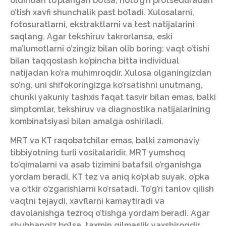
oldindan to’plangan bo’lsa, noto’g’ri protseduradan
o’tish xavfi shunchalik past bo’ladi. Xulosalarni,
fotosuratlarni, ekstraktlarni va test natijalarini
saqlang. Agar tekshiruv takrorlansa, eski
ma’lumotlarni o’zingiz bilan olib boring: vaqt o’tishi
bilan taqqoslash ko’pincha bitta individual
natijadan ko’ra muhimroqdir. Xulosa olganingizdan
so’ng, uni shifokoringizga ko’rsatishni unutmang,
chunki yakuniy tashxis faqat tasvir bilan emas, balki
simptomlar, tekshiruv va diagnostika natijalarining
kombinatsiyasi bilan amalga oshiriladi.
MRT va KT raqobatchilar emas, balki zamonaviy
tibbiyotning turli vositalaridir. MRT yumshoq
to’qimalarni va asab tizimini batafsil o’rganishga
yordam beradi, KT tez va aniq ko’plab suyak, o’pka
va o’tkir o’zgarishlarni ko’rsatadi. To’g’ri tanlov qilish
vaqtni tejaydi, xavflarni kamaytiradi va
davolanishga tezroq o’tishga yordam beradi. Agar
shubhangiz bo’lsa, taxmin qilmaslik yaxshiroqdir,