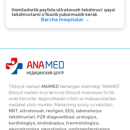
Homiladorlik paytida ultratovush tekshiruvi: qaysi
tekshiruvlarni o‘tkazib yubormaslik kerak
Barcha maqolalar →
Tibbiyot markazi
ANAMED
Namangan shahridagi “ANAMED”
tibbiyot markazi ko‘p tarmoqli tibbiyot muassasasi bo‘lib,
unda bemorlar diagnostikadan o‘tishi va mutaxassislardan
maslahat olishi mumkin. Markazning asosiy yo‘nalishlari:
MRT, ultratovush, rentgen, EEG, laboratoriya
tekshiruvlari, PZR diagnostikasi, urologiya,
kardiologiya, endoskopiya, travmatologiya,
neyroxirurgiya, nevrologiya, gastroenterologiya,