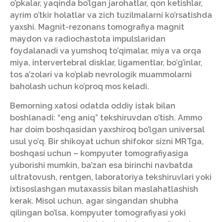
o’pkalar, yaqinda bo’lgan jarohatlar, qon ketishlar,
ayrim o’tkir holatlar va zich tuzilmalarni ko’rsatishda
yaxshi. Magnit-rezonans tomografiya magnit
maydon va radiochastota impulslaridan
foydalanadi va yumshoq to’qimalar, miya va orqa
miya, intervertebral disklar, ligamentlar, bo’g’inlar,
tos a’zolari va ko’plab nevrologik muammolarni
baholash uchun ko’proq mos keladi.
Bemorning xatosi odatda oddiy istak bilan
boshlanadi: “eng aniq” tekshiruvdan o’tish. Ammo
har doim boshqasidan yaxshiroq bo’lgan universal
usul yo’q. Bir shikoyat uchun shifokor sizni MRTga,
boshqasi uchun – kompyuter tomografiyasiga
yuborishi mumkin, ba’zan esa birinchi navbatda
ultratovush, rentgen, laboratoriya tekshiruvlari yoki
ixtisoslashgan mutaxassis bilan maslahatlashish
kerak. Misol uchun, agar singandan shubha
qilingan bo’lsa, kompyuter tomografiyasi yoki