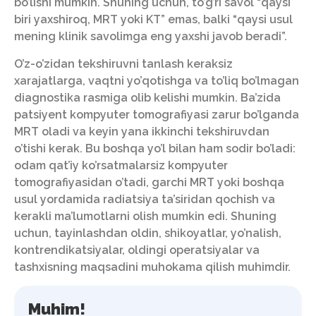
bo’lishi mumkin. Shuning uchun, to’g’ri savol “qaysi
biri yaxshiroq, MRT yoki KT” emas, balki “qaysi usul
mening klinik savolimga eng yaxshi javob beradi”.
O’z-o’zidan tekshiruvni tanlash keraksiz
xarajatlarga, vaqtni yo’qotishga va to’liq bo’lmagan
diagnostika rasmiga olib kelishi mumkin. Ba’zida
patsiyent kompyuter tomografiyasi zarur bo’lganda
MRT oladi va keyin yana ikkinchi tekshiruvdan
o’tishi kerak. Bu boshqa yo’l bilan ham sodir bo’ladi:
odam qat’iy ko’rsatmalarsiz kompyuter
tomografiyasidan o’tadi, garchi MRT yoki boshqa
usul yordamida radiatsiya ta’siridan qochish va
kerakli ma’lumotlarni olish mumkin edi. Shuning
uchun, tayinlashdan oldin, shikoyatlar, yo’nalish,
kontrendikatsiyalar, oldingi operatsiyalar va
tashxisning maqsadini muhokama qilish muhimdir.
Muhim!