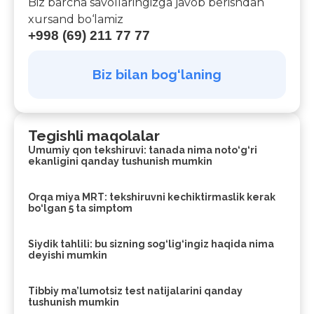
Biz barcha savollaringizga javob berishdan
xursand bo‘lamiz
+998 (69) 211 77 77
Biz bilan bog‘laning
Tegishli maqolalar
Umumiy qon tekshiruvi: tanada nima noto‘g‘ri
ekanligini qanday tushunish mumkin
Orqa miya MRT: tekshiruvni kechiktirmaslik kerak
bo‘lgan 5 ta simptom
Siydik tahlili: bu sizning sog‘lig‘ingiz haqida nima
deyishi mumkin
Tibbiy ma’lumotsiz test natijalarini qanday
tushunish mumkin