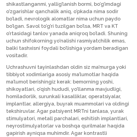
shikastlanganmi, yallig’lanish bormi, bo’g’imdagi
o’zgarishlar qanchalik aniq, o’pkada nima sodir
bo’ladi, nevrologik alomatlar nima uchun paydo
bo’lgan. Savol to’g’ri tuzilgan bo’lsa, MRT va KT
o’rtasidagi tanlov yanada aniqroq bo’ladi. Shuning
uchun shifokorning yo’nalishi rasmiyatchilik emas,
balki tashxisni foydali bo’lishiga yordam beradigan
vositadir.
Uchrashuvni tayinlashdan oldin siz ma’murga yoki
tibbiyot xodimlariga asosiy ma’lumotlar haqida
ma’lumot berishingiz kerak: bemorning yoshi,
shikoyatlari, o’qish hududi, yo’llanma mavjudligi,
homiladorlik, surunkali kasalliklar, operatsiyalar,
implantlar, allergiya, buyrak muammolari va oldingi
tekshiruvlar. Agar patsiyent MRTni tanlasa, yurak
stimulyatori, metall parchalari, eshitish implantlari,
neyrostimulyatorlar va boshqa qurilmalar haqida
gapirish ayniqsa muhimdir. Agar kontrastli