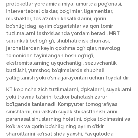
protokollar yordamida miya, umurtqa pog’onasi,
intervertebral disklar, bo’g’imlar, ligamentlar,
mushaklar, tos a’zolari kasalliklarini, qorin
bo’shlig’idagi ayrim o’zgarishlar va qon tomir
tuzilmalarni tashxislashda yordam beradi. MRT
surunkali bel og’rig’i, shubhali disk churrasi,
jarohatlardan keyin qo’shma og’riqlar, nevrolog
tomonidan tayinlangan bosh og’rig’i,
ekstremitalarning uyquchanligi, sezuvchanlik
buzilishi, yumshoq to’qimalarda shubhali
yallig’lanish yoki o’sma jarayonlari uchun foydalidir.
KT ko’pincha zich tuzilmalarni, o’pkalarni, suyaklarni
yoki travma ta’sirini tezkor baholash zarur
bo’lganda tanlanadi. Kompyuter tomografiyasi
sinishlarni, murakkab suyak shikastlanishlarini,
paranasal sinuslarning holatini, o’pka to’qimasini va
ko’krak va qorin bo’shlig’ining ayrim o’tkir
sharoitlarini ko’rsatishda yaxshi. Favqulodda