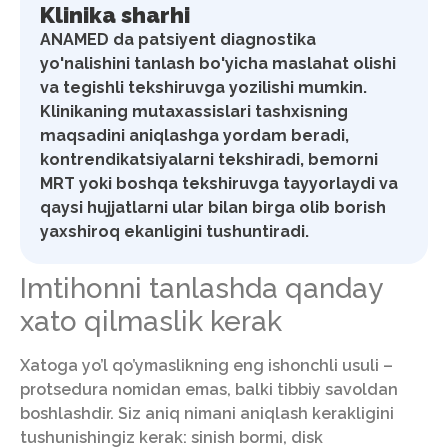
Klinika sharhi
ANAMED da patsiyent diagnostika
yo'nalishini tanlash bo'yicha maslahat olishi
va tegishli tekshiruvga yozilishi mumkin.
Klinikaning mutaxassislari tashxisning
maqsadini aniqlashga yordam beradi,
kontrendikatsiyalarni tekshiradi, bemorni
MRT yoki boshqa tekshiruvga tayyorlaydi va
qaysi hujjatlarni ular bilan birga olib borish
yaxshiroq ekanligini tushuntiradi.
Imtihonni tanlashda qanday
xato qilmaslik kerak
Xatoga yo’l qo’ymaslikning eng ishonchli usuli –
protsedura nomidan emas, balki tibbiy savoldan
boshlashdir. Siz aniq nimani aniqlash kerakligini
tushunishingiz kerak: sinish bormi, disk