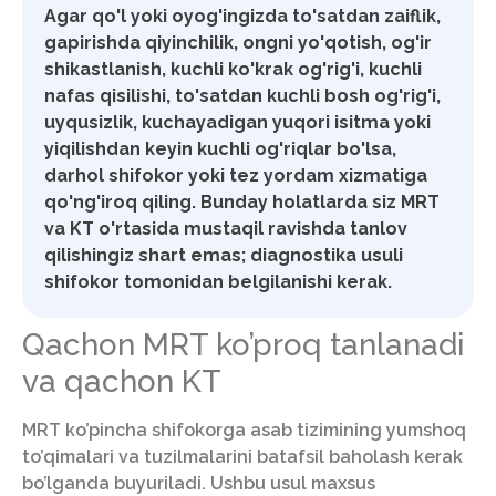
Agar qo'l yoki oyog'ingizda to'satdan zaiflik,
gapirishda qiyinchilik, ongni yo'qotish, og'ir
shikastlanish, kuchli ko'krak og'rig'i, kuchli
nafas qisilishi, to'satdan kuchli bosh og'rig'i,
uyqusizlik, kuchayadigan yuqori isitma yoki
yiqilishdan keyin kuchli og'riqlar bo'lsa,
darhol shifokor yoki tez yordam xizmatiga
qo'ng'iroq qiling. Bunday holatlarda siz MRT
va KT o'rtasida mustaqil ravishda tanlov
qilishingiz shart emas; diagnostika usuli
shifokor tomonidan belgilanishi kerak.
Qachon MRT ko’proq tanlanadi
va qachon KT
MRT ko’pincha shifokorga asab tizimining yumshoq
to’qimalari va tuzilmalarini batafsil baholash kerak
bo’lganda buyuriladi. Ushbu usul maxsus