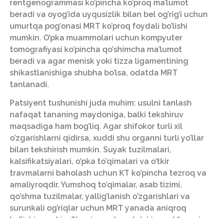
rentgenogrammasi ko’pincha ko’proq ma’lumot
beradi va oyog’ida uyqusizlik bilan bel og’rig’i uchun
umurtqa pog’onasi MRT ko’proq foydali bo’lishi
mumkin. O’pka muammolari uchun kompyuter
tomografiyasi ko’pincha qo’shimcha ma’lumot
beradi va agar menisk yoki tizza ligamentining
shikastlanishiga shubha bo’lsa, odatda MRT
tanlanadi.
Patsiyent tushunishi juda muhim: usulni tanlash
nafaqat tananing maydoniga, balki tekshiruv
maqsadiga ham bog’liq. Agar shifokor turli xil
o’zgarishlarni qidirsa, xuddi shu organni turli yo’llar
bilan tekshirish mumkin. Suyak tuzilmalari,
kalsifikatsiyalari, o’pka to’qimalari va o’tkir
travmalarni baholash uchun KT ko’pincha tezroq va
amaliyroqdir. Yumshoq to’qimalar, asab tizimi,
qo’shma tuzilmalar, yallig’lanish o’zgarishlari va
surunkali og’riqlar uchun MRT yanada aniqroq