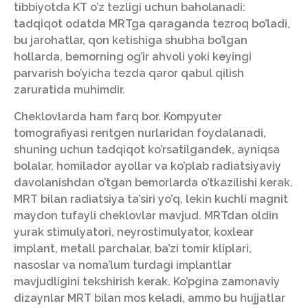
tibbiyotda KT o’z tezligi uchun baholanadi:
tadqiqot odatda MRTga qaraganda tezroq bo’ladi,
bu jarohatlar, qon ketishiga shubha bo’lgan
hollarda, bemorning og’ir ahvoli yoki keyingi
parvarish bo’yicha tezda qaror qabul qilish
zaruratida muhimdir.
Cheklovlarda ham farq bor. Kompyuter
tomografiyasi rentgen nurlaridan foydalanadi,
shuning uchun tadqiqot ko’rsatilgandek, ayniqsa
bolalar, homilador ayollar va ko’plab radiatsiyaviy
davolanishdan o’tgan bemorlarda o’tkazilishi kerak.
MRT bilan radiatsiya ta’siri yo’q, lekin kuchli magnit
maydon tufayli cheklovlar mavjud. MRTdan oldin
yurak stimulyatori, neyrostimulyator, koxlear
implant, metall parchalar, ba’zi tomir kliplari,
nasoslar va noma’lum turdagi implantlar
mavjudligini tekshirish kerak. Ko’pgina zamonaviy
dizaynlar MRT bilan mos keladi, ammo bu hujjatlar