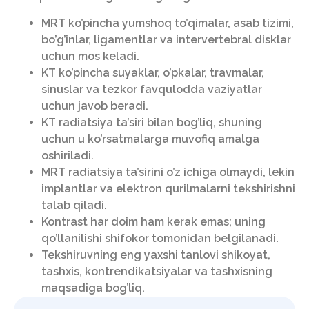
MRT ko’pincha yumshoq to’qimalar, asab tizimi,
bo’g’inlar, ligamentlar va intervertebral disklar
uchun mos keladi.
KT ko’pincha suyaklar, o’pkalar, travmalar,
sinuslar va tezkor favqulodda vaziyatlar
uchun javob beradi.
KT radiatsiya ta’siri bilan bog’liq, shuning
uchun u ko’rsatmalarga muvofiq amalga
oshiriladi.
MRT radiatsiya ta’sirini o’z ichiga olmaydi, lekin
implantlar va elektron qurilmalarni tekshirishni
talab qiladi.
Kontrast har doim ham kerak emas; uning
qo’llanilishi shifokor tomonidan belgilanadi.
Tekshiruvning eng yaxshi tanlovi shikoyat,
tashxis, kontrendikatsiyalar va tashxisning
maqsadiga bog’liq.