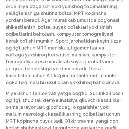
orqa miya o’zgarishi yoki yumshoq to’qimalarning
yallig’lanishiga shubha bo’lsa, MRT ko’pincha
yordam beradi. Agar murakkab umurtqa pog’onasi
shikastlanishi bo’lsa, suyak bo’laklari yoki sinish
oqibatlarini baholash, kompyuter tomografiyasi
kerak bo’lishi mumkin. Sport jarohatidan keyin tizza
og’rig’i uchun MRT meniskus, ligamentlar va
xaftaga yaxshiroq ko’rsatishi mumkin, kompyuter
tomografiyasi esa murakkab suyak jarohatlarini
aniqroq baholashga yordam beradi. O’pka
kasalliklari uchun KT ko’pincha tanlanadi, chunki
o’pka to’qimasi bu usul bilan yaxshiroq baholanadi.
Miya uchun tanlov vaziyatga bog’liq. Surunkali bosh
og’rig’i, shubhali demyelinatsiya qiluvchi kasalliklar,
o’sma jarayonlari, gipofizdagi o’zgarishlar yoki
ma’lum nevrologik kasalliklarning oqibatlari uchun
MRT ko’pincha buyuriladi. O’tkir travma, yangi qon
ketish shubhasi yoki favqulodda vaziyatda xavfli