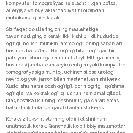
kompyuter tomografiyasi rejalashtirilgan bo’lsa,
allergiya va buyraklar faoliyatini oldindan
muhokama qilish kerak.
Siz faqat do’stlaringizning maslahatiga
tayanmasligingiz kerak. Ikki kishi bir xil hududda
og’riqli bo’lishi mumkin, ammo og’riqning sabablari
boshqacha bo’ladi. Bel og’rig’i bilan og’rigan bir
patsiyent churraga shubha tufayli MRTga muhtoj,
boshqasi jarohatdan keyin rentgen yoki kompyuter
tomografiyasiga muhtoj, uchinchisi esa urolog,
nevrolog yoki jarroh bilan maslahatlashishi kerak.
Xuddi shu narsa bosh og’rig’i, qorin og’rig’i, qo’shma
og’riqlar va ko’krak og’rig’i uchun ham amal qiladi.
Diagnostika usulning mashhurligiga qarab emas,
balki klinik holatga qarab tanlanishi kerak.
Keraksiz tekshiruvlarning oldini olishni ham
unutmaslik kerak. Qanchalik ko’p tibbiy ma’lumotlar