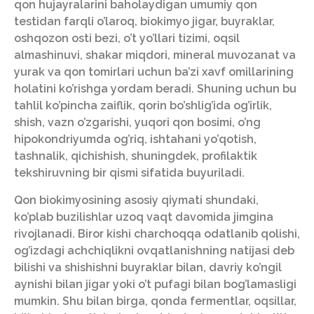
qon hujayralarini baholaydigan umumiy qon
testidan farqli o’laroq, biokimyo jigar, buyraklar,
oshqozon osti bezi, o’t yo’llari tizimi, oqsil
almashinuvi, shakar miqdori, mineral muvozanat va
yurak va qon tomirlari uchun ba’zi xavf omillarining
holatini ko’rishga yordam beradi. Shuning uchun bu
tahlil ko’pincha zaiflik, qorin bo’shlig’ida og’irlik,
shish, vazn o’zgarishi, yuqori qon bosimi, o’ng
hipokondriyumda og’riq, ishtahani yo’qotish,
tashnalik, qichishish, shuningdek, profilaktik
tekshiruvning bir qismi sifatida buyuriladi.
Qon biokimyosining asosiy qiymati shundaki,
ko’plab buzilishlar uzoq vaqt davomida jimgina
rivojlanadi. Biror kishi charchoqqa odatlanib qolishi,
og’izdagi achchiqlikni ovqatlanishning natijasi deb
bilishi va shishishni buyraklar bilan, davriy ko’ngil
aynishi bilan jigar yoki o’t pufagi bilan bog’lamasligi
mumkin. Shu bilan birga, qonda fermentlar, oqsillar,