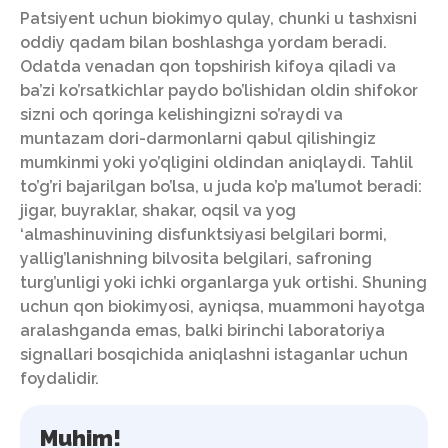
Patsiyent uchun biokimyo qulay, chunki u tashxisni
oddiy qadam bilan boshlashga yordam beradi.
Odatda venadan qon topshirish kifoya qiladi va
ba’zi ko’rsatkichlar paydo bo’lishidan oldin shifokor
sizni och qoringa kelishingizni so’raydi va
muntazam dori-darmonlarni qabul qilishingiz
mumkinmi yoki yo’qligini oldindan aniqlaydi. Tahlil
to’g’ri bajarilgan bo’lsa, u juda ko’p ma’lumot beradi:
jigar, buyraklar, shakar, oqsil va yog
‘almashinuvining disfunktsiyasi belgilari bormi,
yallig’lanishning bilvosita belgilari, safroning
turg’unligi yoki ichki organlarga yuk ortishi. Shuning
uchun qon biokimyosi, ayniqsa, muammoni hayotga
aralashganda emas, balki birinchi laboratoriya
signallari bosqichida aniqlashni istaganlar uchun
foydalidir.
Muhim!