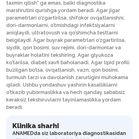
taxmin qilish” ga emas, balki diagnostika
marshrutini qurishga yordam beradi. Agar jigar
parametrlari o’zgartirilsa, shifokor ovqatlanishni,
dori-darmonlarni, o’tmishdagi infektsiyalarni
aniqlaydi, ultratovush va qo’shimcha testlarni
belgilaydi. Agar buyrak parametrlari o’zgartirilsa,
siydik, qon bosimi, suv rejimi, dori-darmonlar va
buyraklar holatini tekshiring. Agar glyukoza
ko’tarilsa, diabet xavfi baholanadi. Agar lipid profili
buzilgan bo’lsa, ovqatlanish, vazn, qon bosimi,
turmush tarzi va davolanish zarurligini muhokama
qiladi. Ushbu yondashuv yashirin kasalliklarni
o’tkazib yubormaslikka va hech qanday sababsiz
keraksiz tekshiruvlarni tayinlamaslikka yordam
beradi.
Klinika sharhi
ANAMEDda siz laboratoriya diagnostikasidan