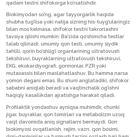
qadam testni shifokorga ko’rsatishdir.
Biokimyodan so’ng, agar tayyorgarlik haqida
shubha tug’ilsa yoki natija sizning his-tuyg’ularingiz
bilan mos kelmasa, shifokor testni takrorlashni
tavsiya qilishi mumkin. Ba’zida qo’shimcha testlar
talab qilinadi: umumiy qon testi, umumiy siydik
tahlili, qorin bo’shlig’i organlarining ultratovush
tekshiruvi, buyraklarning ultratovush tekshiruvi,
EKG, ekokardiyografi, gormonlar, PZR yoki
mutaxassis bilan maslahatlashuv. Bu hamma narsa
yomon degani emas. Bu shuni anglatadiki, shifokor
sababni aniqlab beradi va vaqtinchalik og’ishni
haqiqiy kasallikdan ajratishga harakat qiladi.
Profilaktik yondashuv ayniqsa muhimdir, chunki
jigar, buyraklar, qon tomirlari va metabolizm uzoq
vaqt davomida aniq signallarni bermaydi. Qon
biokimyosi ovqatlanish, rejim, vazn, qon bosimi,
dori-darmonlar va turmush tarzini sozlash hali ham