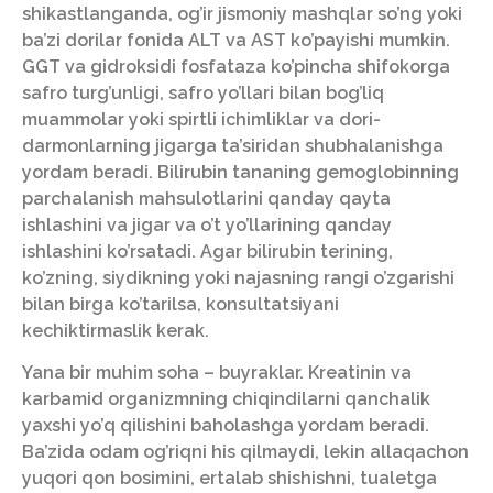
shikastlanganda, og’ir jismoniy mashqlar so’ng yoki
ba’zi dorilar fonida ALT va AST ko’payishi mumkin.
GGT va gidroksidi fosfataza ko’pincha shifokorga
safro turg’unligi, safro yo’llari bilan bog’liq
muammolar yoki spirtli ichimliklar va dori-
darmonlarning jigarga ta’siridan shubhalanishga
yordam beradi. Bilirubin tananing gemoglobinning
parchalanish mahsulotlarini qanday qayta
ishlashini va jigar va o’t yo’llarining qanday
ishlashini ko’rsatadi. Agar bilirubin terining,
ko’zning, siydikning yoki najasning rangi o’zgarishi
bilan birga ko’tarilsa, konsultatsiyani
kechiktirmaslik kerak.
Yana bir muhim soha – buyraklar. Kreatinin va
karbamid organizmning chiqindilarni qanchalik
yaxshi yo’q qilishini baholashga yordam beradi.
Ba’zida odam og’riqni his qilmaydi, lekin allaqachon
yuqori qon bosimini, ertalab shishishni, tualetga