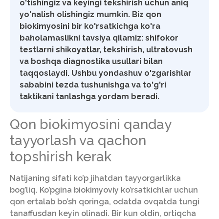
o'tishingiz va keyingi tekshirish uchun aniq
yo'nalish olishingiz mumkin. Biz qon
biokimyosini bir ko'rsatkichga ko'ra
baholamaslikni tavsiya qilamiz: shifokor
testlarni shikoyatlar, tekshirish, ultratovush
va boshqa diagnostika usullari bilan
taqqoslaydi. Ushbu yondashuv o'zgarishlar
sababini tezda tushunishga va to'g'ri
taktikani tanlashga yordam beradi.
Qon biokimyosini qanday
tayyorlash va qachon
topshirish kerak
Natijaning sifati ko’p jihatdan tayyorgarlikka
bog’liq. Ko’pgina biokimyoviy ko’rsatkichlar uchun
qon ertalab bo’sh qoringa, odatda ovqatda tungi
tanaffusdan keyin olinadi. Bir kun oldin, ortiqcha