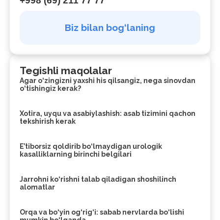
+998 (69) 211 77 77
Biz bilan bog‘laning
Tegishli maqolalar
Agar o‘zingizni yaxshi his qilsangiz, nega sinovdan
o‘tishingiz kerak?
Xotira, uyqu va asabiylashish: asab tizimini qachon
tekshirish kerak
E’tiborsiz qoldirib bo‘lmaydigan urologik
kasalliklarning birinchi belgilari
Jarrohni ko‘rishni talab qiladigan shoshilinch
alomatlar
Orqa va bo‘yin og‘rig‘i: sabab nervlarda bo‘lishi
mumkin bo‘lganda