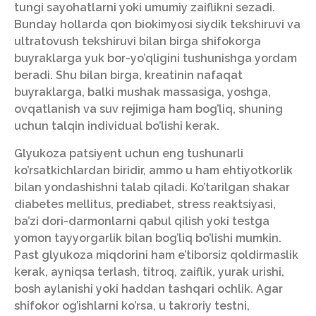
tungi sayohatlarni yoki umumiy zaiflikni sezadi.
Bunday hollarda qon biokimyosi siydik tekshiruvi va
ultratovush tekshiruvi bilan birga shifokorga
buyraklarga yuk bor-yo’qligini tushunishga yordam
beradi. Shu bilan birga, kreatinin nafaqat
buyraklarga, balki mushak massasiga, yoshga,
ovqatlanish va suv rejimiga ham bog’liq, shuning
uchun talqin individual bo’lishi kerak.
Glyukoza patsiyent uchun eng tushunarli
ko’rsatkichlardan biridir, ammo u ham ehtiyotkorlik
bilan yondashishni talab qiladi. Ko’tarilgan shakar
diabetes mellitus, prediabet, stress reaktsiyasi,
ba’zi dori-darmonlarni qabul qilish yoki testga
yomon tayyorgarlik bilan bog’liq bo’lishi mumkin.
Past glyukoza miqdorini ham e’tiborsiz qoldirmaslik
kerak, ayniqsa terlash, titroq, zaiflik, yurak urishi,
bosh aylanishi yoki haddan tashqari ochlik. Agar
shifokor og’ishlarni ko’rsa, u takroriy testni,