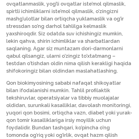
ovqatlanmaslik, yog’li ovqatlar iste’mol qilmaslik,
spirtli ichimliklarni iste’mol qilmaslik, o’zingizni
mashg’ulotlar bilan ortiqcha yuklamaslik va og’ir
stressdan so’ng darhol tahlilga kelmaslik
yaxshiroqdir. Siz odatda suv ichishingiz mumkin,
lekin qahva, shirin ichimliklar va sharbatlardan
saqlaning. Agar siz muntazam dori-darmonlarni
qabul qilsangiz, ularni o’zingiz to’xtatmang –
testdan o’tishdan oldin nima qilish kerakligi haqida
shifokoringiz bilan oldindan maslahatlashing.
Qon biokimyosining sababi nafaqat shikoyatlar
bilan ifodalanishi mumkin. Tahlil profilaktik
tekshiruvlar, operatsiyalar va tibbiy muolajalar
oldidan, surunkali kasalliklar, davolash monitoringi,
yuqori qon bosimi, ortiqcha vazn, diabet yoki yurak-
qon tomir kasalliklariga irsiy moyillik uchun
foydalidir. Bundan tashqari, ko’pincha o’ng
tomonda og’riq yoki og’irlik, ovqat hazm qilish