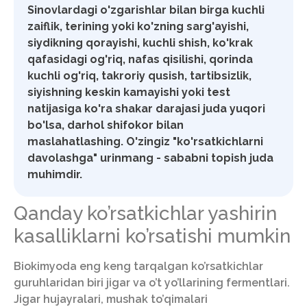
Sinovlardagi o'zgarishlar bilan birga kuchli
zaiflik, terining yoki ko'zning sarg'ayishi,
siydikning qorayishi, kuchli shish, ko'krak
qafasidagi og'riq, nafas qisilishi, qorinda
kuchli og'riq, takroriy qusish, tartibsizlik,
siyishning keskin kamayishi yoki test
natijasiga ko'ra shakar darajasi juda yuqori
bo'lsa, darhol shifokor bilan
maslahatlashing. O'zingiz "ko'rsatkichlarni
davolashga" urinmang - sababni topish juda
muhimdir.
Qanday ko’rsatkichlar yashirin
kasalliklarni ko’rsatishi mumkin
Biokimyoda eng keng tarqalgan ko’rsatkichlar
guruhlaridan biri jigar va o’t yo’llarining fermentlari.
Jigar hujayralari, mushak to’qimalari