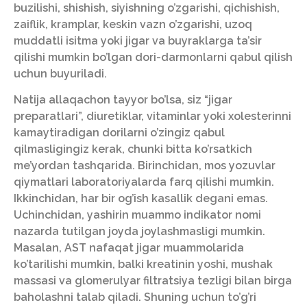
buzilishi, shishish, siyishning o’zgarishi, qichishish,
zaiflik, kramplar, keskin vazn o’zgarishi, uzoq
muddatli isitma yoki jigar va buyraklarga ta’sir
qilishi mumkin bo’lgan dori-darmonlarni qabul qilish
uchun buyuriladi.
Natija allaqachon tayyor bo’lsa, siz “jigar
preparatlari”, diuretiklar, vitaminlar yoki xolesterinni
kamaytiradigan dorilarni o’zingiz qabul
qilmasligingiz kerak, chunki bitta ko’rsatkich
me’yordan tashqarida. Birinchidan, mos yozuvlar
qiymatlari laboratoriyalarda farq qilishi mumkin.
Ikkinchidan, har bir og’ish kasallik degani emas.
Uchinchidan, yashirin muammo indikator nomi
nazarda tutilgan joyda joylashmasligi mumkin.
Masalan, AST nafaqat jigar muammolarida
ko’tarilishi mumkin, balki kreatinin yoshi, mushak
massasi va glomerulyar filtratsiya tezligi bilan birga
baholashni talab qiladi. Shuning uchun to’g’ri