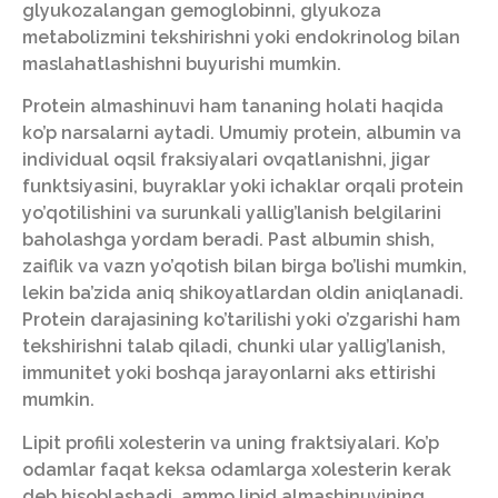
glyukozalangan gemoglobinni, glyukoza
metabolizmini tekshirishni yoki endokrinolog bilan
maslahatlashishni buyurishi mumkin.
Protein almashinuvi ham tananing holati haqida
ko’p narsalarni aytadi. Umumiy protein, albumin va
individual oqsil fraksiyalari ovqatlanishni, jigar
funktsiyasini, buyraklar yoki ichaklar orqali protein
yo’qotilishini va surunkali yallig’lanish belgilarini
baholashga yordam beradi. Past albumin shish,
zaiflik va vazn yo’qotish bilan birga bo’lishi mumkin,
lekin ba’zida aniq shikoyatlardan oldin aniqlanadi.
Protein darajasining ko’tarilishi yoki o’zgarishi ham
tekshirishni talab qiladi, chunki ular yallig’lanish,
immunitet yoki boshqa jarayonlarni aks ettirishi
mumkin.
Lipit profili xolesterin va uning fraktsiyalari. Ko’p
odamlar faqat keksa odamlarga xolesterin kerak
deb hisoblashadi, ammo lipid almashinuvining