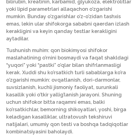
bilirubin, kreatinin, karbamid, glyukoza, elektrolitlar
yoki lipid parametrlari allaqachon o’zgarishi
mumkin. Bunday o’zgarishlar o’z-o’zidan tashxis
emas, lekin ular shifokorga sababni qaerdan izlash
kerakligini va keyin qanday testlar kerakligini
aytadilar.
Tushunish muhim: qon biokimyosi shifokor
maslahatining o’rnini bosmaydi va faqat shakldagi
“yuqori” yoki “pastki” o’qlar bilan shifrlanmasligi
kerak. Xuddi shu ko’rsatkich turli sabablarga ko’ra
o’zgarishi mumkin: ovqatlanish, dori-darmonlar,
suvsizlanish, kuchli jismoniy faoliyat, surunkali
kasallik yoki o’tkir yallig’lanish jarayoni. Shuning
uchun shifokor bitta raqamni emas, balki
ko’rsatkichlar, bemorning shikoyatlari, yoshi, birga
keladigan kasalliklar, ultratovush tekshiruvi
natijalari, umumiy qon testi va boshqa tadqiqotlar
kombinatsiyasini baholaydi.