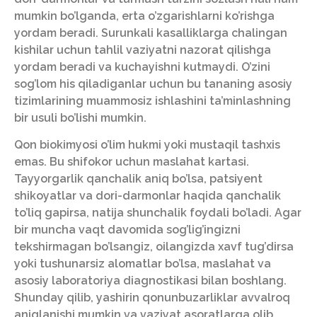
mumkin bo’lganda, erta o’zgarishlarni ko’rishga
yordam beradi. Surunkali kasalliklarga chalingan
kishilar uchun tahlil vaziyatni nazorat qilishga
yordam beradi va kuchayishni kutmaydi. O’zini
sog’lom his qiladiganlar uchun bu tananing asosiy
tizimlarining muammosiz ishlashini ta’minlashning
bir usuli bo’lishi mumkin.
Qon biokimyosi o’lim hukmi yoki mustaqil tashxis
emas. Bu shifokor uchun maslahat kartasi.
Tayyorgarlik qanchalik aniq bo’lsa, patsiyent
shikoyatlar va dori-darmonlar haqida qanchalik
to’liq gapirsa, natija shunchalik foydali bo’ladi. Agar
bir muncha vaqt davomida sog’lig’ingizni
tekshirmagan bo’lsangiz, oilangizda xavf tug’dirsa
yoki tushunarsiz alomatlar bo’lsa, maslahat va
asosiy laboratoriya diagnostikasi bilan boshlang.
Shunday qilib, yashirin qonunbuzarliklar avvalroq
aniqlanishi mumkin va vaziyat asoratlarga olib