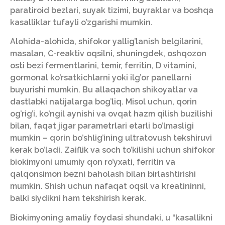
paratiroid bezlari, suyak tizimi, buyraklar va boshqa
kasalliklar tufayli o’zgarishi mumkin.
Alohida-alohida, shifokor yallig’lanish belgilarini,
masalan, C-reaktiv oqsilni, shuningdek, oshqozon
osti bezi fermentlarini, temir, ferritin, D vitamini,
gormonal ko’rsatkichlarni yoki ilg’or panellarni
buyurishi mumkin. Bu allaqachon shikoyatlar va
dastlabki natijalarga bog’liq. Misol uchun, qorin
og’rig’i, ko’ngil aynishi va ovqat hazm qilish buzilishi
bilan, faqat jigar parametrlari etarli bo’lmasligi
mumkin – qorin bo’shlig’ining ultratovush tekshiruvi
kerak bo’ladi. Zaiflik va soch to’kilishi uchun shifokor
biokimyoni umumiy qon ro’yxati, ferritin va
qalqonsimon bezni baholash bilan birlashtirishi
mumkin. Shish uchun nafaqat oqsil va kreatininni,
balki siydikni ham tekshirish kerak.
Biokimyoning amaliy foydasi shundaki, u “kasallikni