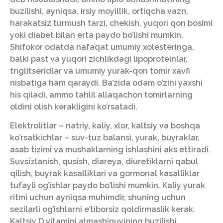
buzilishi, ayniqsa, irsiy moyillik, ortiqcha vazn,
harakatsiz turmush tarzi, chekish, yuqori qon bosimi
yoki diabet bilan erta paydo bo’lishi mumkin.
Shifokor odatda nafaqat umumiy xolesteringa,
balki past va yuqori zichlikdagi lipoproteinlar,
triglitseridlar va umumiy yurak-qon tomir xavfi
nisbatiga ham qaraydi. Ba’zida odam o’zini yaxshi
his qiladi, ammo tahlil allaqachon tomirlarning
oldini olish kerakligini ko’rsatadi.
Elektrolitlar – natriy, kaliy, xlor, kaltsiy va boshqa
ko’rsatkichlar – suv-tuz balansi, yurak, buyraklar,
asab tizimi va mushaklarning ishlashini aks ettiradi.
Suvsizlanish, qusish, diareya, diuretiklarni qabul
qilish, buyrak kasalliklari va gormonal kasalliklar
tufayli og’ishlar paydo bo’lishi mumkin. Kaliy yurak
ritmi uchun ayniqsa muhimdir, shuning uchun
sezilarli og’ishlarni e’tiborsiz qoldirmaslik kerak.
Kaltsiy D vitamini almashinuvining buzilishi,