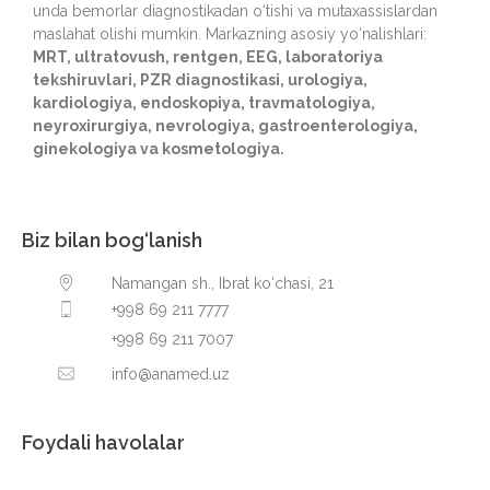
unda bemorlar diagnostikadan o‘tishi va mutaxassislardan
maslahat olishi mumkin. Markazning asosiy yo‘nalishlari:
MRT, ultratovush, rentgen, EEG, laboratoriya
tekshiruvlari, PZR diagnostikasi, urologiya,
kardiologiya, endoskopiya, travmatologiya,
neyroxirurgiya, nevrologiya, gastroenterologiya,
ginekologiya va kosmetologiya.
Biz bilan bog‘lanish
Namangan sh., Ibrat ko‘chasi, 21
+998 69 211 7777
+998 69 211 7007
info@anamed.uz
Foydali havolalar