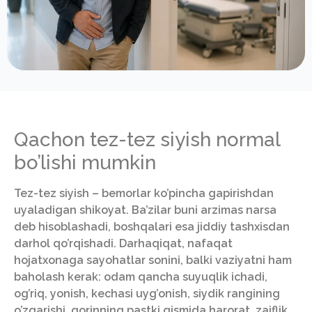
Qachon tez-tez siyish normal
bo’lishi mumkin
Tez-tez siyish – bemorlar ko’pincha gapirishdan
uyaladigan shikoyat. Ba’zilar buni arzimas narsa
deb hisoblashadi, boshqalari esa jiddiy tashxisdan
darhol qo’rqishadi. Darhaqiqat, nafaqat
hojatxonaga sayohatlar sonini, balki vaziyatni ham
baholash kerak: odam qancha suyuqlik ichadi,
og’riq, yonish, kechasi uyg’onish, siydik rangining
o’zgarishi, qorinning pastki qismida harorat, zaiflik