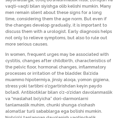
vaqti-vaqti bilan siyishga olib kelishi mumkin. Many
men remain silent about these signs for a long
time, considering them the age norm. But even if
the changes develop gradually, it is important to
discuss them with a urologist. Early diagnosis helps
not only to relieve symptoms, but also to rule out
more serious causes.
In women, frequent urges may be associated with
cystitis, changes after childbirth, characteristics of
the pelvic floor, hormonal changes, inflammatory
processes or irritation of the bladder. Ba’zida
muammo hipotermiya, jinsiy aloqa, yomon gigiena,
stress yoki tartibni o’zgartirishdan keyin paydo
bo’ladi. Antibiotiklar bilan o’z-o’zidan davolanmaslik
va “maslahat bo’yicha” dori-darmonlarni
tanlamaslik muhim, chunki shunga o’xshash
alomatlar turli sabablarga ega bo’lishi mumkin.
Noto’g’ri tanlangan davolanish vaqtinchalik