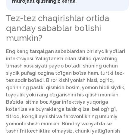
murojaat qilishingiz kerak.
Tez-tez chaqirishlar ortida
qanday sabablar bo’lishi
mumkin?
Eng keng tarqalgan sabablardan biri siydik yo’llari
infektsiyasi. Yallig’lanish bilan shilliq qavatning
tirnash xususiyati paydo bo’ladi, shuning uchun
siydik pufagi ozgina to’lgan bo’lsa ham, turtki tez-
tez sodir bo’ladi. Biror kishi yonish hissi, og’riq,
qorinning pastki qismida bosim, yomon hidli siydik,
loyqalik yoki rang o’zgarishini his qilishi mumkin.
Ba’zida isitma bor. Agar infektsiya yuqoriga
ko’tarilsa va buyraklarga ta’sir qilsa, bel og’rig’i,
titroq, ko’ngil aynishi va farovonlikning umumiy
yomonlashishi mumkin. Bunday vaziyatda siz
tashrifni kechiktira olmaysiz, chunki yallig’lanish