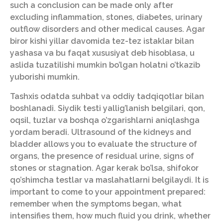
such a conclusion can be made only after
excluding inflammation, stones, diabetes, urinary
outflow disorders and other medical causes. Agar
biror kishi yillar davomida tez-tez istaklar bilan
yashasa va bu faqat xususiyat deb hisoblasa, u
aslida tuzatilishi mumkin bo’lgan holatni o’tkazib
yuborishi mumkin.
Tashxis odatda suhbat va oddiy tadqiqotlar bilan
boshlanadi. Siydik testi yallig’lanish belgilari, qon,
oqsil, tuzlar va boshqa o’zgarishlarni aniqlashga
yordam beradi. Ultrasound of the kidneys and
bladder allows you to evaluate the structure of
organs, the presence of residual urine, signs of
stones or stagnation. Agar kerak bo’lsa, shifokor
qo’shimcha testlar va maslahatlarni belgilaydi. It is
important to come to your appointment prepared:
remember when the symptoms began, what
intensifies them, how much fluid you drink, whether