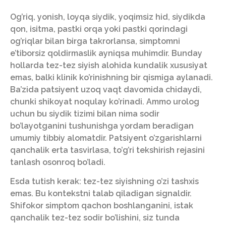
Og’riq, yonish, loyqa siydik, yoqimsiz hid, siydikda
qon, isitma, pastki orqa yoki pastki qorindagi
og’riqlar bilan birga takrorlansa, simptomni
e’tiborsiz qoldirmaslik ayniqsa muhimdir. Bunday
hollarda tez-tez siyish alohida kundalik xususiyat
emas, balki klinik ko’rinishning bir qismiga aylanadi.
Ba’zida patsiyent uzoq vaqt davomida chidaydi,
chunki shikoyat noqulay ko’rinadi. Ammo urolog
uchun bu siydik tizimi bilan nima sodir
bo’layotganini tushunishga yordam beradigan
umumiy tibbiy alomatdir. Patsiyent o’zgarishlarni
qanchalik erta tasvirlasa, to’g’ri tekshirish rejasini
tanlash osonroq bo’ladi.
Esda tutish kerak: tez-tez siyishning o’zi tashxis
emas. Bu kontekstni talab qiladigan signaldir.
Shifokor simptom qachon boshlanganini, istak
qanchalik tez-tez sodir bo’lishini, siz tunda