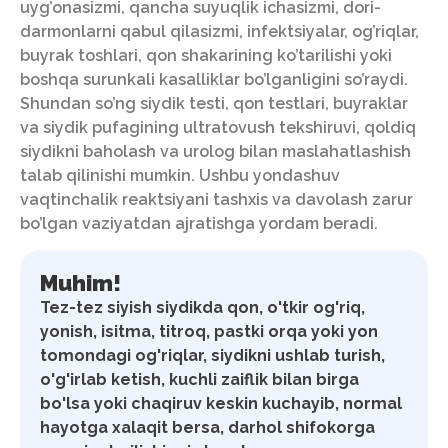
uyg’onasizmi, qancha suyuqlik ichasizmi, dori-
darmonlarni qabul qilasizmi, infektsiyalar, og’riqlar,
buyrak toshlari, qon shakarining ko’tarilishi yoki
boshqa surunkali kasalliklar bo’lganligini so’raydi.
Shundan so’ng siydik testi, qon testlari, buyraklar
va siydik pufagining ultratovush tekshiruvi, qoldiq
siydikni baholash va urolog bilan maslahatlashish
talab qilinishi mumkin. Ushbu yondashuv
vaqtinchalik reaktsiyani tashxis va davolash zarur
bo’lgan vaziyatdan ajratishga yordam beradi.
Muhim!
Tez-tez siyish siydikda qon, o'tkir og'riq,
yonish, isitma, titroq, pastki orqa yoki yon
tomondagi og'riqlar, siydikni ushlab turish,
o'g'irlab ketish, kuchli zaiflik bilan birga
bo'lsa yoki chaqiruv keskin kuchayib, normal
hayotga xalaqit bersa, darhol shifokorga