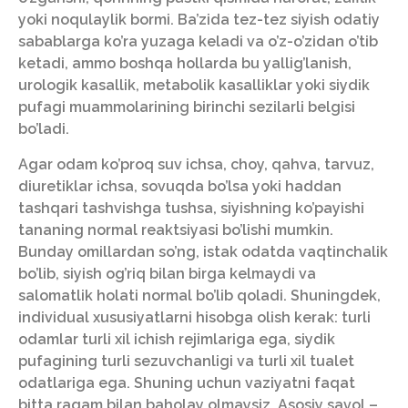
yoki noqulaylik bormi. Ba’zida tez-tez siyish odatiy
sabablarga ko’ra yuzaga keladi va o’z-o’zidan o’tib
ketadi, ammo boshqa hollarda bu yallig’lanish,
urologik kasallik, metabolik kasalliklar yoki siydik
pufagi muammolarining birinchi sezilarli belgisi
bo’ladi.
Agar odam ko’proq suv ichsa, choy, qahva, tarvuz,
diuretiklar ichsa, sovuqda bo’lsa yoki haddan
tashqari tashvishga tushsa, siyishning ko’payishi
tananing normal reaktsiyasi bo’lishi mumkin.
Bunday omillardan so’ng, istak odatda vaqtinchalik
bo’lib, siyish og’riq bilan birga kelmaydi va
salomatlik holati normal bo’lib qoladi. Shuningdek,
individual xususiyatlarni hisobga olish kerak: turli
odamlar turli xil ichish rejimlariga ega, siydik
pufagining turli sezuvchanligi va turli xil tualet
odatlariga ega. Shuning uchun vaziyatni faqat
bitta raqam bilan baholay olmaysiz. Asosiy savol –