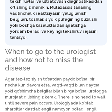
tekshiruvlari va ultratovush diagnostikasidan
o'tishingiz mumkin. Mutaxassis tananing
vaqtinchalik reaktsiyasini yallig'lanish
belgilari, toshlar, siydik pufagining buzilishi
yoki boshqa kasalliklardan ajratishga
yordam beradi va keyingi tekshiruv rejasini
tanlaydi.
When to go to the urologist
and how not to miss the
disease
Agar tez-tez siyish to’satdan paydo bo’lsa, bir
necha kun davom etsa, vaqti-vaqti bilan qaytsa
yoki qo’shimcha belgilar bilan birga bo’lsa, urologga
murojaat qilishingiz kerak. There is no need to wait
until severe pain occurs. Urologiyada ko’plab
sharoitlar dastlab engil namoyon bo’ladi: engil