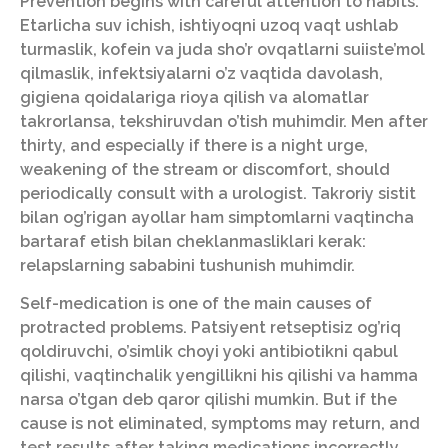
Prevention begins with careful attention to habits.
Etarlicha suv ichish, ishtiyoqni uzoq vaqt ushlab
turmaslik, kofein va juda sho’r ovqatlarni suiiste’mol
qilmaslik, infektsiyalarni o’z vaqtida davolash,
gigiena qoidalariga rioya qilish va alomatlar
takrorlansa, tekshiruvdan o’tish muhimdir. Men after
thirty, and especially if there is a night urge,
weakening of the stream or discomfort, should
periodically consult with a urologist. Takroriy sistit
bilan og’rigan ayollar ham simptomlarni vaqtincha
bartaraf etish bilan cheklanmasliklari kerak:
relapslarning sababini tushunish muhimdir.
Self-medication is one of the main causes of
protracted problems. Patsiyent retseptisiz og’riq
qoldiruvchi, o’simlik choyi yoki antibiotikni qabul
qilishi, vaqtinchalik yengillikni his qilishi va hamma
narsa o’tgan deb qaror qilishi mumkin. But if the
cause is not eliminated, symptoms may return, and
test results after taking medications incorrectly