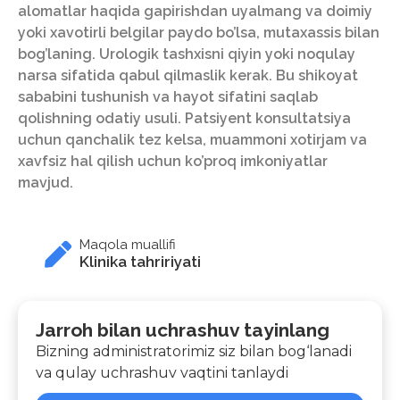
alomatlar haqida gapirishdan uyalmang va doimiy
yoki xavotirli belgilar paydo bo’lsa, mutaxassis bilan
bog’laning. Urologik tashxisni qiyin yoki noqulay
narsa sifatida qabul qilmaslik kerak. Bu shikoyat
sababini tushunish va hayot sifatini saqlab
qolishning odatiy usuli. Patsiyent konsultatsiya
uchun qanchalik tez kelsa, muammoni xotirjam va
xavfsiz hal qilish uchun ko’proq imkoniyatlar
mavjud.
Maqola muallifi
Klinika tahririyati
Jarroh bilan uchrashuv tayinlang
Bizning administratorimiz siz bilan bog‘lanadi
va qulay uchrashuv vaqtini tanlaydi