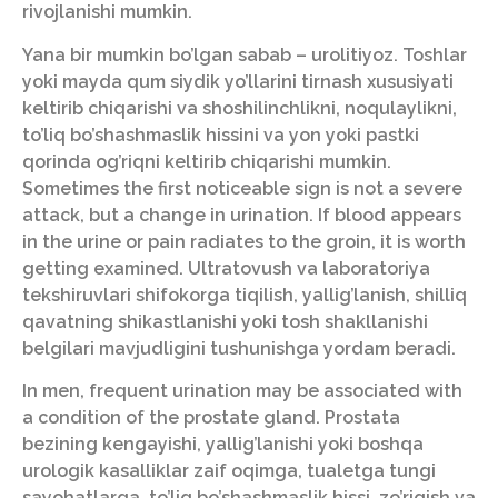
rivojlanishi mumkin.
Yana bir mumkin bo’lgan sabab – urolitiyoz. Toshlar
yoki mayda qum siydik yo’llarini tirnash xususiyati
keltirib chiqarishi va shoshilinchlikni, noqulaylikni,
to’liq bo’shashmaslik hissini va yon yoki pastki
qorinda og’riqni keltirib chiqarishi mumkin.
Sometimes the first noticeable sign is not a severe
attack, but a change in urination. If blood appears
in the urine or pain radiates to the groin, it is worth
getting examined. Ultratovush va laboratoriya
tekshiruvlari shifokorga tiqilish, yallig’lanish, shilliq
qavatning shikastlanishi yoki tosh shakllanishi
belgilari mavjudligini tushunishga yordam beradi.
In men, frequent urination may be associated with
a condition of the prostate gland. Prostata
bezining kengayishi, yallig’lanishi yoki boshqa
urologik kasalliklar zaif oqimga, tualetga tungi
sayohatlarga, to’liq bo’shashmaslik hissi, zo’riqish va