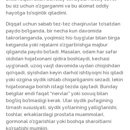
bu siz uchun o’zgarganmi va bu alomat oddiy
hayotga to’sqinlik qiladimi.
Diqqat uchun sabab tez-tez chaqiruvlar to’satdan
paydo bo’lganda, bir necha kun davomida
takrorlanganda, yoqimsiz his-tuyg’ular bilan birga
kelganda yoki rejalarni o’zgartirishga majbur
qilganda paydo bo’ladi. Masalan, odam har safar
oldidan hojatxonani qidira boshlaydi, kechasi
uyg’onadi, uzoq vaqt davomida uydan chiqishdan
qo’rqadi, siyishdan keyin darhol ishtiyoqni his qiladi
yoki ozgina siydik ishlab chiqarilganini sezadi, lekin
hojatxonaga borish istagi tezda qaytadi. Bunday
belgilar endi faqat “nervlar” yoki sovuq bilan
bog’liq bo’lmasligi kerak. Ular siydik pufagining
tirnash xususiyati, siydik yo’llarining yallig’lanishi,
toshlar, erkaklardagi prostata muammolari,
gormonal o’zgarishlar yoki boshqa sharoitlarni
ko’rsatishi mumkin.