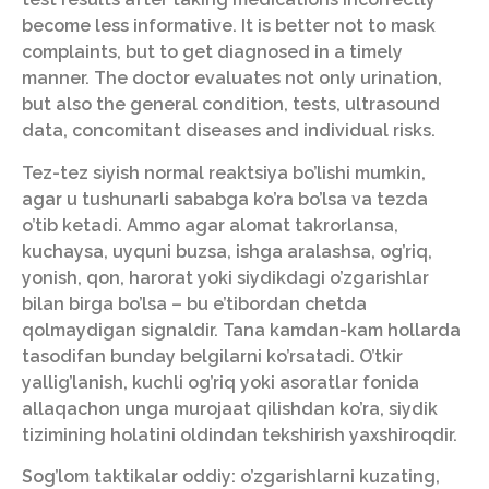
become less informative. It is better not to mask
complaints, but to get diagnosed in a timely
manner. The doctor evaluates not only urination,
but also the general condition, tests, ultrasound
data, concomitant diseases and individual risks.
Tez-tez siyish normal reaktsiya bo’lishi mumkin,
agar u tushunarli sababga ko’ra bo’lsa va tezda
o’tib ketadi. Ammo agar alomat takrorlansa,
kuchaysa, uyquni buzsa, ishga aralashsa, og’riq,
yonish, qon, harorat yoki siydikdagi o’zgarishlar
bilan birga bo’lsa – bu e’tibordan chetda
qolmaydigan signaldir. Tana kamdan-kam hollarda
tasodifan bunday belgilarni ko’rsatadi. O’tkir
yallig’lanish, kuchli og’riq yoki asoratlar fonida
allaqachon unga murojaat qilishdan ko’ra, siydik
tizimining holatini oldindan tekshirish yaxshiroqdir.
Sog’lom taktikalar oddiy: o’zgarishlarni kuzating,