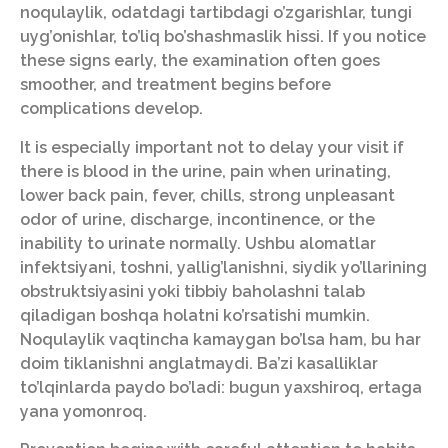
noqulaylik, odatdagi tartibdagi o’zgarishlar, tungi
uyg’onishlar, to’liq bo’shashmaslik hissi. If you notice
these signs early, the examination often goes
smoother, and treatment begins before
complications develop.
It is especially important not to delay your visit if
there is blood in the urine, pain when urinating,
lower back pain, fever, chills, strong unpleasant
odor of urine, discharge, incontinence, or the
inability to urinate normally. Ushbu alomatlar
infektsiyani, toshni, yallig’lanishni, siydik yo’llarining
obstruktsiyasini yoki tibbiy baholashni talab
qiladigan boshqa holatni ko’rsatishi mumkin.
Noqulaylik vaqtincha kamaygan bo’lsa ham, bu har
doim tiklanishni anglatmaydi. Ba’zi kasalliklar
to’lqinlarda paydo bo’ladi: bugun yaxshiroq, ertaga
yana yomonroq.