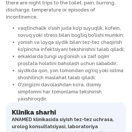
there are night trips to the toilet, pain, burning,
discharge, temperature or episodes of
incontinence.
vaqtinchalik o’sish juda ko’p suyuqlik, kofein,
sovuq yoki stress bilan bog’liq bo’lishi mumkin;
yonish va loyqa siydik bilan tez-tez chaqirish
ko’pincha infektsiyani tekshirishni talab qiladi;
erkaklarda tungi uyg’onish va zaif oqim
prostata holatini baholash uchun sababdir;
siydikda qon, yon tomondan og’riq yoki isitma
shoshilinch maslahat talab qiladi;
O’zingizni davolashdan ko’ra, doimiy
simptomni har tomonlama tekshirish
yaxshiroqdir.
Klinika sharhi
ANAMED klinikasida siyish tez-tez uchrasa,
urolog konsultatsiyasi, laboratoriya