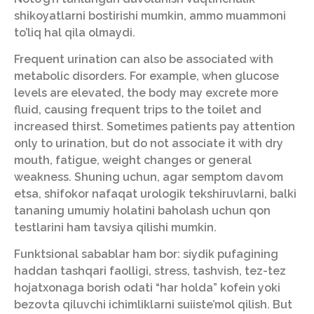
shikoyatlarni bostirishi mumkin, ammo muammoni
to’liq hal qila olmaydi.
Frequent urination can also be associated with
metabolic disorders. For example, when glucose
levels are elevated, the body may excrete more
fluid, causing frequent trips to the toilet and
increased thirst. Sometimes patients pay attention
only to urination, but do not associate it with dry
mouth, fatigue, weight changes or general
weakness. Shuning uchun, agar semptom davom
etsa, shifokor nafaqat urologik tekshiruvlarni, balki
tananing umumiy holatini baholash uchun qon
testlarini ham tavsiya qilishi mumkin.
Funktsional sabablar ham bor: siydik pufagining
haddan tashqari faolligi, stress, tashvish, tez-tez
hojatxonaga borish odati “har holda” kofein yoki
bezovta qiluvchi ichimliklarni suiiste’mol qilish. But