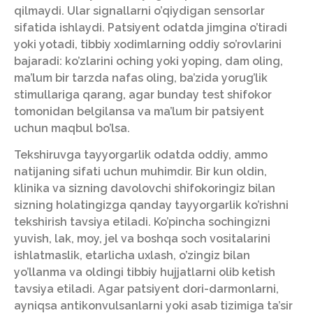
qilmaydi. Ular signallarni o’qiydigan sensorlar
sifatida ishlaydi. Patsiyent odatda jimgina o’tiradi
yoki yotadi, tibbiy xodimlarning oddiy so’rovlarini
bajaradi: ko’zlarini oching yoki yoping, dam oling,
ma’lum bir tarzda nafas oling, ba’zida yorug’lik
stimullariga qarang, agar bunday test shifokor
tomonidan belgilansa va ma’lum bir patsiyent
uchun maqbul bo’lsa.
Tekshiruvga tayyorgarlik odatda oddiy, ammo
natijaning sifati uchun muhimdir. Bir kun oldin,
klinika va sizning davolovchi shifokoringiz bilan
sizning holatingizga qanday tayyorgarlik ko’rishni
tekshirish tavsiya etiladi. Ko’pincha sochingizni
yuvish, lak, moy, jel va boshqa soch vositalarini
ishlatmaslik, etarlicha uxlash, o’zingiz bilan
yo’llanma va oldingi tibbiy hujjatlarni olib ketish
tavsiya etiladi. Agar patsiyent dori-darmonlarni,
ayniqsa antikonvulsanlarni yoki asab tizimiga ta’sir