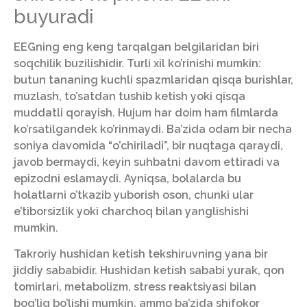
buyuradi
EEGning eng keng tarqalgan belgilaridan biri
soqchilik buzilishidir. Turli xil ko’rinishi mumkin:
butun tananing kuchli spazmlaridan qisqa burishlar,
muzlash, to’satdan tushib ketish yoki qisqa
muddatli qorayish. Hujum har doim ham filmlarda
ko’rsatilgandek ko’rinmaydi. Ba’zida odam bir necha
soniya davomida “o’chiriladi”, bir nuqtaga qaraydi,
javob bermaydi, keyin suhbatni davom ettiradi va
epizodni eslamaydi. Ayniqsa, bolalarda bu
holatlarni o’tkazib yuborish oson, chunki ular
e’tiborsizlik yoki charchoq bilan yanglishishi
mumkin.
Takroriy hushidan ketish tekshiruvning yana bir
jiddiy sababidir. Hushidan ketish sababi yurak, qon
tomirlari, metabolizm, stress reaktsiyasi bilan
bog’liq bo’lishi mumkin, ammo ba’zida shifokor