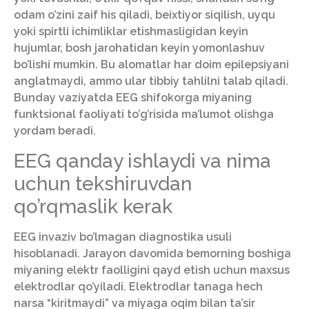
odam o’zini zaif his qiladi, beixtiyor siqilish, uyqu
yoki spirtli ichimliklar etishmasligidan keyin
hujumlar, bosh jarohatidan keyin yomonlashuv
bo’lishi mumkin. Bu alomatlar har doim epilepsiyani
anglatmaydi, ammo ular tibbiy tahlilni talab qiladi.
Bunday vaziyatda EEG shifokorga miyaning
funktsional faoliyati to’g’risida ma’lumot olishga
yordam beradi.
EEG qanday ishlaydi va nima
uchun tekshiruvdan
qo’rqmaslik kerak
EEG invaziv bo’lmagan diagnostika usuli
hisoblanadi. Jarayon davomida bemorning boshiga
miyaning elektr faolligini qayd etish uchun maxsus
elektrodlar qo’yiladi. Elektrodlar tanaga hech
narsa “kiritmaydi” va miyaga oqim bilan ta’sir