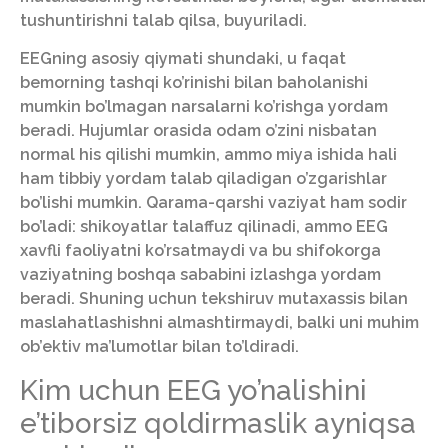
tushuntirishni talab qilsa, buyuriladi.
EEGning asosiy qiymati shundaki, u faqat
bemorning tashqi ko’rinishi bilan baholanishi
mumkin bo’lmagan narsalarni ko’rishga yordam
beradi. Hujumlar orasida odam o’zini nisbatan
normal his qilishi mumkin, ammo miya ishida hali
ham tibbiy yordam talab qiladigan o’zgarishlar
bo’lishi mumkin. Qarama-qarshi vaziyat ham sodir
bo’ladi: shikoyatlar talaffuz qilinadi, ammo EEG
xavfli faoliyatni ko’rsatmaydi va bu shifokorga
vaziyatning boshqa sababini izlashga yordam
beradi. Shuning uchun tekshiruv mutaxassis bilan
maslahatlashishni almashtirmaydi, balki uni muhim
ob’ektiv ma’lumotlar bilan to’ldiradi.
Kim uchun EEG yo’nalishini
e’tiborsiz qoldirmaslik ayniqsa