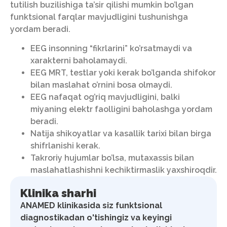
tutilish buzilishiga ta’sir qilishi mumkin bo’lgan
funktsional farqlar mavjudligini tushunishga
yordam beradi.
EEG insonning “fikrlarini” ko’rsatmaydi va
xarakterni baholamaydi.
EEG MRT, testlar yoki kerak bo’lganda shifokor
bilan maslahat o’rnini bosa olmaydi.
EEG nafaqat og’riq mavjudligini, balki
miyaning elektr faolligini baholashga yordam
beradi.
Natija shikoyatlar va kasallik tarixi bilan birga
shifrlanishi kerak.
Takroriy hujumlar bo’lsa, mutaxassis bilan
maslahatlashishni kechiktirmaslik yaxshiroqdir.
Klinika sharhi
ANAMED klinikasida siz funktsional
diagnostikadan o'tishingiz va keyingi