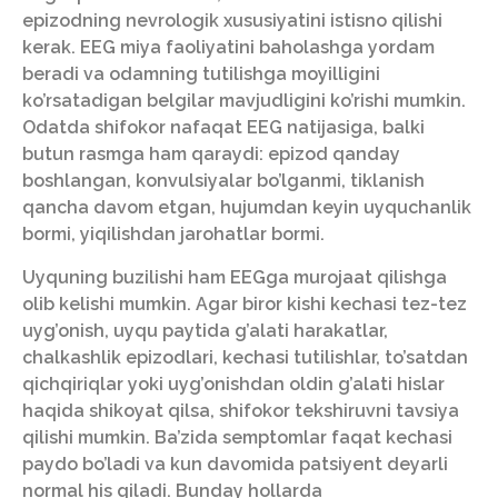
epizodning nevrologik xususiyatini istisno qilishi
kerak. EEG miya faoliyatini baholashga yordam
beradi va odamning tutilishga moyilligini
ko’rsatadigan belgilar mavjudligini ko’rishi mumkin.
Odatda shifokor nafaqat EEG natijasiga, balki
butun rasmga ham qaraydi: epizod qanday
boshlangan, konvulsiyalar bo’lganmi, tiklanish
qancha davom etgan, hujumdan keyin uyquchanlik
bormi, yiqilishdan jarohatlar bormi.
Uyquning buzilishi ham EEGga murojaat qilishga
olib kelishi mumkin. Agar biror kishi kechasi tez-tez
uyg’onish, uyqu paytida g’alati harakatlar,
chalkashlik epizodlari, kechasi tutilishlar, to’satdan
qichqiriqlar yoki uyg’onishdan oldin g’alati hislar
haqida shikoyat qilsa, shifokor tekshiruvni tavsiya
qilishi mumkin. Ba’zida semptomlar faqat kechasi
paydo bo’ladi va kun davomida patsiyent deyarli
normal his qiladi. Bunday hollarda