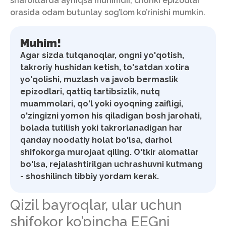
sharoitlarda ayniqsa muhimdir, chunki epizodlar
orasida odam butunlay sog’lom ko’rinishi mumkin.
Muhim!
Agar sizda tutqanoqlar, ongni yo'qotish,
takroriy hushidan ketish, to'satdan xotira
yo'qolishi, muzlash va javob bermaslik
epizodlari, qattiq tartibsizlik, nutq
muammolari, qo'l yoki oyoqning zaifligi,
o'zingizni yomon his qiladigan bosh jarohati,
bolada tutilish yoki takrorlanadigan har
qanday noodatiy holat bo'lsa, darhol
shifokorga murojaat qiling. O'tkir alomatlar
bo'lsa, rejalashtirilgan uchrashuvni kutmang
- shoshilinch tibbiy yordam kerak.
Qizil bayroqlar, ular uchun
shifokor ko’pincha EEGni