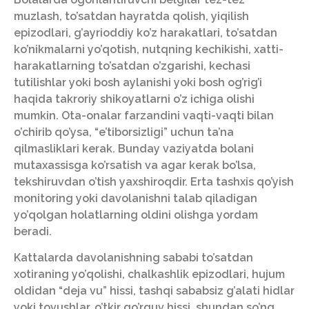
muzlash, to’satdan hayratda qolish, yiqilish
epizodlari, g’ayrioddiy ko’z harakatlari, to’satdan
ko’nikmalarni yo’qotish, nutqning kechikishi, xatti-
harakatlarning to’satdan o’zgarishi, kechasi
tutilishlar yoki bosh aylanishi yoki bosh og’rig’i
haqida takroriy shikoyatlarni o’z ichiga olishi
mumkin. Ota-onalar farzandini vaqti-vaqti bilan
o’chirib qo’ysa, “e’tiborsizligi” uchun ta’na
qilmasliklari kerak. Bunday vaziyatda bolani
mutaxassisga ko’rsatish va agar kerak bo’lsa,
tekshiruvdan o’tish yaxshiroqdir. Erta tashxis qo’yish
monitoring yoki davolanishni talab qiladigan
yo’qolgan holatlarning oldini olishga yordam
beradi.
Kattalarda davolanishning sababi to’satdan
xotiraning yo’qolishi, chalkashlik epizodlari, hujum
oldidan “deja vu” hissi, tashqi sababsiz g’alati hidlar
yoki tovushlar, o’tkir qo’rquv hissi, shundan so’ng