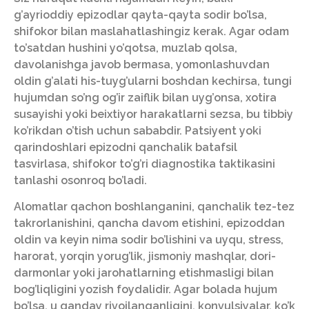
g’ayrioddiy epizodlar qayta-qayta sodir bo’lsa,
shifokor bilan maslahatlashingiz kerak. Agar odam
to’satdan hushini yo’qotsa, muzlab qolsa,
davolanishga javob bermasa, yomonlashuvdan
oldin g’alati his-tuyg’ularni boshdan kechirsa, tungi
hujumdan so’ng og’ir zaiflik bilan uyg’onsa, xotira
susayishi yoki beixtiyor harakatlarni sezsa, bu tibbiy
ko’rikdan o’tish uchun sababdir. Patsiyent yoki
qarindoshlari epizodni qanchalik batafsil
tasvirlasa, shifokor to’g’ri diagnostika taktikasini
tanlashi osonroq bo’ladi.
Alomatlar qachon boshlanganini, qanchalik tez-tez
takrorlanishini, qancha davom etishini, epizoddan
oldin va keyin nima sodir bo’lishini va uyqu, stress,
harorat, yorqin yorug’lik, jismoniy mashqlar, dori-
darmonlar yoki jarohatlarning etishmasligi bilan
bog’liqligini yozish foydalidir. Agar bolada hujum
bo’lsa, u qanday rivojlanganligini, konvulsiyalar, ko’k