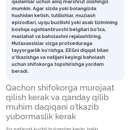
qadamlar uchun aniq marshrut olishingiz
mumkin. Agar sizda yoki bolangizda
hushidan ketish, tutilishlar, muzlash
epizodlari, uyqu buzilishi yoki asab tizimining
boshqa ogohlantiruvchi belgilari bo'lsa,
maslahat va baholashni rejalashtiring.
Mutaxassislar sizga protseduraga
tayyorgarlik ko'rishga, EEGni diqqat bilan
o'tkazishga va natijani keyingi baholash
uchun shifokorga topshirishga yordam
beradi.
Qachon shifokorga murojaat
qilish kerak va qanday qilib
muhim daqiqani o’tkazib
yubormaslik kerak
Siz nafaqat kuchli hujumdan keyin, balki