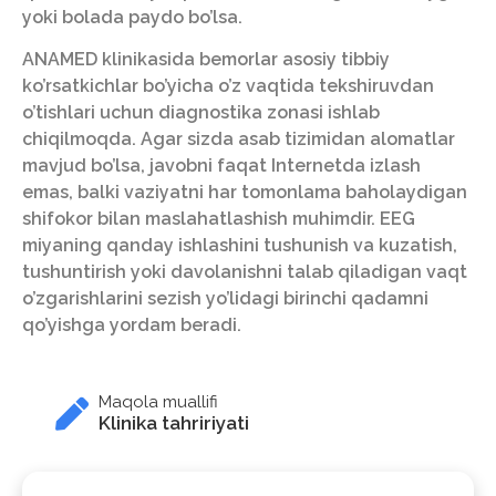
yoki bolada paydo bo’lsa.
ANAMED klinikasida bemorlar asosiy tibbiy
ko’rsatkichlar bo’yicha o’z vaqtida tekshiruvdan
o’tishlari uchun diagnostika zonasi ishlab
chiqilmoqda. Agar sizda asab tizimidan alomatlar
mavjud bo’lsa, javobni faqat Internetda izlash
emas, balki vaziyatni har tomonlama baholaydigan
shifokor bilan maslahatlashish muhimdir. EEG
miyaning qanday ishlashini tushunish va kuzatish,
tushuntirish yoki davolanishni talab qiladigan vaqt
o’zgarishlarini sezish yo’lidagi birinchi qadamni
qo’yishga yordam beradi.
Maqola muallifi
Klinika tahririyati