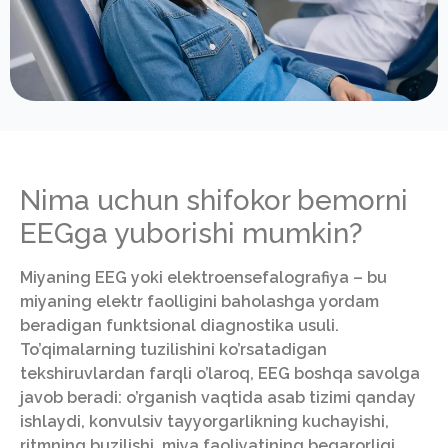
Nima uchun shifokor bemorni
EEGga yuborishi mumkin?
Miyaning EEG yoki elektroensefalografiya – bu
miyaning elektr faolligini baholashga yordam
beradigan funktsional diagnostika usuli.
To’qimalarning tuzilishini ko’rsatadigan
tekshiruvlardan farqli o’laroq, EEG boshqa savolga
javob beradi: o’rganish vaqtida asab tizimi qanday
ishlaydi, konvulsiv tayyorgarlikning kuchayishi,
ritmning buzilishi, miya faoliyatining beqarorligi