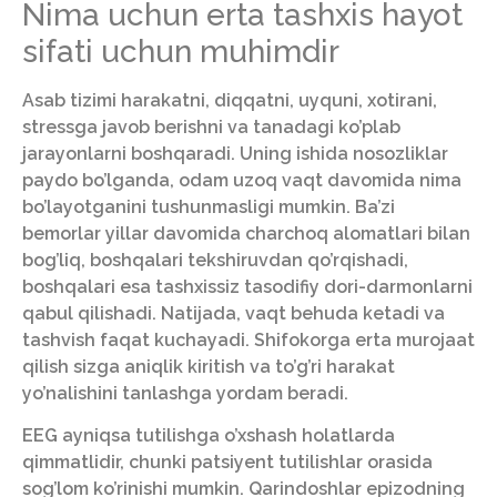
Nima uchun erta tashxis hayot
sifati uchun muhimdir
Asab tizimi harakatni, diqqatni, uyquni, xotirani,
stressga javob berishni va tanadagi ko’plab
jarayonlarni boshqaradi. Uning ishida nosozliklar
paydo bo’lganda, odam uzoq vaqt davomida nima
bo’layotganini tushunmasligi mumkin. Ba’zi
bemorlar yillar davomida charchoq alomatlari bilan
bog’liq, boshqalari tekshiruvdan qo’rqishadi,
boshqalari esa tashxissiz tasodifiy dori-darmonlarni
qabul qilishadi. Natijada, vaqt behuda ketadi va
tashvish faqat kuchayadi. Shifokorga erta murojaat
qilish sizga aniqlik kiritish va to’g’ri harakat
yo’nalishini tanlashga yordam beradi.
EEG ayniqsa tutilishga o’xshash holatlarda
qimmatlidir, chunki patsiyent tutilishlar orasida
sog’lom ko’rinishi mumkin. Qarindoshlar epizodning