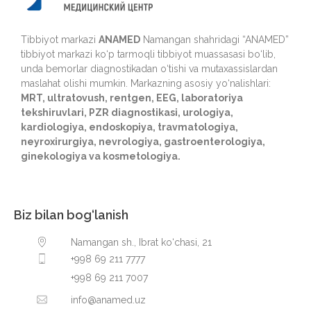
Tibbiyot markazi
ANAMED
Namangan shahridagi “ANAMED”
tibbiyot markazi ko‘p tarmoqli tibbiyot muassasasi bo‘lib,
unda bemorlar diagnostikadan o‘tishi va mutaxassislardan
maslahat olishi mumkin. Markazning asosiy yo‘nalishlari:
MRT, ultratovush, rentgen, EEG, laboratoriya
tekshiruvlari, PZR diagnostikasi, urologiya,
kardiologiya, endoskopiya, travmatologiya,
neyroxirurgiya, nevrologiya, gastroenterologiya,
ginekologiya va kosmetologiya.
Biz bilan bog‘lanish
Namangan sh., Ibrat ko‘chasi, 21
+998 69 211 7777
+998 69 211 7007
info@anamed.uz