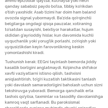
ammo epizodlar qaytsa, kuchaysa yoki hech
qanday sababsiz paydo bo’lsa, tibbiy ko’rikdan
o’tish yaxshidir. Asab tizimi har doim ham baland
ovozda signal yubormaydi. Ba’zida qo’rqinchli
belgilarga ongdagi qisqa pauzalar, xotiraning
to’satdan susayishi, beixtiyor harakatlar, hujum
oldidan g’ayrioddiy hislar, kun davomida kuchli
uyquchanlik yoki yorug’lik porlashi, zo’riqish yoki
uyqusizlikdan keyin farovonlikning keskin
yomonlashishi kiradi.
Tushunish kerak: EEGni tayinlash bemorda jiddiy
kasallik borligini anglatmaydi. Ko’pincha shifokor
xavfli vaziyatlarni istisno qilish, tashxisni
aniqlashtirish, to’g’ri kuzatish taktikasini tanlash
yoki davolash samaradorligini baholash uchun sizni
tekshiruvga yuboradi. Bemorga qanchalik erta
tashxis qo’yilsa, taxminlar va tasodifiy davolanishga
kamroq vaqt sarflanadi. Bu paroksismal