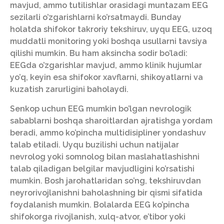
mavjud, ammo tutilishlar orasidagi muntazam EEG
sezilarli o’zgarishlarni ko’rsatmaydi. Bunday
holatda shifokor takroriy tekshiruv, uyqu EEG, uzoq
muddatli monitoring yoki boshqa usullarni tavsiya
qilishi mumkin. Bu ham aksincha sodir bo’ladi:
EEGda o’zgarishlar mavjud, ammo klinik hujumlar
yo’q, keyin esa shifokor xavflarni, shikoyatlarni va
kuzatish zarurligini baholaydi.
Senkop uchun EEG mumkin bo’lgan nevrologik
sabablarni boshqa sharoitlardan ajratishga yordam
beradi, ammo ko’pincha multidisipliner yondashuv
talab etiladi. Uyqu buzilishi uchun natijalar
nevrolog yoki somnolog bilan maslahatlashishni
talab qiladigan belgilar mavjudligini ko’rsatishi
mumkin. Bosh jarohatlaridan so’ng, tekshiruvdan
neyrorivojlanishni baholashning bir qismi sifatida
foydalanish mumkin. Bolalarda EEG ko’pincha
shifokorga rivojlanish, xulq-atvor, e’tibor yoki