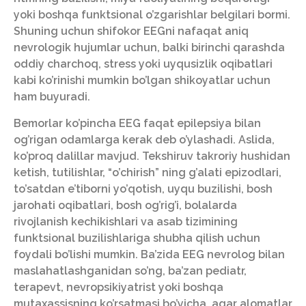
yoki boshqa funktsional o’zgarishlar belgilari bormi.
Shuning uchun shifokor EEGni nafaqat aniq
nevrologik hujumlar uchun, balki birinchi qarashda
oddiy charchoq, stress yoki uyqusizlik oqibatlari
kabi ko’rinishi mumkin bo’lgan shikoyatlar uchun
ham buyuradi.
Bemorlar ko’pincha EEG faqat epilepsiya bilan
og’rigan odamlarga kerak deb o’ylashadi. Aslida,
ko’proq dalillar mavjud. Tekshiruv takroriy hushidan
ketish, tutilishlar, “o’chirish” ning g’alati epizodlari,
to’satdan e’tiborni yo’qotish, uyqu buzilishi, bosh
jarohati oqibatlari, bosh og’rig’i, bolalarda
rivojlanish kechikishlari va asab tizimining
funktsional buzilishlariga shubha qilish uchun
foydali bo’lishi mumkin. Ba’zida EEG nevrolog bilan
maslahatlashganidan so’ng, ba’zan pediatr,
terapevt, nevropsikiyatrist yoki boshqa
mutaxassisning ko’rsatmasi bo’yicha, agar alomatlar