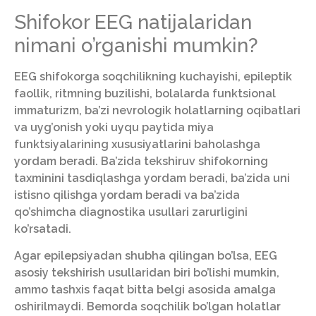
Shifokor EEG natijalaridan
nimani o’rganishi mumkin?
EEG shifokorga soqchilikning kuchayishi, epileptik
faollik, ritmning buzilishi, bolalarda funktsional
immaturizm, ba’zi nevrologik holatlarning oqibatlari
va uyg’onish yoki uyqu paytida miya
funktsiyalarining xususiyatlarini baholashga
yordam beradi. Ba’zida tekshiruv shifokorning
taxminini tasdiqlashga yordam beradi, ba’zida uni
istisno qilishga yordam beradi va ba’zida
qo’shimcha diagnostika usullari zarurligini
ko’rsatadi.
Agar epilepsiyadan shubha qilingan bo’lsa, EEG
asosiy tekshirish usullaridan biri bo’lishi mumkin,
ammo tashxis faqat bitta belgi asosida amalga
oshirilmaydi. Bemorda soqchilik bo’lgan holatlar