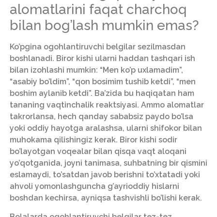
alomatlarini faqat charchoq
bilan bog’lash mumkin emas?
Ko’pgina ogohlantiruvchi belgilar sezilmasdan
boshlanadi. Biror kishi ularni haddan tashqari ish
bilan izohlashi mumkin: “Men ko’p uxlamadim”,
“asabiy bo’ldim”, “qon bosimim tushib ketdi”, “men
boshim aylanib ketdi”. Ba’zida bu haqiqatan ham
tananing vaqtinchalik reaktsiyasi. Ammo alomatlar
takrorlansa, hech qanday sababsiz paydo bo’lsa
yoki oddiy hayotga aralashsa, ularni shifokor bilan
muhokama qilishingiz kerak. Biror kishi sodir
bo’layotgan voqealar bilan qisqa vaqt aloqani
yo’qotganida, joyni tanimasa, suhbatning bir qismini
eslamaydi, to’satdan javob berishni to’xtatadi yoki
ahvoli yomonlashguncha g’ayrioddiy hislarni
boshdan kechirsa, ayniqsa tashvishli bo’lishi kerak.
Bolalarda ogohlantiruvchi belgilar tez-tez