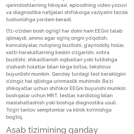
qarindoshlarning hikoyasi, epizodning video yozuvi
va diagnostika natijalari shifokorga vaziyatni tezda
tushunishga yordam beradi.
O’z-o’zidan bosh og’rig’i har doim ham EEGni talab
qilmaydi, ammo agar og’riq ongni yo’qotish,
konvulsiyalar, nutqning buzilishi, g’ayrioddiy hislar,
xatti-harakatlarning keskin o’zgarishi, xotira
buzilishi, shikastlanish oqibatlari yoki tutilishga
o’xshash holatlar bilan birga bo’lsa, tekshiruv
buyurilishi mumkin. Qanday turdagi test kerakligini
o’zingiz hal qilishga urinmaslik muhimdir. Ba’zi
shikoyatlar uchun shifokor EEGni buyurishi mumkin;
boshqalar uchun MRT, testlar, kardiolog bilan
maslahatlashish yoki boshqa diagnostika usuli.
To’g’ri tanlov semptomlar va klinik ko’rinishga
bog’liq.
Asab tizimining qanday