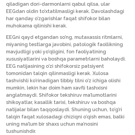
qiladigan dori-darmonlarni qabul qilsa, ular
EEGdan oldin to’xtatilmasligi kerak. Davolashdagi
har qanday o’zgarishlar faqat shifokor bilan
muhokama qilinishi kerak.
EEGni qayd etgandan so’ng, mutaxassis ritmlarni,
miyaning testlarga javobini, patologik faollikning
mavjudligi yoki yo’qligini, fon faoliyatining
xususiyatlarini va boshqa parametrlarni baholaydi.
EEG natijasining o’zi shifokorsiz patsiyent
tomonidan talqin qilinmasligi kerak. Xulosa
tashvishli ko’rinadigan tibbiy tilni o’z ichiga olishi
mumkin, lekin har doim ham xavfli tashxisni
anglatmaydi. Shifokor tekshiruv ma’lumotlarini
shikoyatlar, kasallik tarixi, tekshiruv va boshqa
natijalar bilan taqqoslaydi. Shuning uchun, to’g’ri
talqin faqat xulosadagi chiziqni o’qish emas, balki
uning ma’lum bir shaxs uchun ma’nosini
tushunishdir.