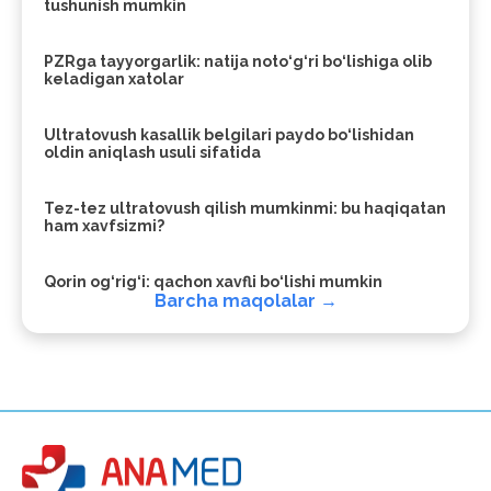
tushunish mumkin
PZRga tayyorgarlik: natija noto‘g‘ri bo‘lishiga olib
keladigan xatolar
Ultratovush kasallik belgilari paydo bo‘lishidan
oldin aniqlash usuli sifatida
Tez-tez ultratovush qilish mumkinmi: bu haqiqatan
ham xavfsizmi?
Qorin og‘rig‘i: qachon xavfli bo‘lishi mumkin
Barcha maqolalar →