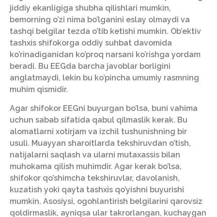
jiddiy ekanligiga shubha qilishlari mumkin,
bemorning o’zi nima bo’lganini eslay olmaydi va
tashqi belgilar tezda o’tib ketishi mumkin. Ob’ektiv
tashxis shifokorga oddiy suhbat davomida
ko’rinadiganidan ko’proq narsani ko’rishga yordam
beradi. Bu EEGda barcha javoblar borligini
anglatmaydi, lekin bu ko’pincha umumiy rasmning
muhim qismidir.
Agar shifokor EEGni buyurgan bo’lsa, buni vahima
uchun sabab sifatida qabul qilmaslik kerak. Bu
alomatlarni xotirjam va izchil tushunishning bir
usuli. Muayyan sharoitlarda tekshiruvdan o’tish,
natijalarni saqlash va ularni mutaxassis bilan
muhokama qilish muhimdir. Agar kerak bo’lsa,
shifokor qo’shimcha tekshiruvlar, davolanish,
kuzatish yoki qayta tashxis qo’yishni buyurishi
mumkin. Asosiysi, ogohlantirish belgilarini qarovsiz
qoldirmaslik, ayniqsa ular takrorlangan, kuchaygan