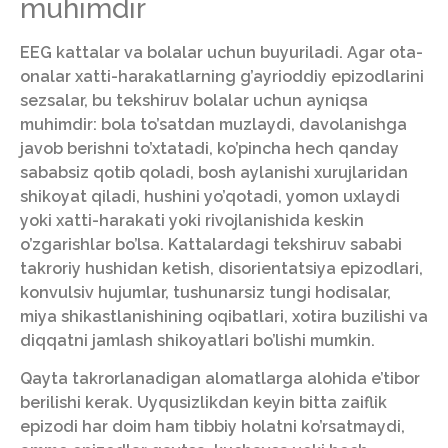
muhimdir
EEG kattalar va bolalar uchun buyuriladi. Agar ota-
onalar xatti-harakatlarning g’ayrioddiy epizodlarini
sezsalar, bu tekshiruv bolalar uchun ayniqsa
muhimdir: bola to’satdan muzlaydi, davolanishga
javob berishni to’xtatadi, ko’pincha hech qanday
sababsiz qotib qoladi, bosh aylanishi xurujlaridan
shikoyat qiladi, hushini yo’qotadi, yomon uxlaydi
yoki xatti-harakati yoki rivojlanishida keskin
o’zgarishlar bo’lsa. Kattalardagi tekshiruv sababi
takroriy hushidan ketish, disorientatsiya epizodlari,
konvulsiv hujumlar, tushunarsiz tungi hodisalar,
miya shikastlanishining oqibatlari, xotira buzilishi va
diqqatni jamlash shikoyatlari bo’lishi mumkin.
Qayta takrorlanadigan alomatlarga alohida e’tibor
berilishi kerak. Uyqusizlikdan keyin bitta zaiflik
epizodi har doim ham tibbiy holatni ko’rsatmaydi,