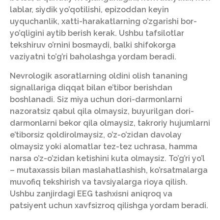
lablar, siydik yo’qotilishi, epizoddan keyin
uyquchanlik, xatti-harakatlarning o’zgarishi bor-
yo’qligini aytib berish kerak. Ushbu tafsilotlar
tekshiruv o’rnini bosmaydi, balki shifokorga
vaziyatni to’g’ri baholashga yordam beradi.
Nevrologik asoratlarning oldini olish tananing
signallariga diqqat bilan e’tibor berishdan
boshlanadi. Siz miya uchun dori-darmonlarni
nazoratsiz qabul qila olmaysiz, buyurilgan dori-
darmonlarni bekor qila olmaysiz, takroriy hujumlarni
e’tiborsiz qoldirolmaysiz, o’z-o’zidan davolay
olmaysiz yoki alomatlar tez-tez uchrasa, hamma
narsa o’z-o’zidan ketishini kuta olmaysiz. To’g’ri yo’l
– mutaxassis bilan maslahatlashish, ko’rsatmalarga
muvofiq tekshirish va tavsiyalarga rioya qilish.
Ushbu zanjirdagi EEG tashxisni aniqroq va
patsiyent uchun xavfsizroq qilishga yordam beradi.