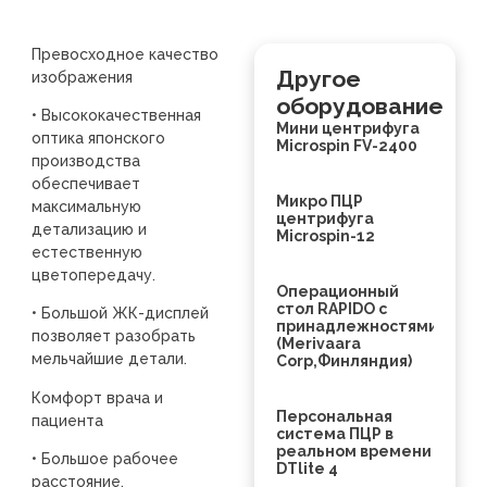
Превосходное качество
Другое
изображения
оборудование
• Высококачественная
Мини центрифуга
оптика японского
Microspin FV-2400
производства
обеспечивает
Микро ПЦР
максимальную
центрифуга
детализацию и
Microspin-12
естественную
цветопередачу.
Операционный
стол RAPIDO с
• Большой ЖК-дисплей
принадлежностями
позволяет разобрать
(Merivaara
мельчайшие детали.
Corp,Финляндия)
Комфорт врача и
Персональная
пациента
система ПЦР в
реальном времени
• Большое рабочее
DTlite 4
расстояние.