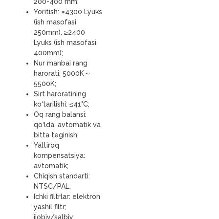
200-400 mm;
Yoritish: ≥4300 Lyuks
(ish masofasi
250mm), ≥2400
Lyuks (ish masofasi
400mm);
Nur manbai rang
harorati: 5000K～
5500K;
Sirt haroratining
ko‘tarilishi: ≤41°C;
Oq rang balansi:
qo‘lda, avtomatik va
bitta teginish;
Yaltiroq
kompensatsiya:
avtomatik;
Chiqish standarti:
NTSC/PAL;
Ichki filtrlar: elektron
yashil filtr;
ijobiy/salbiy;