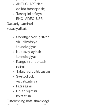
ANTI-GLARE filtri:
qo‘lda boshqarish;
Tashqi interfeys:
BNC, VIDEO, USB.
Dasturiy ta’minot
xususiyatlari:
Qorong?i yorug?likda
vizualizatsiya
texnologiyasi
Nuqtaviy ayirish
texnologiyasi
Rangsiz renderlash
rejimi
Tabiiy yorug‘lik tasviri
Svetodiodli
vizualizatsiya
Filtr rejimi
Holat rejimini
ko‘rsatish
Tutqichning kaft shaklidagi