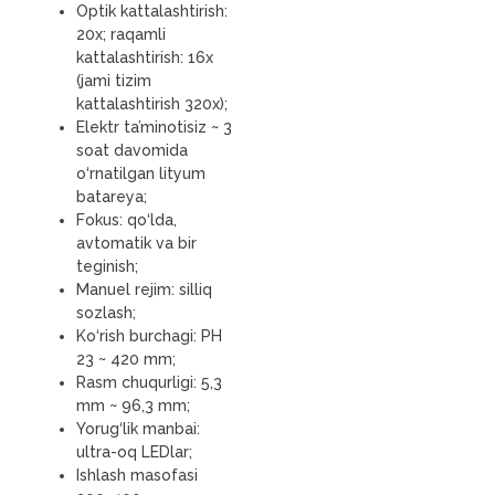
Optik kattalashtirish:
20x; raqamli
kattalashtirish: 16x
(jami tizim
kattalashtirish 320x);
Elektr ta’minotisiz ~ 3
soat davomida
o‘rnatilgan lityum
batareya;
Fokus: qo‘lda,
avtomatik va bir
teginish;
Manuel rejim: silliq
sozlash;
Ko‘rish burchagi: PH
23 ~ 420 mm;
Rasm chuqurligi: 5,3
mm ~ 96,3 mm;
Yorug‘lik manbai:
ultra-oq LEDlar;
Ishlash masofasi