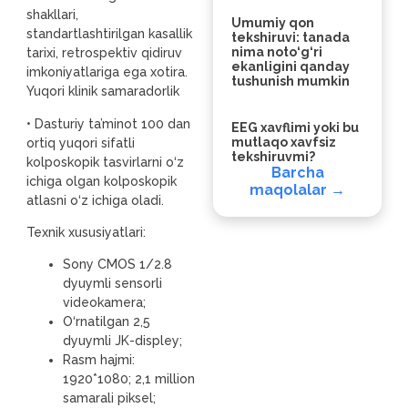
shakllari,
Umumiy qon
standartlashtirilgan kasallik
tekshiruvi: tanada
nima noto‘g‘ri
tarixi, retrospektiv qidiruv
ekanligini qanday
imkoniyatlariga ega xotira.
tushunish mumkin
Yuqori klinik samaradorlik
• Dasturiy ta’minot 100 dan
EEG xavflimi yoki bu
mutlaqo xavfsiz
ortiq yuqori sifatli
tekshiruvmi?
kolposkopik tasvirlarni o‘z
Barcha
ichiga olgan kolposkopik
maqolalar →
atlasni o‘z ichiga oladi.
Texnik xususiyatlari:
Sony CMOS 1/2.8
dyuymli sensorli
videokamera;
O‘rnatilgan 2,5
dyuymli JK-displey;
Rasm hajmi:
1920*1080; 2,1 million
samarali piksel;