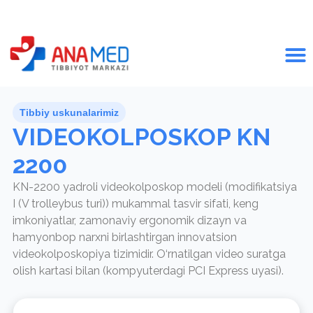
Tibbiy uskunalarimiz
VIDEOKOLPOSKOP KN
2200
KN-2200 yadroli videokolposkop modeli (modifikatsiya
I (V trolleybus turi)) mukammal tasvir sifati, keng
imkoniyatlar, zamonaviy ergonomik dizayn va
hamyonbop narxni birlashtirgan innovatsion
videokolposkopiya tizimidir. O‘rnatilgan video suratga
olish kartasi bilan (kompyuterdagi PCI Express uyasi).