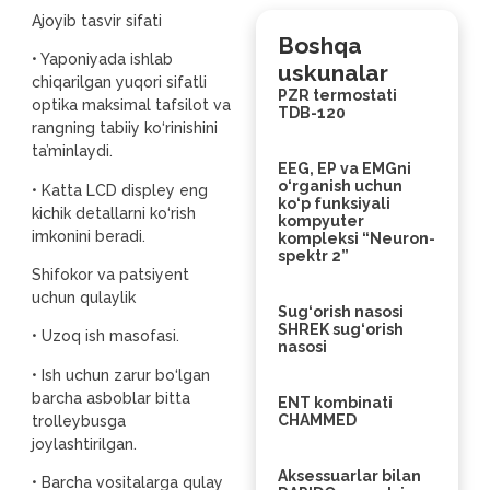
Ajoyib tasvir sifati
Boshqa
• Yaponiyada ishlab
uskunalar
chiqarilgan yuqori sifatli
PZR termostati
optika maksimal tafsilot va
TDB-120
rangning tabiiy ko‘rinishini
ta’minlaydi.
EEG, EP va EMGni
o‘rganish uchun
• Katta LCD displey eng
ko‘p funksiyali
kichik detallarni ko‘rish
kompyuter
imkonini beradi.
kompleksi “Neuron-
spektr 2”
Shifokor va patsiyent
uchun qulaylik
Sug‘orish nasosi
SHREK sug‘orish
• Uzoq ish masofasi.
nasosi
• Ish uchun zarur bo‘lgan
barcha asboblar bitta
ENT kombinati
CHAMMED
trolleybusga
joylashtirilgan.
Aksessuarlar bilan
• Barcha vositalarga qulay