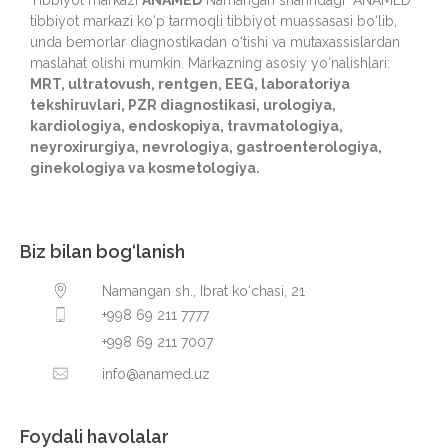
tibbiyot markazi ko‘p tarmoqli tibbiyot muassasasi bo‘lib,
unda bemorlar diagnostikadan o‘tishi va mutaxassislardan
maslahat olishi mumkin. Markazning asosiy yo‘nalishlari:
MRT, ultratovush, rentgen, EEG, laboratoriya
tekshiruvlari, PZR diagnostikasi, urologiya,
kardiologiya, endoskopiya, travmatologiya,
neyroxirurgiya, nevrologiya, gastroenterologiya,
ginekologiya va kosmetologiya.
Biz bilan bog‘lanish
Namangan sh., Ibrat ko‘chasi, 21
+998 69 211 7777
+998 69 211 7007
info@anamed.uz
Foydali havolalar