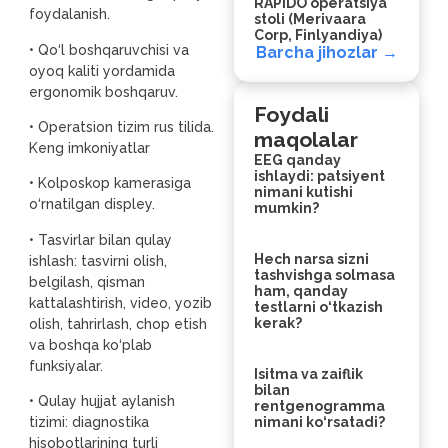
RAPIDO operatsiya
foydalanish.
stoli (Merivaara
Corp, Finlyandiya)
• Qo‘l boshqaruvchisi va
Barcha jihozlar →
oyoq kaliti yordamida
ergonomik boshqaruv.
Foydali
• Operatsion tizim rus tilida.
maqolalar
Keng imkoniyatlar
EEG qanday
ishlaydi: patsiyent
• Kolposkop kamerasiga
nimani kutishi
o‘rnatilgan displey.
mumkin?
• Tasvirlar bilan qulay
Hech narsa sizni
ishlash: tasvirni olish,
tashvishga solmasa
belgilash, qisman
ham, qanday
kattalashtirish, video, yozib
testlarni o‘tkazish
kerak?
olish, tahrirlash, chop etish
va boshqa ko‘plab
funksiyalar.
Isitma va zaiflik
bilan
• Qulay hujjat aylanish
rentgenogramma
nimani ko‘rsatadi?
tizimi: diagnostika
hisobotlarining turli