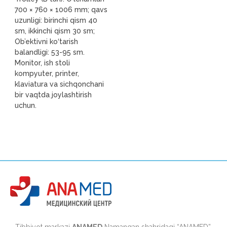
700 × 760 × 1006 mm; qavs
uzunligi: birinchi qism 40
sm, ikkinchi qism 30 sm;
Ob’ektivni ko‘tarish
balandligi: 53-95 sm.
Monitor, ish stoli
kompyuter, printer,
klaviatura va sichqonchani
bir vaqtda joylashtirish
uchun.
Tibbiyot markazi
ANAMED
Namangan shahridagi “ANAMED”