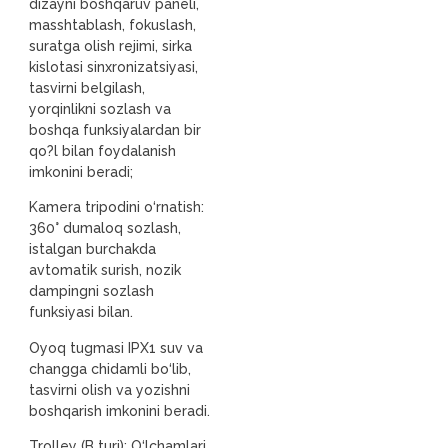
dizayni boshqaruv paneli,
masshtablash, fokuslash,
suratga olish rejimi, sirka
kislotasi sinxronizatsiyasi,
tasvirni belgilash,
yorqinlikni sozlash va
boshqa funksiyalardan bir
qo?l bilan foydalanish
imkonini beradi;
Kamera tripodini o‘rnatish:
360° dumaloq sozlash,
istalgan burchakda
avtomatik surish, nozik
dampingni sozlash
funksiyasi bilan.
Oyoq tugmasi IPX1 suv va
changga chidamli bo‘lib,
tasvirni olish va yozishni
boshqarish imkonini beradi.
Trolley (B turi): O‘lchamlari