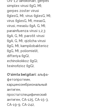
OIV 1,2 (antikorlar), gerpes
simplex virusi (IgG, M),
gerpes zoster virusi
(IglesG, M), virus (IglesG, M),
virus (IglesG, M), measG,
virusi, measlu (IgA, G, M),
parainfluenza virusi 1,2,3
(IgA, G, M), parotit virusi
(IgA, G, M), qizilcha virusi
(IgG, M), kampilobakterioz
(IgG, M), poliomielit,
difteriya (IgG),
echinokokkoz (IgG),
texinofizioz (IgG),
O‘simta belgilari:
альфа-
фетопротеин,
карциноэмбриональный
антиген,
простатспецифический
антиген, CA-125, CA-15-3,
CA-19-9, CA-242,