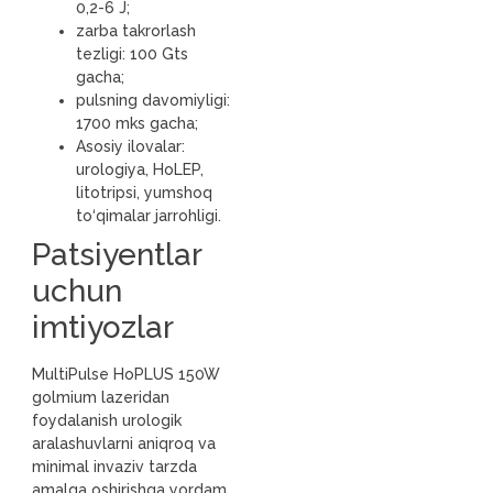
0,2-6 J;
zarba takrorlash
tezligi: 100 Gts
gacha;
pulsning davomiyligi:
1700 mks gacha;
Asosiy ilovalar:
urologiya, HoLEP,
litotripsi, yumshoq
to‘qimalar jarrohligi.
Patsiyentlar
uchun
imtiyozlar
MultiPulse HoPLUS 150W
golmium lazeridan
foydalanish urologik
aralashuvlarni aniqroq va
minimal invaziv tarzda
amalga oshirishga yordam