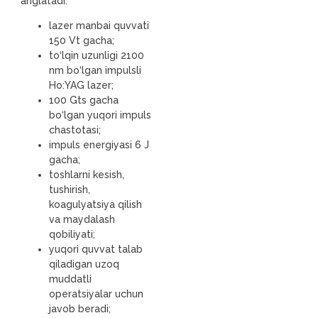
anglatadi.
lazer manbai quvvati
150 Vt gacha;
to‘lqin uzunligi 2100
nm bo‘lgan impulsli
Ho:YAG lazer;
100 Gts gacha
bo‘lgan yuqori impuls
chastotasi;
impuls energiyasi 6 J
gacha;
toshlarni kesish,
tushirish,
koagulyatsiya qilish
va maydalash
qobiliyati;
yuqori quvvat talab
qiladigan uzoq
muddatli
operatsiyalar uchun
javob beradi;