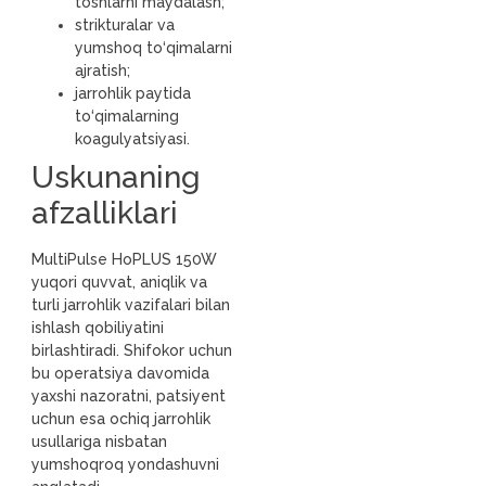
toshlarni maydalash;
strikturalar va
yumshoq to‘qimalarni
ajratish;
jarrohlik paytida
to‘qimalarning
koagulyatsiyasi.
Uskunaning
afzalliklari
MultiPulse HoPLUS 150W
yuqori quvvat, aniqlik va
turli jarrohlik vazifalari bilan
ishlash qobiliyatini
birlashtiradi. Shifokor uchun
bu operatsiya davomida
yaxshi nazoratni, patsiyent
uchun esa ochiq jarrohlik
usullariga nisbatan
yumshoqroq yondashuvni