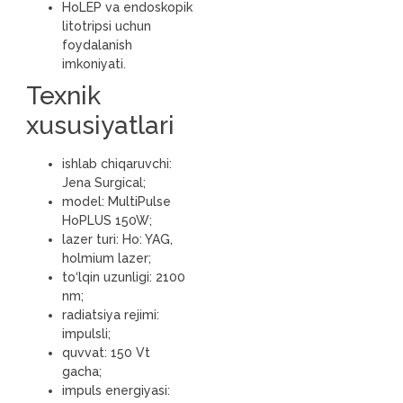
HoLEP va endoskopik
litotripsi uchun
foydalanish
imkoniyati.
Texnik
xususiyatlari
ishlab chiqaruvchi:
Jena Surgical;
model: MultiPulse
HoPLUS 150W;
lazer turi: Ho: YAG,
holmium lazer;
to‘lqin uzunligi: 2100
nm;
radiatsiya rejimi:
impulsli;
quvvat: 150 Vt
gacha;
impuls energiyasi: