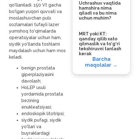
Uchrashuv vaqtida
qo‘llaniladi. 150 Vt gacha
hamshira nima
bo‘lgan yuqori quvvati va
qiladi va bu nima
moslashuvchan puls
uchun muhim?
sozlamalari tufayli lazer
yumshoq to‘qimalarda
MRT yoki KT:
operatsiyalar uchun ham,
qanday qilib xato
qilmaslik va to‘g‘ri
siydik yo‘llarida toshlarni
tekshiruvni tanlash
maydalash uchun ham mos
kerak
keladi.
Barcha
maqolalar →
benign prostata
giperplaziyasini
davolash;
HoLEP usuli
yordamida prostata
bezining
enukleatsiyasi;
endoskopik litotripsi;
siydik pufagi, siydik
yo‘llari va
buyraklardagi