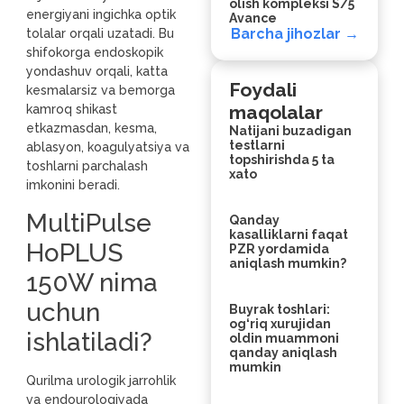
olish kompleksi S/5
energiyani ingichka optik
Avance
Barcha jihozlar →
tolalar orqali uzatadi. Bu
shifokorga endoskopik
yondashuv orqali, katta
Foydali
kesmalarsiz va bemorga
maqolalar
kamroq shikast
etkazmasdan, kesma,
Natijani buzadigan
testlarni
ablasyon, koagulyatsiya va
topshirishda 5 ta
toshlarni parchalash
xato
imkonini beradi.
MultiPulse
Qanday
kasalliklarni faqat
HoPLUS
PZR yordamida
aniqlash mumkin?
150W nima
uchun
Buyrak toshlari:
og‘riq xurujidan
ishlatiladi?
oldin muammoni
qanday aniqlash
mumkin
Qurilma urologik jarrohlik
va endourologiyada