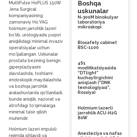
Boshqa
MultiPulse HoPLUS 150W
Jena Surgical
uskunalar
kompaniyasining
N-300M binokulyar
zamonaviy Ho:YAG
laboratoriya
mikroskopi
holmium jarrohlik lazeri
boʻlib, urologiyada yuqori
aniqlikdagi minimal invaziv
Biosafety cabinet
BSC-1100
operatsiyalar uchun
moʻljallangan. Uskunalar
prostata bezining benign
4S1
giperplaziyasini
modifikatsiyasida
“DTlight”
davolashda, toshlarni
kuchaytirgichini
endoskopik maydalashda
aniqlash (“DNK
va boshqa jarrohlik
texnologiyasi”,
Rossiya)
aralashuvlarda qo‘llaniladi,
bunda aniqlik, nazorat va
atrofdagi to‘qimalarga
Holmium lazerli
minimal ta’sir qilish
jarrohlik ACU-H2G
80W
muhimdir.
Holmium lazeri impulsli
Anesteziya va nafas
rejimda ishlaydi va