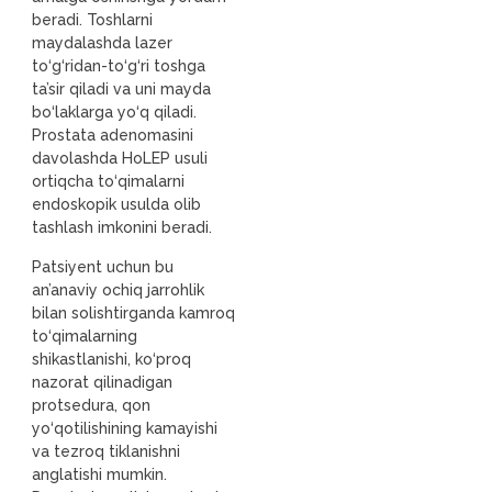
beradi. Toshlarni
maydalashda lazer
to‘g‘ridan-to‘g‘ri toshga
ta’sir qiladi va uni mayda
bo‘laklarga yo‘q qiladi.
Prostata adenomasini
davolashda HoLEP usuli
ortiqcha to‘qimalarni
endoskopik usulda olib
tashlash imkonini beradi.
Patsiyent uchun bu
an’anaviy ochiq jarrohlik
bilan solishtirganda kamroq
to‘qimalarning
shikastlanishi, ko‘proq
nazorat qilinadigan
protsedura, qon
yo‘qotilishining kamayishi
va tezroq tiklanishni
anglatishi mumkin.