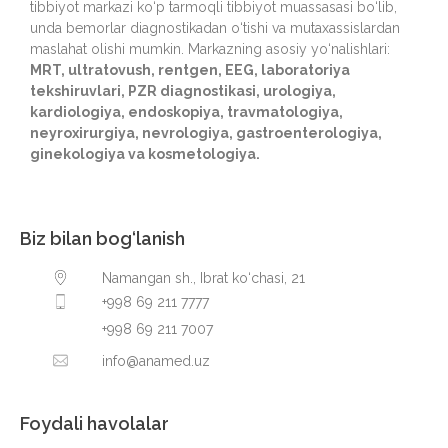
tibbiyot markazi ko‘p tarmoqli tibbiyot muassasasi bo‘lib,
unda bemorlar diagnostikadan o‘tishi va mutaxassislardan
maslahat olishi mumkin. Markazning asosiy yo‘nalishlari:
MRT, ultratovush, rentgen, EEG, laboratoriya
tekshiruvlari, PZR diagnostikasi, urologiya,
kardiologiya, endoskopiya, travmatologiya,
neyroxirurgiya, nevrologiya, gastroenterologiya,
ginekologiya va kosmetologiya.
Biz bilan bog‘lanish
Namangan sh., Ibrat ko‘chasi, 21
+998 69 211 7777
+998 69 211 7007
info@anamed.uz
Foydali havolalar