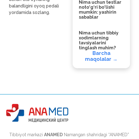
Nima uchun testlar
balandligini oyoq pedali
noto‘g‘ri bo‘lishi
mumkin: yashirin
yordamida sozlang.
sabablar
Nima uchun tibbiy
xodimlarning
tavsiyalarini
tinglash muhim?
Barcha
maqolalar →
Tibbiyot markazi
ANAMED
Namangan shahridagi “ANAMED”