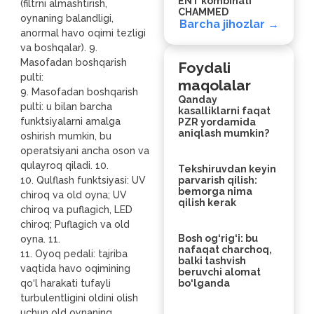
ENT kombinati
(filtrni almashtirish,
CHAMMED
oynaning balandligi,
Barcha jihozlar →
anormal havo oqimi tezligi
va boshqalar). 9.
Masofadan boshqarish
Foydali
pulti:
maqolalar
9. Masofadan boshqarish
Qanday
pulti: u bilan barcha
kasalliklarni faqat
funktsiyalarni amalga
PZR yordamida
aniqlash mumkin?
oshirish mumkin, bu
operatsiyani ancha oson va
qulayroq qiladi. 10.
Tekshiruvdan keyin
10. Qulflash funktsiyasi: UV
parvarish qilish:
bemorga nima
chiroq va old oyna; UV
qilish kerak
chiroq va puflagich, LED
chiroq; Puflagich va old
Bosh og‘rig‘i: bu
oyna. 11.
nafaqat charchoq,
11. Oyoq pedali: tajriba
balki tashvish
vaqtida havo oqimining
beruvchi alomat
qo‘l harakati tufayli
bo‘lganda
turbulentligini oldini olish
uchun old oynaning