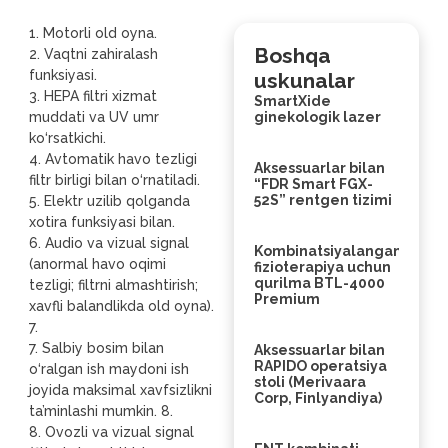
1. Motorli old oyna.
Boshqa
2. Vaqtni zahiralash
funksiyasi.
uskunalar
3. HEPA filtri xizmat
SmartXide
muddati va UV umr
ginekologik lazer
ko‘rsatkichi.
4. Avtomatik havo tezligi
Aksessuarlar bilan
filtr birligi bilan o‘rnatiladi.
“FDR Smart FGX-
52S” rentgen tizimi
5. Elektr uzilib qolganda
xotira funksiyasi bilan.
6. Audio va vizual signal
Kombinatsiyalangan
(anormal havo oqimi
fizioterapiya uchun
qurilma BTL-4000
tezligi; filtrni almashtirish;
Premium
xavfli balandlikda old oyna).
7.
7. Salbiy bosim bilan
Aksessuarlar bilan
RAPIDO operatsiya
o‘ralgan ish maydoni ish
stoli (Merivaara
joyida maksimal xavfsizlikni
Corp, Finlyandiya)
ta’minlashi mumkin. 8.
8. Ovozli va vizual signal