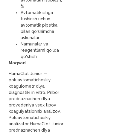
avtomatik hisoblash,
%
Avtomatik ishga
tushirish uchun
avtomatik pipetka
bilan qo‘shimcha
uskunalar
Namunalar va
reagentlarni qo‘lda
qo‘shish
Maqsad
HumaClot Junior —
poluavtomaticheskiy
koagulometr dlya
diagnostiki in vitro. Pribor
prednaznachen dlya
provedeniya vsex tipov
koagulyatsionnix analizov.
Poluavtomaticheskiy
analizator HumaClot Junior
prednaznachen dlya