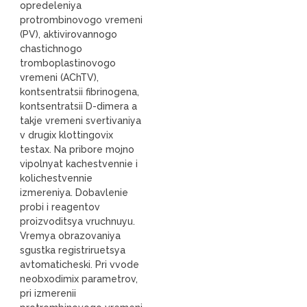
opredeleniya
protrombinovogo vremeni
(PV), aktivirovannogo
chastichnogo
tromboplastinovogo
vremeni (AChTV),
kontsentratsii fibrinogena,
kontsentratsii D-dimera a
takje vremeni svertivaniya
v drugix klottingovix
testax. Na pribore mojno
vipolnyat kachestvennie i
kolichestvennie
izmereniya. Dobavlenie
probi i reagentov
proizvoditsya vruchnuyu.
Vremya obrazovaniya
sgustka registriruetsya
avtomaticheski. Pri vvode
neobxodimix parametrov,
pri izmerenii