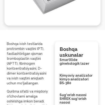
Boshqa ivish testlarida
Boshqa
protrombin vaqtini (PT),
faollashtirilgan qisman
uskunalar
tromboplastin vaqtini
SmartXide
(APTT), fibrinogen
ginekologik lazer
kontsentratsiyasini, D-
dimer kontsentratsiyasini
Kimyoviy analizator
va ivish vaqtini aniqlash
kimyo analizatori
BS-380
uchun mo‘ljallangan.
Qurilma sifatli va miqdoriy
Sug‘orish nasosi
o‘lchovlarni amalga
SHREK sug‘orish
oshirishga imkon beradi.
nasosi