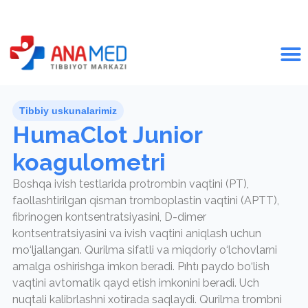
Tibbiy uskunalarimiz
HumaClot Junior
koagulometri
Boshqa ivish testlarida protrombin vaqtini (PT),
faollashtirilgan qisman tromboplastin vaqtini (APTT),
fibrinogen kontsentratsiyasini, D-dimer
kontsentratsiyasini va ivish vaqtini aniqlash uchun
mo‘ljallangan. Qurilma sifatli va miqdoriy o‘lchovlarni
amalga oshirishga imkon beradi. Pıhtı paydo bo‘lish
vaqtini avtomatik qayd etish imkonini beradi. Uch
nuqtali kalibrlashni xotirada saqlaydi. Qurilma trombni