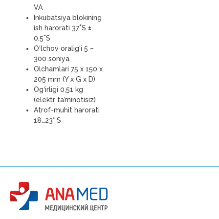
VA
Inkubatsiya blokining
ish harorati 37˚S ±
0,5˚S
O‘lchov oralig‘i 5 –
300 soniya
Olchamlari 75 x 150 x
205 mm (Y x G x D)
Og‘irligi 0,51 kg
(elektr ta’minotisiz)
Atrof-muhit harorati
18…23° S