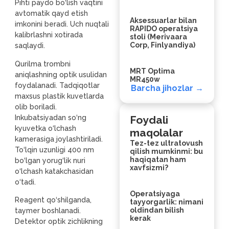
Pıhtı paydo bo‘lish vaqtini
avtomatik qayd etish
Aksessuarlar bilan
imkonini beradi. Uch nuqtali
RAPIDO operatsiya
kalibrlashni xotirada
stoli (Merivaara
Corp, Finlyandiya)
saqlaydi.
Qurilma trombni
MRT Optima
aniqlashning optik usulidan
MR450w
foydalanadi. Tadqiqotlar
Barcha jihozlar →
maxsus plastik kuvetlarda
olib boriladi.
Inkubatsiyadan so‘ng
Foydali
kyuvetka o‘lchash
maqolalar
kamerasiga joylashtiriladi.
Tez-tez ultratovush
To‘lqin uzunligi 400 nm
qilish mumkinmi: bu
haqiqatan ham
bo‘lgan yorug‘lik nuri
xavfsizmi?
o‘lchash katakchasidan
o‘tadi.
Operatsiyaga
Reagent qo‘shilganda,
tayyorgarlik: nimani
oldindan bilish
taymer boshlanadi.
kerak
Detektor optik zichlikning