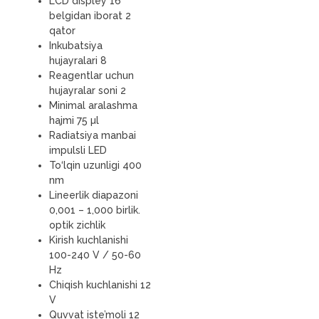
LCD displey 16
belgidan iborat 2
qator
Inkubatsiya
hujayralari 8
Reagentlar uchun
hujayralar soni 2
Minimal aralashma
hajmi 75 µl
Radiatsiya manbai
impulsli LED
To‘lqin uzunligi 400
nm
Lineerlik diapazoni
0,001 – 1,000 birlik.
optik zichlik
Kirish kuchlanishi
100-240 V / 50-60
Hz
Chiqish kuchlanishi 12
V
Quvvat iste’moli 12