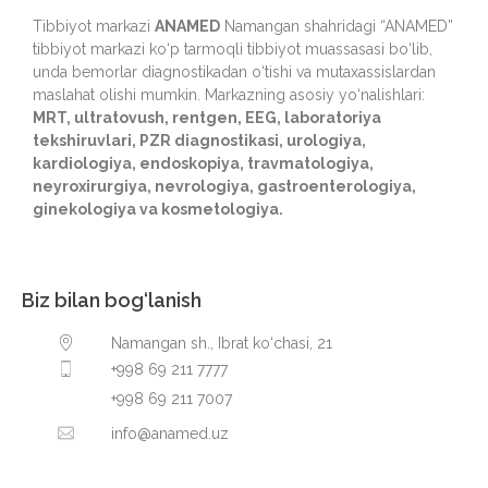
Tibbiyot markazi
ANAMED
Namangan shahridagi “ANAMED”
tibbiyot markazi ko‘p tarmoqli tibbiyot muassasasi bo‘lib,
unda bemorlar diagnostikadan o‘tishi va mutaxassislardan
maslahat olishi mumkin. Markazning asosiy yo‘nalishlari:
MRT, ultratovush, rentgen, EEG, laboratoriya
tekshiruvlari, PZR diagnostikasi, urologiya,
kardiologiya, endoskopiya, travmatologiya,
neyroxirurgiya, nevrologiya, gastroenterologiya,
ginekologiya va kosmetologiya.
Biz bilan bog‘lanish
Namangan sh., Ibrat ko‘chasi, 21
+998 69 211 7777
+998 69 211 7007
info@anamed.uz