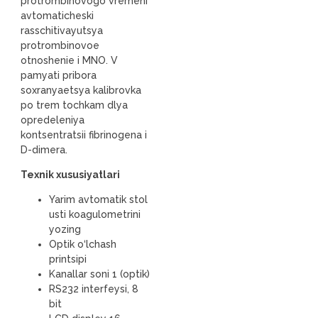
protrombinovogo vremeni
avtomaticheski
rasschitivayutsya
protrombinovoe
otnoshenie i MNO. V
pamyati pribora
soxranyaetsya kalibrovka
po trem tochkam dlya
opredeleniya
kontsentratsii fibrinogena i
D-dimera.
Texnik xususiyatlari
Yarim avtomatik stol
usti koagulometrini
yozing
Optik o‘lchash
printsipi
Kanallar soni 1 (optik)
RS232 interfeysi, 8
bit