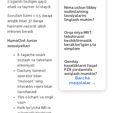
o‘zgarish tezligini qayd
etadi va taymer to‘xtaydi.
Nima uchun tibbiy
xodimlarning
tavsiyalarini
Sovutish tizimi ± 0,5 daraja
tinglash muhim?
aniqlik bilan 37 daraja
haroratni nazorat qilish
imkonini beradi.
Orqa miya MRT:
tekshiruvni
HumaClot Junior
kechiktirmaslik
kerak bo‘lgan 5 ta
xususiyatlari
simptom
8 tagacha usulni
sozlash va tahrirlash
Qanday
imkoniyati
kasalliklarni faqat
PZR yordamida
Dasturiy ta’minot
aniqlash mumkin?
operator bilan
Barcha
“muloqot” ning
maqolalar →
interaktiv rejimi bilan
tavsiflanadi
Yilni o‘lcham va engil
vazn
Kwik bo‘yicha INR ni