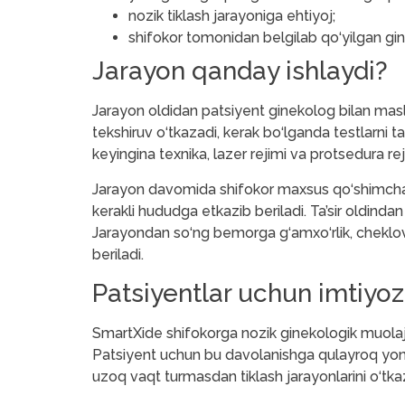
nozik tiklash jarayoniga ehtiyoj;
shifokor tomonidan belgilab qo‘yilgan gine
Jarayon qanday ishlaydi?
Jarayon oldidan patsiyent ginekolog bilan masla
tekshiruv o‘tkazadi, kerak bo‘lganda testlarni ta
keyingina texnika, lazer rejimi va protsedura rej
Jarayon davomida shifokor maxsus qo‘shimcha y
kerakli hududga etkazib beriladi. Ta’sir oldind
Jarayondan so‘ng bemorga g‘amxo‘rlik, cheklovl
beriladi.
Patsiyentlar uchun imtiyoz
SmartXide shifokorga nozik ginekologik muolaja
Patsiyent uchun bu davolanishga qulayroq yondas
uzoq vaqt turmasdan tiklash jarayonlarini o‘tka