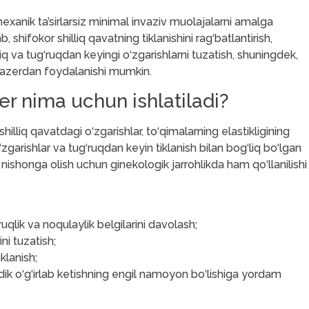
exanik ta’sirlarsiz minimal invaziv muolajalarni amalga
 shifokor shilliq qavatning tiklanishini rag‘batlantirish,
iq va tug‘ruqdan keyingi o‘zgarishlarni tuzatish, shuningdek,
 lazerdan foydalanishi mumkin.
r nima uchun ishlatiladi?
liq qavatdagi o‘zgarishlar, to‘qimalarning elastikligining
‘zgarishlar va tug‘ruqdan keyin tiklanish bilan bog‘liq bo‘lgan
q nishonga olish uchun ginekologik jarrohlikda ham qo‘llanilishi
qlik va noqulaylik belgilarini davolash;
ni tuzatish;
klanish;
iydik o‘g‘irlab ketishning engil namoyon bo‘lishiga yordam