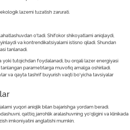
kologik lazerni tuzatish zarurati.
hatlashuvdan o‘tadi. Shifokor shikoyatlarni aniqlaydi,
yinlaydi va kontrendikatsiyalarni istisno qiladi. Shundan
asi tanlanadi.
oki tutqichdan foydalanadi, bu orqali lazer energiyasi
an tanlangan parametrlarga muvofiq amalga oshiriladi.
ar va qayta tashrif buyurish vaqti bo‘yicha tavsiyalar
lar
larni yuqori aniqlik bilan bajarishga yordam beradi.
huvni, qattiq jarrohlik aralashuvning yo‘qligini va klinikada
zish imkoniyatini anglatishi mumkin.