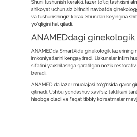
Shuni tushunish kerakki, lazer to‘liq tashxisni
shikoyat uchun siz birinchi navbatda ginekolog
va tushunishingiz kerak. Shundan keyingina shi
yo‘qligini hal qiladi.
ANAMEDdagi ginekologik 
ANAMEDda SmartXide ginekologik lazerining ma
imkoniyatlarini kengaytiradi. Uskunalar intim h
sifatini yaxshilashga qaratilgan nozik restorat
beradi.
ANAMED da lazer muolajasi to‘g‘risida qaror 
qilinadi. Ushbu yondashuv xavfsiz taktikani tan
hisobga oladi va faqat tibbiy ko‘rsatmalar mav