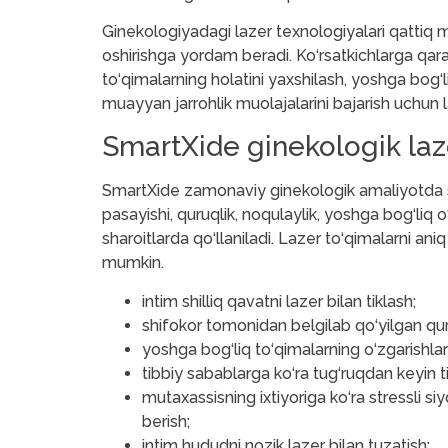
Ginekologiyadagi lazer texnologiyalari qattiq m
oshirishga yordam beradi. Ko‘rsatkichlarga qarab,
to‘qimalarning holatini yaxshilash, yoshga bog‘l
muayyan jarrohlik muolajalarini bajarish uchun
SmartXide ginekologik laze
SmartXide zamonaviy ginekologik amaliyotda shil
pasayishi, quruqlik, noqulaylik, yoshga bog‘liq o
sharoitlarda qo‘llaniladi. Lazer to‘qimalarni ani
mumkin.
intim shilliq qavatni lazer bilan tiklash;
shifokor tomonidan belgilab qo‘yilgan quru
yoshga bog‘liq to‘qimalarning o‘zgarishlari
tibbiy sabablarga ko‘ra tug‘ruqdan keyin ti
mutaxassisning ixtiyoriga ko‘ra stressli s
berish;
intim hududni nozik lazer bilan tuzatish;