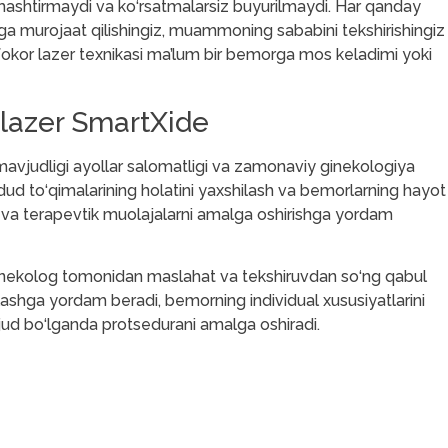
 almashtirmaydi va ko‘rsatmalarsiz buyurilmaydi. Har qanday
ga murojaat qilishingiz, muammoning sababini tekshirishingiz
fokor lazer texnikasi ma’lum bir bemorga mos keladimi yoki
lazer SmartXide
vjudligi ayollar salomatligi va zamonaviy ginekologiya
udud to‘qimalarining holatini yaxshilash va bemorlarning hayot
iv va terapevtik muolajalarni amalga oshirishga yordam
ginekolog tomonidan maslahat va tekshiruvdan so‘ng qabul
lashga yordam beradi, bemorning individual xususiyatlarini
jud bo‘lganda protsedurani amalga oshiradi.