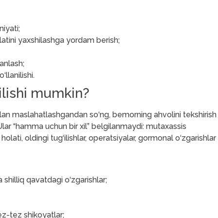
iyati;
olatini yaxshilashga yordam berish;
anlash;
llanilishi.
ilishi mumkin?
ilan maslahatlashgandan so‘ng, bemorning ahvolini tekshirish
 Ular “hamma uchun bir xil” belgilanmaydi: mutaxassis
g holati, oldingi tug‘ilishlar, operatsiyalar, gormonal o‘zgarishlar
hilliq qavatdagi o‘zgarishlar;
ez-tez shikoyatlar;