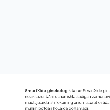
SmartXide ginekologik lazer
SmartXide ginek
nozik lazer ta’siri uchun ishlatiladigan zamonavi
muolajalarda, shifokorning aniq, nazorat ostida
muhim bo‘lgan hollarda qo‘llaniladi.