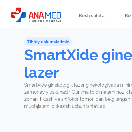
Bosh sahifa
Biz
Tibbiy uskunalarimiz
SmartXide gine
lazer
SmartXide ginekologik lazer ginekologiyada minim
zamonaviy uskunadir. Qurilma to‘qimalarni nozik la
zonani tiklash va shifokor tomonidan belgilangan
muolajalarni o‘tkazish uchun ishlatiladi.