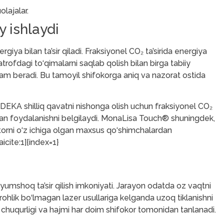
lajalar.
 ishlaydi
giya bilan ta’sir qiladi. Fraksiyonel CO₂ ta’sirida energiya
atrofdagi to‘qimalarni saqlab qolish bilan birga tabiiy
dam beradi. Bu tamoyil shifokorga aniq va nazorat ostida
 DEKA shilliq qavatni nishonga olish uchun fraksiyonel CO₂
an foydalanishni belgilaydi. MonaLisa Touch® shuningdek,
atorni o‘z ichiga olgan maxsus qo‘shimchalardan
icite:1]{index=1}
 yumshoq ta’sir qilish imkoniyati. Jarayon odatda oz vaqtni
rrohlik bo‘lmagan lazer usullariga kelganda uzoq tiklanishni
mi, chuqurligi va hajmi har doim shifokor tomonidan tanlanadi.