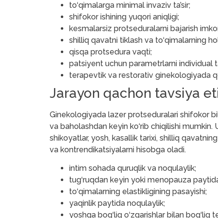
to‘qimalarga minimal invaziv ta’sir;
shifokor ishining yuqori aniqligi;
kesmalarsiz protseduralarni bajarish imkon
shilliq qavatni tiklash va to‘qimalarning h
qisqa protsedura vaqti;
patsiyent uchun parametrlarni individual t
terapevtik va restorativ ginekologiyada qo‘
Jarayon qachon tavsiya et
Ginekologiyada lazer protseduralari shifokor b
va baholashdan keyin ko‘rib chiqilishi mumkin.
shikoyatlar, yosh, kasallik tarixi, shilliq qavatnin
va kontrendikatsiyalarni hisobga oladi.
intim sohada quruqlik va noqulaylik;
tug‘ruqdan keyin yoki menopauza paytida s
to‘qimalarning elastikligining pasayishi;
yaqinlik paytida noqulaylik;
yoshga bog‘liq o‘zgarishlar bilan bog‘liq t