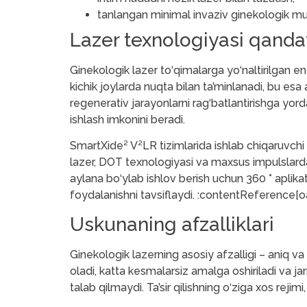
tanlangan minimal invaziv ginekologik muo
Lazer texnologiyasi qanday
Ginekologik lazer to‘qimalarga yo‘naltirilgan ener
kichik joylarda nuqta bilan ta’minlanadi, bu esa 
regenerativ jarayonlarni rag‘batlantirishga yor
ishlash imkonini beradi.
SmartXide² V²LR tizimlarida ishlab chiqaruvchi
lazer, DOT texnologiyasi va maxsus impulslard
aylana bo‘ylab ishlov berish uchun 360 ° aplik
foydalanishni tavsiflaydi. :contentReference[oa
Uskunaning afzalliklari
Ginekologik lazerning asosiy afzalligi – aniq va
oladi, katta kesmalarsiz amalga oshiriladi va ja
talab qilmaydi. Ta’sir qilishning o‘ziga xos reji