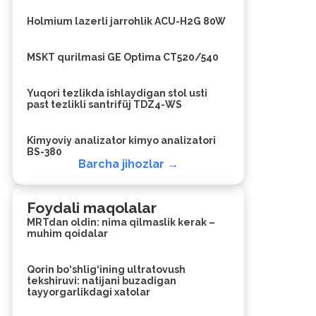
Holmium lazerli jarrohlik ACU-H2G 80W
MSKT qurilmasi GE Optima CT520/540
Yuqori tezlikda ishlaydigan stol usti
past tezlikli santrifüj TDZ4-WS
Kimyoviy analizator kimyo analizatori
BS-380
Barcha jihozlar →
Foydali maqolalar
MRTdan oldin: nima qilmaslik kerak –
muhim qoidalar
Qorin bo‘shlig‘ining ultratovush
tekshiruvi: natijani buzadigan
tayyorgarlikdagi xatolar