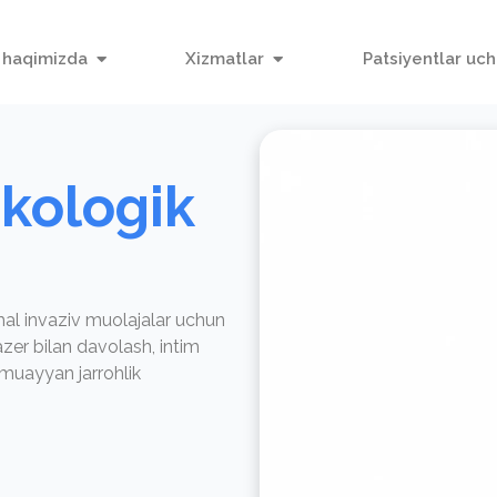
 haqimizda
Xizmatlar
Patsiyentlar uc
kologik
al invaziv muolajalar uchun
zer bilan davolash, intim
 muayyan jarrohlik