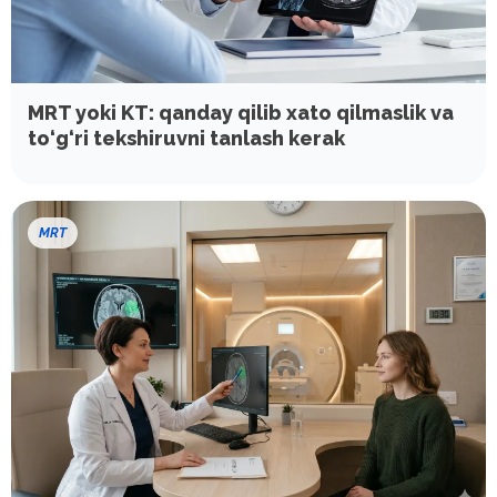
MRT yoki KT: qanday qilib xato qilmaslik va
to‘g‘ri tekshiruvni tanlash kerak
MRT