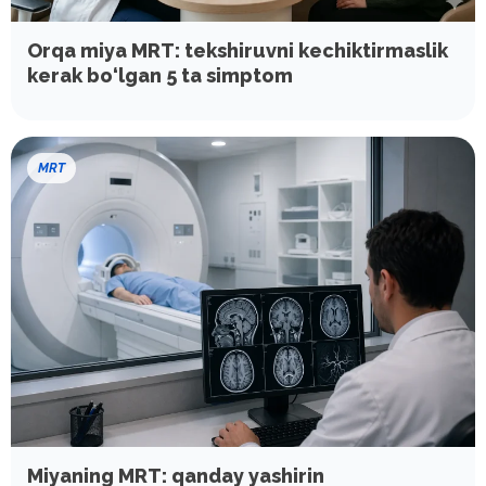
Orqa miya MRT: tekshiruvni kechiktirmaslik
kerak bo‘lgan 5 ta simptom
MRT
Miyaning MRT: qanday yashirin