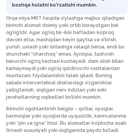
boshqa holatni ko'rsatishi mumkin.
Orqa miya MRT haqida o’ylashga majbur qiladigan
birinchi alomat doimiy yoki ortib borayotgan bel
og’rig’idir. Agar og’riq bir-ikki haftadan ko’proq
davom etsa, mashqdan keyin qaytsa va o’tirish,
yurish, uxlash yoki ishlashga xalaqit bersa, endi bu
shunchaki “charchoq” emas. Ayniqsa, tashvish
beruvchi og’riq kechasi kuchayadi, dam olish bilan
kamaymaydi yoki og’riq qoldiruvchi vositalardan
muntazam foydalanishni talab qiladi. Buning
sababi intervertebral disklardagi o’zgarishlar,
yallig’lanish, siqilgan nerv ildizlari yoki eski
jarohatlarning oqibatlari bo’lishi mumkin.
Ikkinchi ogohlantirish belgisi – qo’llar, oyoqlar,
barmoqlar yoki oyoqlarda uyqusizlik, karıncalanma
yoki “pin va igna” hissi. Bu alomatlar ko’pincha asab
tirnash xususiyati yoki siqilganida paydo bo’ladi.