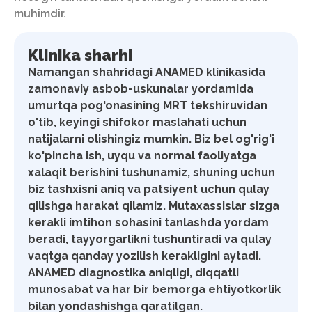
muhimdir.
Klinika sharhi
Namangan shahridagi ANAMED klinikasida
zamonaviy asbob-uskunalar yordamida
umurtqa pog'onasining MRT tekshiruvidan
o'tib, keyingi shifokor maslahati uchun
natijalarni olishingiz mumkin. Biz bel og'rig'i
ko'pincha ish, uyqu va normal faoliyatga
xalaqit berishini tushunamiz, shuning uchun
biz tashxisni aniq va patsiyent uchun qulay
qilishga harakat qilamiz. Mutaxassislar sizga
kerakli imtihon sohasini tanlashda yordam
beradi, tayyorgarlikni tushuntiradi va qulay
vaqtga qanday yozilish kerakligini aytadi.
ANAMED diagnostika aniqligi, diqqatli
munosabat va har bir bemorga ehtiyotkorlik
bilan yondashishga qaratilgan.