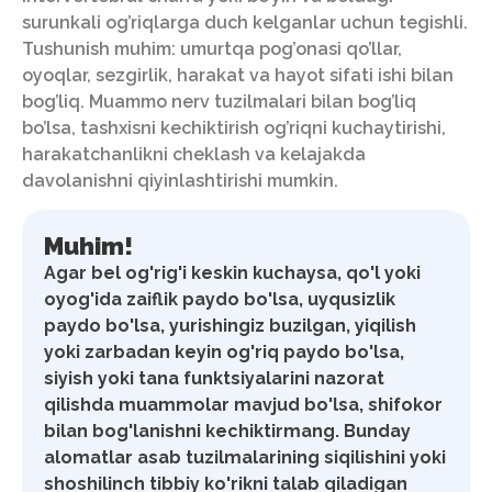
surunkali og’riqlarga duch kelganlar uchun tegishli.
Tushunish muhim: umurtqa pog’onasi qo’llar,
oyoqlar, sezgirlik, harakat va hayot sifati ishi bilan
bog’liq. Muammo nerv tuzilmalari bilan bog’liq
bo’lsa, tashxisni kechiktirish og’riqni kuchaytirishi,
harakatchanlikni cheklash va kelajakda
davolanishni qiyinlashtirishi mumkin.
Muhim!
Agar bel og'rig'i keskin kuchaysa, qo'l yoki
oyog'ida zaiflik paydo bo'lsa, uyqusizlik
paydo bo'lsa, yurishingiz buzilgan, yiqilish
yoki zarbadan keyin og'riq paydo bo'lsa,
siyish yoki tana funktsiyalarini nazorat
qilishda muammolar mavjud bo'lsa, shifokor
bilan bog'lanishni kechiktirmang. Bunday
alomatlar asab tuzilmalarining siqilishini yoki
shoshilinch tibbiy ko'rikni talab qiladigan