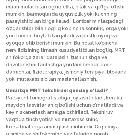
muammolar bilan og’riq elka, bilak va qo’lga o’tishi
mumkin, barmoqlarda uyqusizlik yoki kuchning
pasayishi bilan birga keladi. Lomber mintaqadagi
o’zgarishlar bilan og’riq ko’pincha sonning orqa yoki
yon tomoni bo’ylab tarqaladi va pastki oyoq va
oyoqqa etib borishi mumkin. Bu holat ko’pincha
nerv ildizining tirnash xususiyati bilan bog’liq. MRT
shifokorga zarar darajasini tushunishga va
davolanishni tanlashga yordam beradi: dori-
darmonlar, fizioterapiya, jismoniy terapiya, blokada
yoki mutaxassis bilan maslahatlashish.
Umurtqa MRT tekshiruvi qanday o‘tadi?
Patsiyent tomograf stoliga joylashtiriladi, kerakli
maydon tasvirlar aniq bo’lishi uchun o’rnatiladi va
keyin skanerlash amalga oshiriladi. Tekshiruv
vaqtida tinch yotish va mutaxassisning
ko’rsatmalariga amal qilish muhimdir. Orqa miya
qismiga va shifokorning vazifalariga qarab,