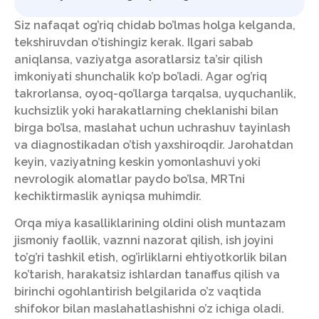
Siz nafaqat og’riq chidab bo’lmas holga kelganda,
tekshiruvdan o’tishingiz kerak. Ilgari sabab
aniqlansa, vaziyatga asoratlarsiz ta’sir qilish
imkoniyati shunchalik ko’p bo’ladi. Agar og’riq
takrorlansa, oyoq-qo’llarga tarqalsa, uyquchanlik,
kuchsizlik yoki harakatlarning cheklanishi bilan
birga bo’lsa, maslahat uchun uchrashuv tayinlash
va diagnostikadan o’tish yaxshiroqdir. Jarohatdan
keyin, vaziyatning keskin yomonlashuvi yoki
nevrologik alomatlar paydo bo’lsa, MRTni
kechiktirmaslik ayniqsa muhimdir.
Orqa miya kasalliklarining oldini olish muntazam
jismoniy faollik, vaznni nazorat qilish, ish joyini
to’g’ri tashkil etish, og’irliklarni ehtiyotkorlik bilan
ko’tarish, harakatsiz ishlardan tanaffus qilish va
birinchi ogohlantirish belgilarida o’z vaqtida
shifokor bilan maslahatlashishni o’z ichiga oladi.