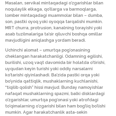
Masalan, servikal mintaqadagi o’zgarishlar bilan
noqulaylik elkaga, qo’llarga va barmoqlarga,
lomber mintaqadagi muammolar bilan – dumba,
son, pastki oyoq yoki oyoqqa tarqalishi mumkin.
MRT churra, protrusion, kanalning torayishi yoki
asab tuzilmalariga ta’sir qiluvchi boshqa omillar
mavjudligini aniqlashga yordam beradi.
Uchinchi alomat – umurtqa pog’onasining
cheklangan harakatchanligi. Odamning egilishi,
burilishi, uzoq vaqt davomida bir holatda o’tirishi,
uyqudan keyin turishi yoki oddiy narsalarni
ko’tarishi qiyinlashadi. Ba’zida pastki orqa yoki
bo’ynida qattiqlik, mushaklarning kuchlanishi,
“tiqilib qolish” hissi mavjud. Bunday namoyishlar
nafaqat mushaklarning spazmi, balki disklardagi
o’zgarishlar, umurtqa pog’onasi yoki atrofdagi
to’qimalarning o’zgarishi bilan ham bog’liq bo’lishi
mumkin. Agar harakatchanlik asta-sekin