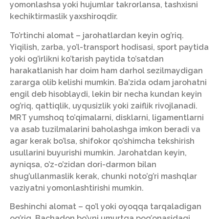
yomonlashsa yoki hujumlar takrorlansa, tashxisni
kechiktirmaslik yaxshiroqdir.
To’rtinchi alomat – jarohatlardan keyin og’riq.
Yiqilish, zarba, yo’l-transport hodisasi, sport paytida
yoki og’irlikni ko’tarish paytida to’satdan
harakatlanish har doim ham darhol sezilmaydigan
zararga olib kelishi mumkin. Ba’zida odam jarohatni
engil deb hisoblaydi, lekin bir necha kundan keyin
og’riq, qattiqlik, uyqusizlik yoki zaiflik rivojlanadi.
MRT yumshoq to’qimalarni, disklarni, ligamentlarni
va asab tuzilmalarini baholashga imkon beradi va
agar kerak bo’lsa, shifokor qo’shimcha tekshirish
usullarini buyurishi mumkin. Jarohatdan keyin,
ayniqsa, o’z-o’zidan dori-darmon bilan
shug’ullanmaslik kerak, chunki noto’g’ri mashqlar
vaziyatni yomonlashtirishi mumkin.
Beshinchi alomat – qo’l yoki oyoqqa tarqaladigan
og’riq. Bachadon bo’yni umurtqa pog’onasidagi