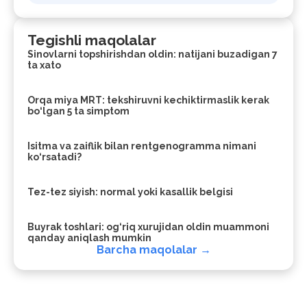
Tegishli maqolalar
Sinovlarni topshirishdan oldin: natijani buzadigan 7
ta xato
Orqa miya MRT: tekshiruvni kechiktirmaslik kerak
bo‘lgan 5 ta simptom
Isitma va zaiflik bilan rentgenogramma nimani
ko‘rsatadi?
Tez-tez siyish: normal yoki kasallik belgisi
Buyrak toshlari: og‘riq xurujidan oldin muammoni
qanday aniqlash mumkin
Barcha maqolalar →