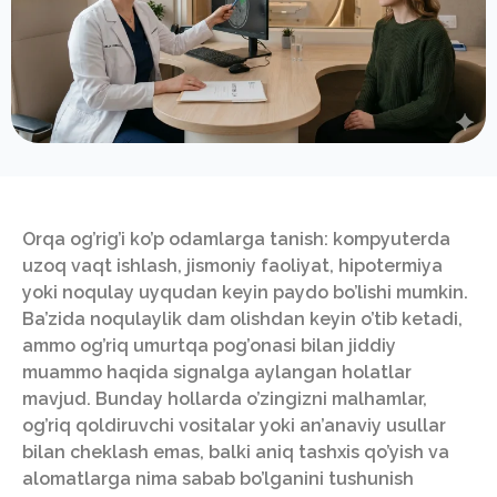
Orqa og’rig’i ko’p odamlarga tanish: kompyuterda
uzoq vaqt ishlash, jismoniy faoliyat, hipotermiya
yoki noqulay uyqudan keyin paydo bo’lishi mumkin.
Ba’zida noqulaylik dam olishdan keyin o’tib ketadi,
ammo og’riq umurtqa pog’onasi bilan jiddiy
muammo haqida signalga aylangan holatlar
mavjud. Bunday hollarda o’zingizni malhamlar,
og’riq qoldiruvchi vositalar yoki an’anaviy usullar
bilan cheklash emas, balki aniq tashxis qo’yish va
alomatlarga nima sabab bo’lganini tushunish