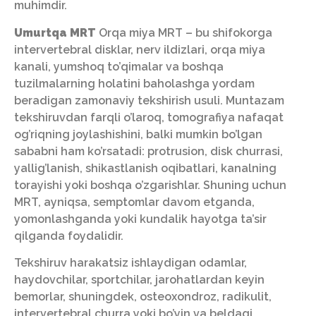
muhimdir.
Umurtqa MRT
Orqa miya MRT – bu shifokorga
intervertebral disklar, nerv ildizlari, orqa miya
kanali, yumshoq to’qimalar va boshqa
tuzilmalarning holatini baholashga yordam
beradigan zamonaviy tekshirish usuli. Muntazam
tekshiruvdan farqli o’laroq, tomografiya nafaqat
og’riqning joylashishini, balki mumkin bo’lgan
sababni ham ko’rsatadi: protrusion, disk churrasi,
yallig’lanish, shikastlanish oqibatlari, kanalning
torayishi yoki boshqa o’zgarishlar. Shuning uchun
MRT, ayniqsa, semptomlar davom etganda,
yomonlashganda yoki kundalik hayotga ta’sir
qilganda foydalidir.
Tekshiruv harakatsiz ishlaydigan odamlar,
haydovchilar, sportchilar, jarohatlardan keyin
bemorlar, shuningdek, osteoxondroz, radikulit,
intervertebral churra yoki bo’yin va beldagi