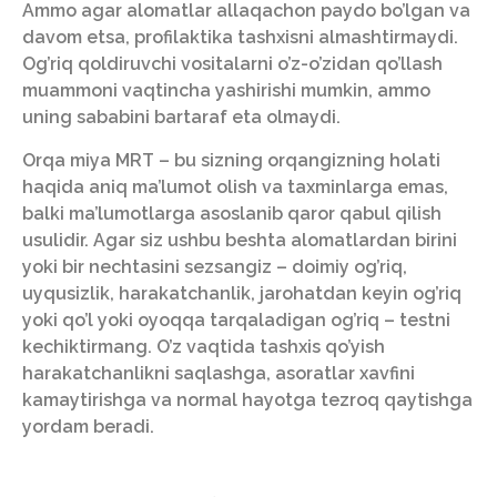
Ammo agar alomatlar allaqachon paydo bo’lgan va
davom etsa, profilaktika tashxisni almashtirmaydi.
Og’riq qoldiruvchi vositalarni o’z-o’zidan qo’llash
muammoni vaqtincha yashirishi mumkin, ammo
uning sababini bartaraf eta olmaydi.
Orqa miya MRT – bu sizning orqangizning holati
haqida aniq ma’lumot olish va taxminlarga emas,
balki ma’lumotlarga asoslanib qaror qabul qilish
usulidir. Agar siz ushbu beshta alomatlardan birini
yoki bir nechtasini sezsangiz – doimiy og’riq,
uyqusizlik, harakatchanlik, jarohatdan keyin og’riq
yoki qo’l yoki oyoqqa tarqaladigan og’riq – testni
kechiktirmang. O’z vaqtida tashxis qo’yish
harakatchanlikni saqlashga, asoratlar xavfini
kamaytirishga va normal hayotga tezroq qaytishga
yordam beradi.