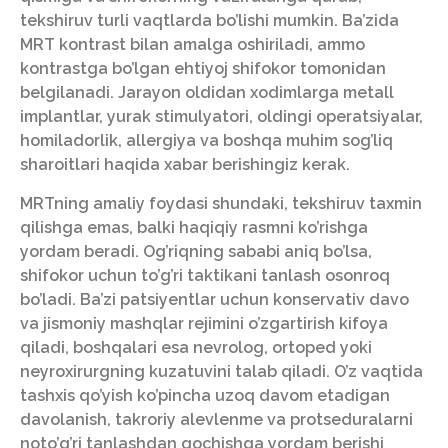
tekshiruv turli vaqtlarda bo’lishi mumkin. Ba’zida
MRT kontrast bilan amalga oshiriladi, ammo
kontrastga bo’lgan ehtiyoj shifokor tomonidan
belgilanadi. Jarayon oldidan xodimlarga metall
implantlar, yurak stimulyatori, oldingi operatsiyalar,
homiladorlik, allergiya va boshqa muhim sog’liq
sharoitlari haqida xabar berishingiz kerak.
MRTning amaliy foydasi shundaki, tekshiruv taxmin
qilishga emas, balki haqiqiy rasmni ko’rishga
yordam beradi. Og’riqning sababi aniq bo’lsa,
shifokor uchun to’g’ri taktikani tanlash osonroq
bo’ladi. Ba’zi patsiyentlar uchun konservativ davo
va jismoniy mashqlar rejimini o’zgartirish kifoya
qiladi, boshqalari esa nevrolog, ortoped yoki
neyroxirurgning kuzatuvini talab qiladi. O’z vaqtida
tashxis qo’yish ko’pincha uzoq davom etadigan
davolanish, takroriy alevlenme va protseduralarni
noto’g’ri tanlashdan qochishga yordam berishi