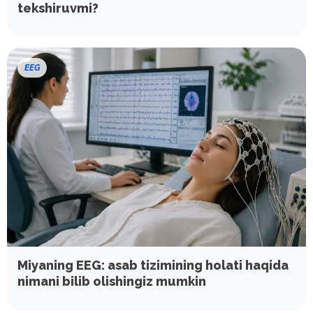
tekshiruvmi?
EEG
Miyaning EEG: asab tizimining holati haqida
nimani bilib olishingiz mumkin