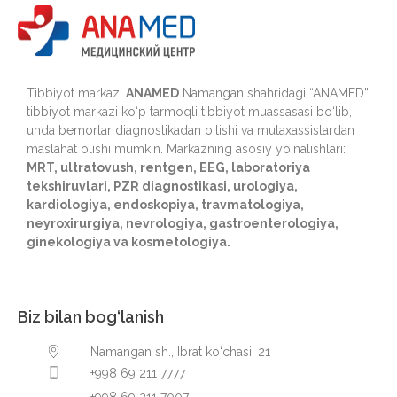
Tibbiyot markazi
ANAMED
Namangan shahridagi “ANAMED”
tibbiyot markazi ko‘p tarmoqli tibbiyot muassasasi bo‘lib,
unda bemorlar diagnostikadan o‘tishi va mutaxassislardan
maslahat olishi mumkin. Markazning asosiy yo‘nalishlari:
MRT, ultratovush, rentgen, EEG, laboratoriya
tekshiruvlari, PZR diagnostikasi, urologiya,
kardiologiya, endoskopiya, travmatologiya,
neyroxirurgiya, nevrologiya, gastroenterologiya,
ginekologiya va kosmetologiya.
Biz bilan bog‘lanish
Namangan sh., Ibrat ko‘chasi, 21
+998 69 211 7777
+998 69 211 7007