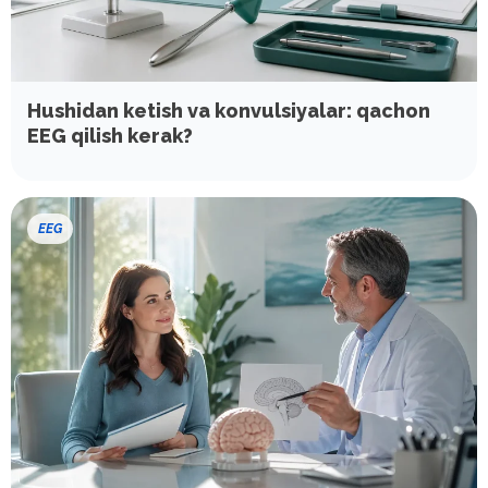
Hushidan ketish va konvulsiyalar: qachon
EEG qilish kerak?
EEG