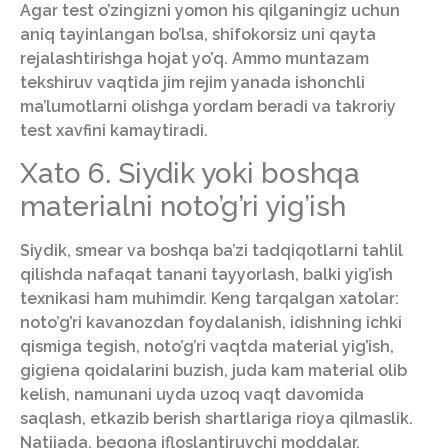
Agar test o’zingizni yomon his qilganingiz uchun
aniq tayinlangan bo’lsa, shifokorsiz uni qayta
rejalashtirishga hojat yo’q. Ammo muntazam
tekshiruv vaqtida jim rejim yanada ishonchli
ma’lumotlarni olishga yordam beradi va takroriy
test xavfini kamaytiradi.
Xato 6. Siydik yoki boshqa
materialni noto’g’ri yig’ish
Siydik, smear va boshqa ba’zi tadqiqotlarni tahlil
qilishda nafaqat tanani tayyorlash, balki yig’ish
texnikasi ham muhimdir. Keng tarqalgan xatolar:
noto’g’ri kavanozdan foydalanish, idishning ichki
qismiga tegish, noto’g’ri vaqtda material yig’ish,
gigiena qoidalarini buzish, juda kam material olib
kelish, namunani uyda uzoq vaqt davomida
saqlash, etkazib berish shartlariga rioya qilmaslik.
Natijada, begona ifloslantiruvchi moddalar,