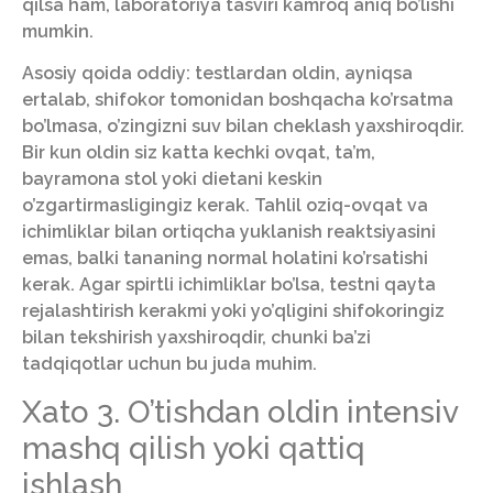
qilsa ham, laboratoriya tasviri kamroq aniq bo’lishi
mumkin.
Asosiy qoida oddiy: testlardan oldin, ayniqsa
ertalab, shifokor tomonidan boshqacha ko’rsatma
bo’lmasa, o’zingizni suv bilan cheklash yaxshiroqdir.
Bir kun oldin siz katta kechki ovqat, ta’m,
bayramona stol yoki dietani keskin
o’zgartirmasligingiz kerak. Tahlil oziq-ovqat va
ichimliklar bilan ortiqcha yuklanish reaktsiyasini
emas, balki tananing normal holatini ko’rsatishi
kerak. Agar spirtli ichimliklar bo’lsa, testni qayta
rejalashtirish kerakmi yoki yo’qligini shifokoringiz
bilan tekshirish yaxshiroqdir, chunki ba’zi
tadqiqotlar uchun bu juda muhim.
Xato 3. O’tishdan oldin intensiv
mashq qilish yoki qattiq
ishlash