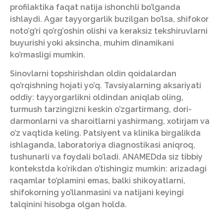
profilaktika faqat natija ishonchli bo’lganda
ishlaydi. Agar tayyorgarlik buzilgan bo’lsa, shifokor
noto’g’ri qo’rg’oshin olishi va keraksiz tekshiruvlarni
buyurishi yoki aksincha, muhim dinamikani
ko’rmasligi mumkin.
Sinovlarni topshirishdan oldin qoidalardan
qo’rqishning hojati yo’q. Tavsiyalarning aksariyati
oddiy: tayyorgarlikni oldindan aniqlab oling,
turmush tarzingizni keskin o’zgartirmang, dori-
darmonlarni va sharoitlarni yashirmang, xotirjam va
o’z vaqtida keling. Patsiyent va klinika birgalikda
ishlaganda, laboratoriya diagnostikasi aniqroq,
tushunarli va foydali bo’ladi. ANAMEDda siz tibbiy
kontekstda ko’rikdan o’tishingiz mumkin: arizadagi
raqamlar to’plamini emas, balki shikoyatlarni,
shifokorning yo’llanmasini va natijani keyingi
talqinini hisobga olgan holda.