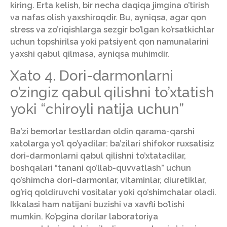
kiring. Erta kelish, bir necha daqiqa jimgina o’tirish
va nafas olish yaxshiroqdir. Bu, ayniqsa, agar qon
stress va zo’riqishlarga sezgir bo’lgan ko’rsatkichlar
uchun topshirilsa yoki patsiyent qon namunalarini
yaxshi qabul qilmasa, ayniqsa muhimdir.
Xato 4. Dori-darmonlarni
o’zingiz qabul qilishni to’xtatish
yoki “chiroyli natija uchun”
Ba’zi bemorlar testlardan oldin qarama-qarshi
xatolarga yo’l qo’yadilar: ba’zilari shifokor ruxsatisiz
dori-darmonlarni qabul qilishni to’xtatadilar,
boshqalari “tanani qo’llab-quvvatlash” uchun
qo’shimcha dori-darmonlar, vitaminlar, diuretiklar,
og’riq qoldiruvchi vositalar yoki qo’shimchalar oladi.
Ikkalasi ham natijani buzishi va xavfli bo’lishi
mumkin. Ko’pgina dorilar laboratoriya