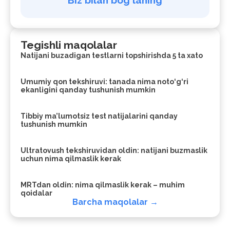
Tegishli maqolalar
Natijani buzadigan testlarni topshirishda 5 ta xato
Umumiy qon tekshiruvi: tanada nima noto‘g‘ri
ekanligini qanday tushunish mumkin
Tibbiy ma’lumotsiz test natijalarini qanday
tushunish mumkin
Ultratovush tekshiruvidan oldin: natijani buzmaslik
uchun nima qilmaslik kerak
MRTdan oldin: nima qilmaslik kerak – muhim
qoidalar
Barcha maqolalar →