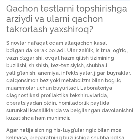
Qachon testlarni topshirishga
arziydi va ularni qachon
takrorlash yaxshiroq?
Sinovlar nafaqat odam allaqachon kasal
bo’lganida kerak bo’ladi. Ular zaiflik, isitma, og’riq,
vazn o’zgarishi, ovqat hazm qilish tizimining
buzilishi, shishish, tez-tez siyish, shubhali
yallig’lanish, anemiya, infektsiyalar, jigar, buyraklar,
qalqonsimon bez yoki metabolizm bilan bog’liq
muammolar uchun buyuriladi. Laboratoriya
diagnostikasi profilaktika tekshiruvlarida,
operatsiyadan oldin, homiladorlik paytida,
surunkali kasalliklarda va belgilangan davolanishni
kuzatishda ham muhimdir.
Agar natija sizning his-tuyg’ularingiz bilan mos
kelmasa, preparatning buzilishiga shubha bo’lsa,