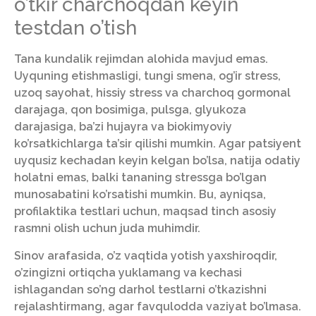
o’tkir charchoqdan keyin
testdan o’tish
Tana kundalik rejimdan alohida mavjud emas.
Uyquning etishmasligi, tungi smena, og’ir stress,
uzoq sayohat, hissiy stress va charchoq gormonal
darajaga, qon bosimiga, pulsga, glyukoza
darajasiga, ba’zi hujayra va biokimyoviy
ko’rsatkichlarga ta’sir qilishi mumkin. Agar patsiyent
uyqusiz kechadan keyin kelgan bo’lsa, natija odatiy
holatni emas, balki tananing stressga bo’lgan
munosabatini ko’rsatishi mumkin. Bu, ayniqsa,
profilaktika testlari uchun, maqsad tinch asosiy
rasmni olish uchun juda muhimdir.
Sinov arafasida, o’z vaqtida yotish yaxshiroqdir,
o’zingizni ortiqcha yuklamang va kechasi
ishlagandan so’ng darhol testlarni o’tkazishni
rejalashtirmang, agar favqulodda vaziyat bo’lmasa.