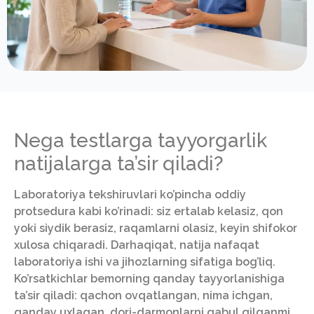
Nega testlarga tayyorgarlik
natijalarga ta’sir qiladi?
Laboratoriya tekshiruvlari ko’pincha oddiy
protsedura kabi ko’rinadi: siz ertalab kelasiz, qon
yoki siydik berasiz, raqamlarni olasiz, keyin shifokor
xulosa chiqaradi. Darhaqiqat, natija nafaqat
laboratoriya ishi va jihozlarning sifatiga bog’liq.
Ko’rsatkichlar bemorning qanday tayyorlanishiga
ta’sir qiladi: qachon ovqatlangan, nima ichgan,
qanday uxlagan, dori-darmonlarni qabul qilganmi,