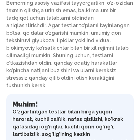
Bemorning asosiy vazifasi tayyorgarlikni o’z-o’zidan
taxmin qilishga urinish emas, balki ma’lum bir
tadqiqot uchun talablarni oldindan
aniqlashtirishdir. Agar testlar to’plami tayinlangan
bo’lsa, qoidalar o’zgarishi mumkin: umumiy qon
tekshiruvi glyukoza, lipidlar yoki individual
biokimyoviy ko’rsatkichlar bilan bir xil rejimni talab
qilmasligi mumkin. Shuning uchun, testlarni
o’tkazishdan oldin, qanday odatiy harakatlar
ko’pincha natijani buzishini va ularni keraksiz
stresssiz qanday qilib oldini olish kerakligini
tushunish kerak.
Muhim!
O'zgartirilgan testlar bilan birga yuqori
harorat, kuchli zaiflik, nafas qisilishi, ko'krak
qafasidagi og'riqlar, kuchli qorin og'rig'i,
tartibsizlik, sog'lig'ining keskin