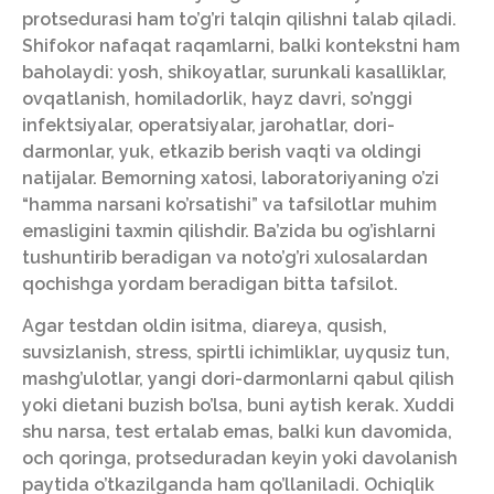
protsedurasi ham to’g’ri talqin qilishni talab qiladi.
Shifokor nafaqat raqamlarni, balki kontekstni ham
baholaydi: yosh, shikoyatlar, surunkali kasalliklar,
ovqatlanish, homiladorlik, hayz davri, so’nggi
infektsiyalar, operatsiyalar, jarohatlar, dori-
darmonlar, yuk, etkazib berish vaqti va oldingi
natijalar. Bemorning xatosi, laboratoriyaning o’zi
“hamma narsani ko’rsatishi” va tafsilotlar muhim
emasligini taxmin qilishdir. Ba’zida bu og’ishlarni
tushuntirib beradigan va noto’g’ri xulosalardan
qochishga yordam beradigan bitta tafsilot.
Agar testdan oldin isitma, diareya, qusish,
suvsizlanish, stress, spirtli ichimliklar, uyqusiz tun,
mashg’ulotlar, yangi dori-darmonlarni qabul qilish
yoki dietani buzish bo’lsa, buni aytish kerak. Xuddi
shu narsa, test ertalab emas, balki kun davomida,
och qoringa, protseduradan keyin yoki davolanish
paytida o’tkazilganda ham qo’llaniladi. Ochiqlik