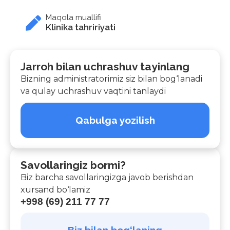
Maqola muallifi
Klinika tahririyati
Jarroh bilan uchrashuv tayinlang
Bizning administratorimiz siz bilan bog‘lanadi
va qulay uchrashuv vaqtini tanlaydi
Qabulga yozilish
Savollaringiz bormi?
Biz barcha savollaringizga javob berishdan
xursand bo‘lamiz
+998 (69) 211 77 77
Biz bilan bog‘laning