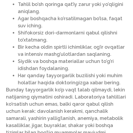
Tahlil bo’sh qoringa qat’iy zarur yoki yo’qligini
aniqlang.
Agar boshqacha ko’rsatilmagan bo’lsa, faqat
suv iching.
Shifokorsiz dori-darmonlarni qabul qilishni
to’xtatmang.
Bir kecha oldin spirtli ichimliklar, og’ir ovqatlar
va intensiv mashg’ulotlardan saqlaning.
Siydik va boshqa materiallar uchun to’g’ri
idishdan foydalaning.
Har qanday tayyorgarlik buzilishi yoki muhim
holatlar haqida doktoringizga xabar bering.
Bunday tayyorgarlik ko’p vaqt talab qilmaydi, lekin
natijaning qiymatini oshiradi. Laboratoriya tahlillari
ko’rsatish uchun emas, balki qaror qabul qilish
uchun kerak: davolanish kerakmi, qanchalik
samarali, yashirin yallig’lanish, anemiya, metabolik
kasalliklar, jigar, buyraklar, shakar yoki boshqa
tizimlar bilan bog’liq muammolar mavjudmi.