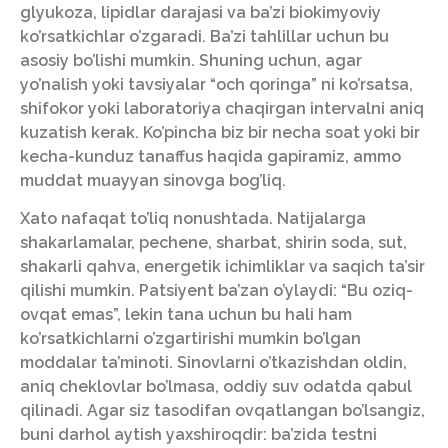
glyukoza, lipidlar darajasi va ba’zi biokimyoviy
ko’rsatkichlar o’zgaradi. Ba’zi tahlillar uchun bu
asosiy bo’lishi mumkin. Shuning uchun, agar
yo’nalish yoki tavsiyalar “och qoringa” ni ko’rsatsa,
shifokor yoki laboratoriya chaqirgan intervalni aniq
kuzatish kerak. Ko’pincha biz bir necha soat yoki bir
kecha-kunduz tanaffus haqida gapiramiz, ammo
muddat muayyan sinovga bog’liq.
Xato nafaqat to’liq nonushtada. Natijalarga
shakarlamalar, pechene, sharbat, shirin soda, sut,
shakarli qahva, energetik ichimliklar va saqich ta’sir
qilishi mumkin. Patsiyent ba’zan o’ylaydi: “Bu oziq-
ovqat emas”, lekin tana uchun bu hali ham
ko’rsatkichlarni o’zgartirishi mumkin bo’lgan
moddalar ta’minoti. Sinovlarni o’tkazishdan oldin,
aniq cheklovlar bo’lmasa, oddiy suv odatda qabul
qilinadi. Agar siz tasodifan ovqatlangan bo’lsangiz,
buni darhol aytish yaxshiroqdir: ba’zida testni