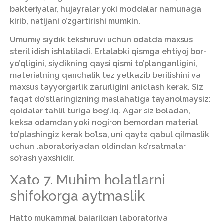
bakteriyalar, hujayralar yoki moddalar namunaga
kirib, natijani o’zgartirishi mumkin.
Umumiy siydik tekshiruvi uchun odatda maxsus
steril idish ishlatiladi. Ertalabki qismga ehtiyoj bor-
yo’qligini, siydikning qaysi qismi to’planganligini,
materialning qanchalik tez yetkazib berilishini va
maxsus tayyorgarlik zarurligini aniqlash kerak. Siz
faqat do’stlaringizning maslahatiga tayanolmaysiz:
qoidalar tahlil turiga bog’liq. Agar siz boladan,
keksa odamdan yoki nogiron bemordan material
to’plashingiz kerak bo’lsa, uni qayta qabul qilmaslik
uchun laboratoriyadan oldindan ko’rsatmalar
so’rash yaxshidir.
Xato 7. Muhim holatlarni
shifokorga aytmaslik
Hatto mukammal bajarilgan laboratoriya