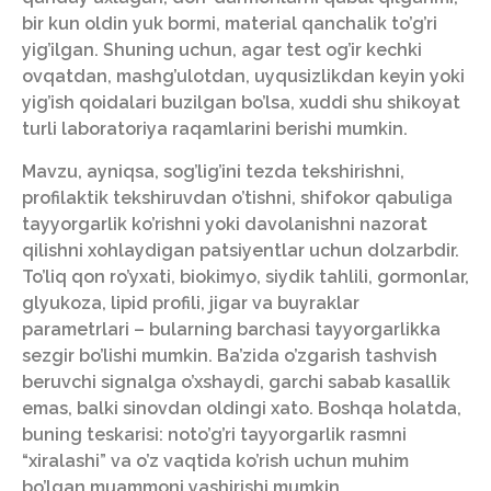
bir kun oldin yuk bormi, material qanchalik to’g’ri
yig’ilgan. Shuning uchun, agar test og’ir kechki
ovqatdan, mashg’ulotdan, uyqusizlikdan keyin yoki
yig’ish qoidalari buzilgan bo’lsa, xuddi shu shikoyat
turli laboratoriya raqamlarini berishi mumkin.
Mavzu, ayniqsa, sog’lig’ini tezda tekshirishni,
profilaktik tekshiruvdan o’tishni, shifokor qabuliga
tayyorgarlik ko’rishni yoki davolanishni nazorat
qilishni xohlaydigan patsiyentlar uchun dolzarbdir.
To’liq qon ro’yxati, biokimyo, siydik tahlili, gormonlar,
glyukoza, lipid profili, jigar va buyraklar
parametrlari – bularning barchasi tayyorgarlikka
sezgir bo’lishi mumkin. Ba’zida o’zgarish tashvish
beruvchi signalga o’xshaydi, garchi sabab kasallik
emas, balki sinovdan oldingi xato. Boshqa holatda,
buning teskarisi: noto’g’ri tayyorgarlik rasmni
“xiralashi” va o’z vaqtida ko’rish uchun muhim
bo’lgan muammoni yashirishi mumkin.