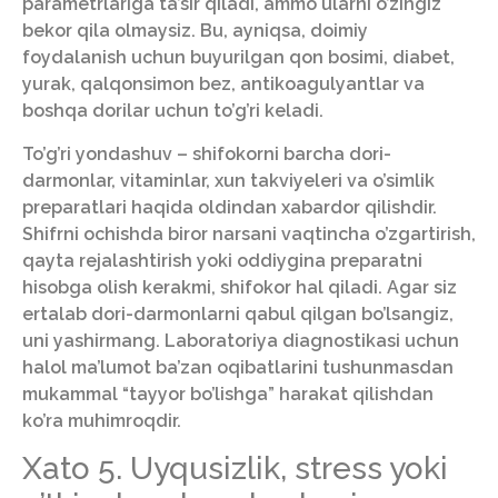
parametrlariga ta’sir qiladi, ammo ularni o’zingiz
bekor qila olmaysiz. Bu, ayniqsa, doimiy
foydalanish uchun buyurilgan qon bosimi, diabet,
yurak, qalqonsimon bez, antikoagulyantlar va
boshqa dorilar uchun to’g’ri keladi.
To’g’ri yondashuv – shifokorni barcha dori-
darmonlar, vitaminlar, xun takviyeleri va o’simlik
preparatlari haqida oldindan xabardor qilishdir.
Shifrni ochishda biror narsani vaqtincha o’zgartirish,
qayta rejalashtirish yoki oddiygina preparatni
hisobga olish kerakmi, shifokor hal qiladi. Agar siz
ertalab dori-darmonlarni qabul qilgan bo’lsangiz,
uni yashirmang. Laboratoriya diagnostikasi uchun
halol ma’lumot ba’zan oqibatlarini tushunmasdan
mukammal “tayyor bo’lishga” harakat qilishdan
ko’ra muhimroqdir.
Xato 5. Uyqusizlik, stress yoki