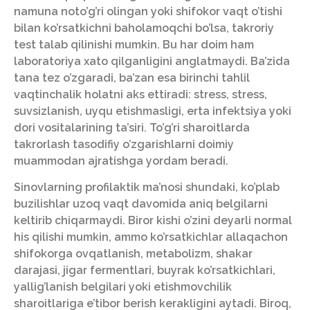
namuna noto’g’ri olingan yoki shifokor vaqt o’tishi
bilan ko’rsatkichni baholamoqchi bo’lsa, takroriy
test talab qilinishi mumkin. Bu har doim ham
laboratoriya xato qilganligini anglatmaydi. Ba’zida
tana tez o’zgaradi, ba’zan esa birinchi tahlil
vaqtinchalik holatni aks ettiradi: stress, stress,
suvsizlanish, uyqu etishmasligi, erta infektsiya yoki
dori vositalarining ta’siri. To’g’ri sharoitlarda
takrorlash tasodifiy o’zgarishlarni doimiy
muammodan ajratishga yordam beradi.
Sinovlarning profilaktik ma’nosi shundaki, ko’plab
buzilishlar uzoq vaqt davomida aniq belgilarni
keltirib chiqarmaydi. Biror kishi o’zini deyarli normal
his qilishi mumkin, ammo ko’rsatkichlar allaqachon
shifokorga ovqatlanish, metabolizm, shakar
darajasi, jigar fermentlari, buyrak ko’rsatkichlari,
yallig’lanish belgilari yoki etishmovchilik
sharoitlariga e’tibor berish kerakligini aytadi. Biroq,