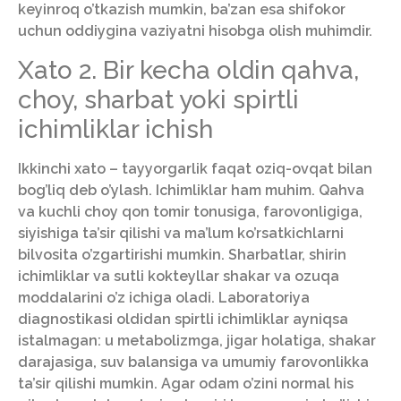
keyinroq o’tkazish mumkin, ba’zan esa shifokor
uchun oddiygina vaziyatni hisobga olish muhimdir.
Xato 2. Bir kecha oldin qahva,
choy, sharbat yoki spirtli
ichimliklar ichish
Ikkinchi xato – tayyorgarlik faqat oziq-ovqat bilan
bog’liq deb o’ylash. Ichimliklar ham muhim. Qahva
va kuchli choy qon tomir tonusiga, farovonligiga,
siyishiga ta’sir qilishi va ma’lum ko’rsatkichlarni
bilvosita o’zgartirishi mumkin. Sharbatlar, shirin
ichimliklar va sutli kokteyllar shakar va ozuqa
moddalarini o’z ichiga oladi. Laboratoriya
diagnostikasi oldidan spirtli ichimliklar ayniqsa
istalmagan: u metabolizmga, jigar holatiga, shakar
darajasiga, suv balansiga va umumiy farovonlikka
ta’sir qilishi mumkin. Agar odam o’zini normal his