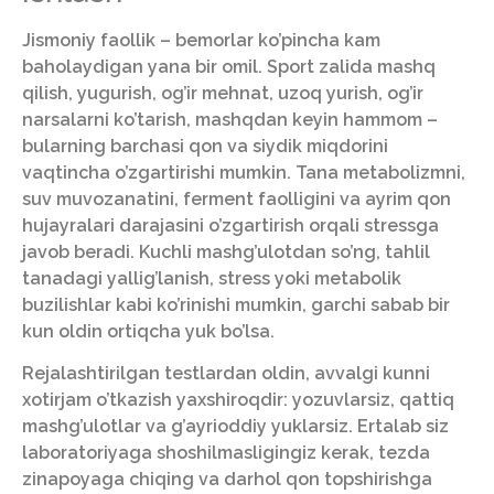
Jismoniy faollik – bemorlar ko’pincha kam
baholaydigan yana bir omil. Sport zalida mashq
qilish, yugurish, og’ir mehnat, uzoq yurish, og’ir
narsalarni ko’tarish, mashqdan keyin hammom –
bularning barchasi qon va siydik miqdorini
vaqtincha o’zgartirishi mumkin. Tana metabolizmni,
suv muvozanatini, ferment faolligini va ayrim qon
hujayralari darajasini o’zgartirish orqali stressga
javob beradi. Kuchli mashg’ulotdan so’ng, tahlil
tanadagi yallig’lanish, stress yoki metabolik
buzilishlar kabi ko’rinishi mumkin, garchi sabab bir
kun oldin ortiqcha yuk bo’lsa.
Rejalashtirilgan testlardan oldin, avvalgi kunni
xotirjam o’tkazish yaxshiroqdir: yozuvlarsiz, qattiq
mashg’ulotlar va g’ayrioddiy yuklarsiz. Ertalab siz
laboratoriyaga shoshilmasligingiz kerak, tezda
zinapoyaga chiqing va darhol qon topshirishga