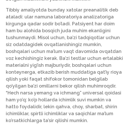
Tibbiy amaliyotda bunday xatolar preanalitik deb
ataladi: ular namuna laboratoriya analizatoriga
kirgunga qadar sodir bo’ladi. Patsiyent har doim
ham bu alohida bosqich juda muhim ekanligini
tushunmaydi. Misol uchun, ba’zi tadqiqotlar uchun
siz odatdagidek ovqatlanishingiz mumkin,
boshqalari uchun ma’lum vaqt davomida ovqatdan
voz kechishingiz kerak. Ba’zi testlar uchun ertalabki
materialni yig’ish majburiydir, boshqalari uchun
konteynerga, etkazib berish muddatiga qat’iy rioya
qilish yoki faqat shifokor tomonidan belgilab
qo’yilgan ba’zi omillarni bekor qilish muhimroqdir.
“Hech narsa yemang va ichmang” universal qoidasi
ham yo’q: ko’p hollarda ichimlik suvi mumkin va
hatto foydalidir, lekin qahva, choy, sharbat, shirin
ichimliklar, spirtli ichimliklar va saqichlar ma’lum
ko’rsatkichlarga ta’sir qilishi mumkin.