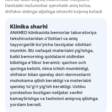
Dastlabki ma’lumotlar qanchalik aniq bo’lsa,
shifokor oldinga siljishiga ishonchi ko’proq bo’ladi.
Klinika sharhi
ANAMED klinikasida bemorlar laboratoriya
tekshiruvlaridan o'tishlari va aniq
tayyorgarlik bo'yicha tavsiyalar olishlari
mumkin. Biz nafaqat materialni yig'ishga,
balki bemorning qoidalarni oldindan
bilishiga e'tibor beramiz: qachon och
qoringa kelishi, nima ichish mumkinligi,
shifokor bilan qanday dori-darmonlarni
muhokama qilish kerakligi va materialni
qanday to'g'ri yig'ish kerakligi. Ushbu
yondashuv buzilgan natijalar xavfini
kamaytirishga va tashxisni aniqroq qilishga
yordam beradi.