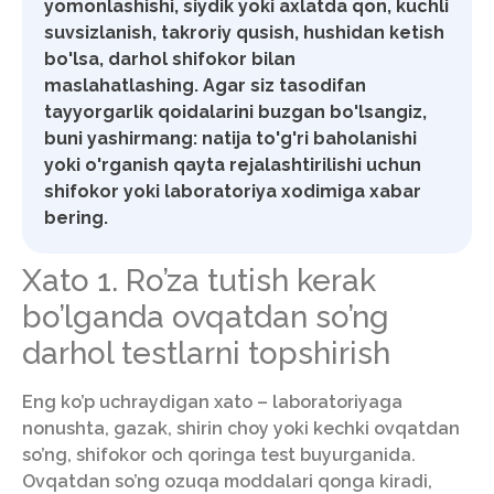
yomonlashishi, siydik yoki axlatda qon, kuchli
suvsizlanish, takroriy qusish, hushidan ketish
bo'lsa, darhol shifokor bilan
maslahatlashing. Agar siz tasodifan
tayyorgarlik qoidalarini buzgan bo'lsangiz,
buni yashirmang: natija to'g'ri baholanishi
yoki o'rganish qayta rejalashtirilishi uchun
shifokor yoki laboratoriya xodimiga xabar
bering.
Xato 1. Ro’za tutish kerak
bo’lganda ovqatdan so’ng
darhol testlarni topshirish
Eng ko’p uchraydigan xato – laboratoriyaga
nonushta, gazak, shirin choy yoki kechki ovqatdan
so’ng, shifokor och qoringa test buyurganida.
Ovqatdan so’ng ozuqa moddalari qonga kiradi,