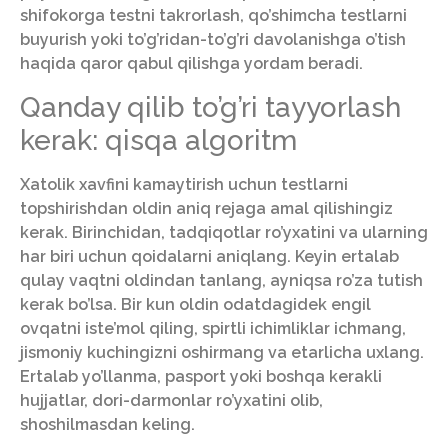
shifokorga testni takrorlash, qo’shimcha testlarni
buyurish yoki to’g’ridan-to’g’ri davolanishga o’tish
haqida qaror qabul qilishga yordam beradi.
Qanday qilib to’g’ri tayyorlash
kerak: qisqa algoritm
Xatolik xavfini kamaytirish uchun testlarni
topshirishdan oldin aniq rejaga amal qilishingiz
kerak. Birinchidan, tadqiqotlar ro’yxatini va ularning
har biri uchun qoidalarni aniqlang. Keyin ertalab
qulay vaqtni oldindan tanlang, ayniqsa ro’za tutish
kerak bo’lsa. Bir kun oldin odatdagidek engil
ovqatni iste’mol qiling, spirtli ichimliklar ichmang,
jismoniy kuchingizni oshirmang va etarlicha uxlang.
Ertalab yo’llanma, pasport yoki boshqa kerakli
hujjatlar, dori-darmonlar ro’yxatini olib,
shoshilmasdan keling.