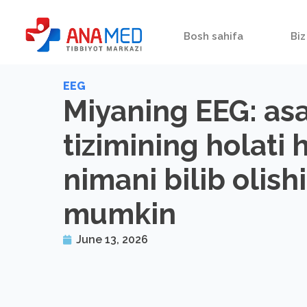
Bosh sahifa
Biz
EEG
Miyaning EEG: as
tizimining holati 
nimani bilib olish
mumkin
June 13, 2026