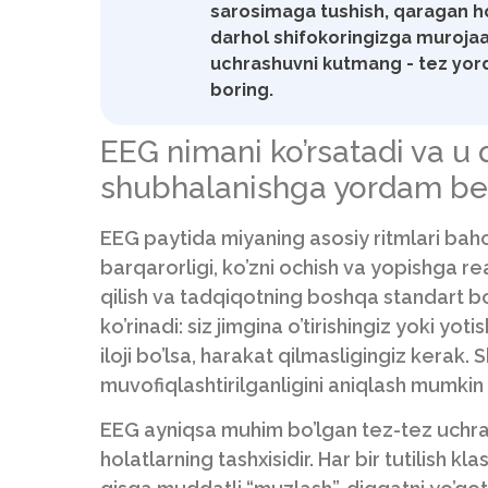
sarosimaga tushish, qaragan hold
darhol shifokoringizga murojaat 
uchrashuvni kutmang - tez yor
boring.
EEG nimani ko’rsatadi va u
shubhalanishga yordam be
EEG paytida miyaning asosiy ritmlari bahol
barqarorligi, ko’zni ochish va yopishga reak
qilish va tadqiqotning boshqa standart bo
ko’rinadi: siz jimgina o’tirishingiz yoki yo
iloji bo’lsa, harakat qilmasligingiz kerak
muvofiqlashtirilganligini aniqlash mumkin 
EEG ayniqsa muhim bo’lgan tez-tez uchrayd
holatlarning tashxisidir. Har bir tutilish k