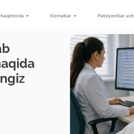
 haqimizda
Xizmatlar
Patsiyentlar uc
ab
haqida
ingiz