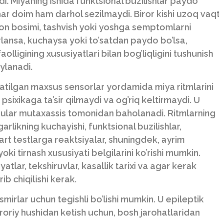
i. Miyaning ishida funktsional buzilishlar paydo
ar doim ham darhol sezilmaydi. Biror kishi uzoq vaq
on bosimi, tashvish yoki yoshga semptomlarni
lansa, kuchaysa yoki to’satdan paydo bo’lsa,
olligining xususiyatlari bilan bog’liqligini tushunish
ylanadi.
natilgan maxsus sensorlar yordamida miya ritmlarini
 psixikaga ta’sir qilmaydi va og’riq keltirmaydi. U
lik ular mutaxassis tomonidan baholanadi. Ritmlarning
arlikning kuchayishi, funktsional buzilishlar,
dart testlarga reaktsiyalar, shuningdek, ayrim
ki tirnash xususiyati belgilarini ko’rishi mumkin.
tlar, tekshiruvlar, kasallik tarixi va agar kerak
ib chiqilishi kerak.
smirlar uchun tegishli bo’lishi mumkin. U epileptik
kroriy hushidan ketish uchun, bosh jarohatlaridan