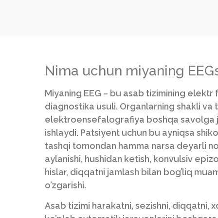
Nima uchun miyaning EEGs
Miyaning EEG – bu asab tizimining elektr
diagnostika usuli. Organlarning shakli va t
elektroensefalografiya boshqa savolga 
ishlaydi. Patsiyent uchun bu ayniqsa shi
tashqi tomondan hamma narsa deyarli norm
aylanishi, hushidan ketish, konvulsiv epizod
hislar, diqqatni jamlash bilan bog’liq mu
o’zgarishi.
Asab tizimi harakatni, sezishni, diqqatni, 