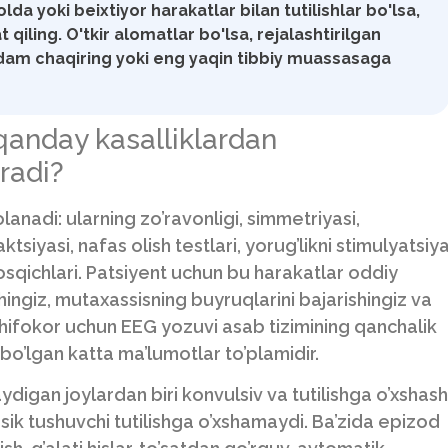
a yoki beixtiyor harakatlar bilan tutilishlar bo'lsa,
qiling. O'tkir alomatlar bo'lsa, rejalashtirilgan
dam chaqiring yoki eng yaqin tibbiy muassasaga
 qanday kasalliklardan
radi?
anadi: ularning zo’ravonligi, simmetriyasi,
tsiyasi, nafas olish testlari, yorug’likni stimulyatsiy
sqichlari. Patsiyent uchun bu harakatlar oddiy
tishingiz, mutaxassisning buyruqlarini bajarishingiz va
. Shifokor uchun EEG yozuvi asab tizimining qanchalik
bo’lgan katta ma’lumotlar to’plamidir.
igan joylardan biri konvulsiv va tutilishga o’xshash
lassik tushuvchi tutilishga o’xshamaydi. Ba’zida epizod