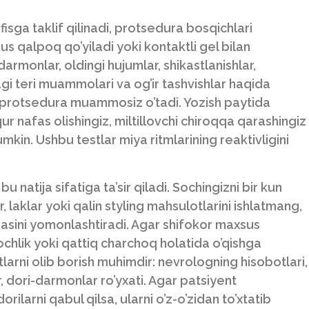
ga taklif qilinadi, protsedura bosqichlari
us qalpoq qo’yiladi yoki kontaktli gel bilan
darmonlar, oldingi hujumlar, shikastlanishlar,
agi teri muammolari va og’ir tashvishlar haqida
 protsedura muammosiz o’tadi. Yozish paytida
ur nafas olishingiz, miltillovchi chiroqqa qarashingiz
mkin. Ushbu testlar miya ritmlarining reaktivligini
atija sifatiga ta’sir qiladi. Sochingizni bir kun
ar, laklar yoki qalin styling mahsulotlarini ishlatmang,
oqasini yomonlashtiradi. Agar shifokor maxsus
ochlik yoki qattiq charchoq holatida o’qishga
atlarni olib borish muhimdir: nevrologning hisobotlari,
r, dori-darmonlar ro’yxati. Agar patsiyent
rilarni qabul qilsa, ularni o’z-o’zidan to’xtatib