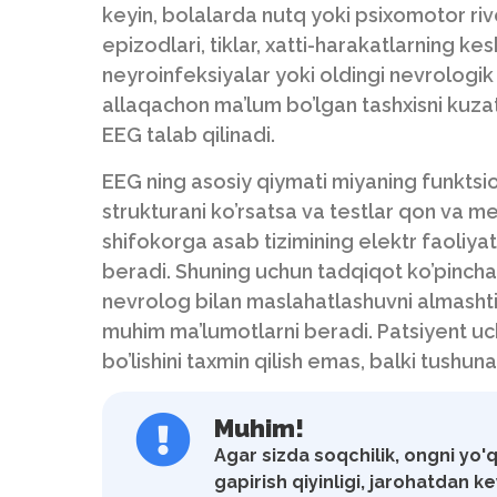
keyin, bolalarda nutq yoki psixomotor rivoj
epizodlari, tiklar, xatti-harakatlarning kesk
neyroinfeksiyalar yoki oldingi nevrologik 
allaqachon ma’lum bo’lgan tashxisni kuza
EEG talab qilinadi.
EEG ning asosiy qiymati miyaning funktsion
strukturani ko’rsatsa va testlar qon va me
shifokorga asab tizimining elektr faoliyat
beradi. Shuning uchun tadqiqot ko’pincha 
nevrolog bilan maslahatlashuvni almashtir
muhim ma’lumotlarni beradi. Patsiyent uc
bo’lishini taxmin qilish emas, balki tushuna
Muhim!
Agar sizda soqchilik, ongni yo'q
gapirish qiyinligi, jarohatdan ke