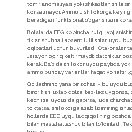
tomir anomaliyasi yoki shikastlanish ta’s
ko’rsatmaydi. Ammo u shifokorga keyingi 
beradigan funktsional o’zgarishlarni ko’rs
Bolalarda EEG ko’pincha nutq rivojlanishini
tiklar, shubhali absent tutilishlar, uyqu buzi
oqibatlari uchun buyuriladi. Ota-onalar 
Jarayon og’riq keltirmaydi: datchiklar bos
kerak. Ba’zida shifokor uyqu paytida yoki
ammo bunday variantlar faqat yo’naltirilg
Qo’llashning yana bir sohasi – bu uyqu bu
biror kishi uxlab qolsa, tez-tez uyg’onsa,
kechirsa, uyqusida gapirsa, juda charch
to’xtatsa, shifokorga asab tizimining ishl
hollarda EEG uyqu tadqiqotining boshqa u
bilan maslahatlashuv bilan to’ldiriladi. Tek
bog’liq.