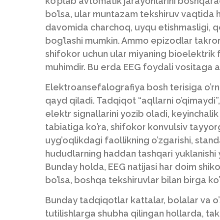
ko’plab avtomatik jarayonlarini boshqarad
bo’lsa, ular muntazam tekshiruv vaqtida h
davomida charchoq, uyqu etishmasligi, q
bog’lashi mumkin. Ammo epizodlar takror
shifokor uchun ular miyaning bioelektrik fa
muhimdir. Bu erda EEG foydali vositaga a
Elektroansefalografiya bosh terisiga o’r
qayd qiladi. Tadqiqot “aqllarni o’qimaydi”,
elektr signallarini yozib oladi, keyincha
tabiatiga ko’ra, shifokor konvulsiv tayyorg
uyg’oqlikdagi faollikning o’zgarishi, stan
hududlarning haddan tashqari yuklanishi yo
Bunday holda, EEG natijasi har doim shikoya
bo’lsa, boshqa tekshiruvlar bilan birga ko’r
Bunday tadqiqotlar kattalar, bolalar va o’
tutilishlarga shubha qilingan hollarda, ta