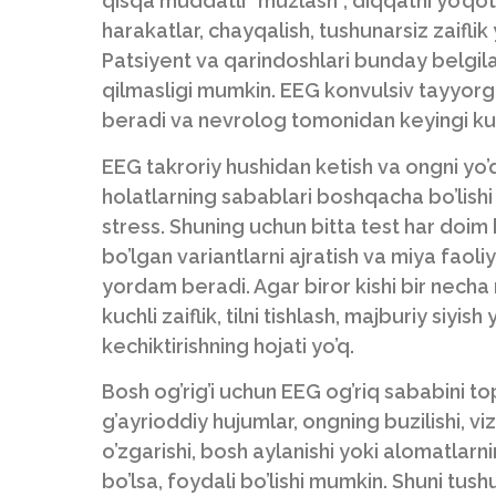
qisqa muddatli “muzlash”, diqqatni yo’qotis
harakatlar, chayqalish, tushunarsiz zaiflik 
Patsiyent va qarindoshlari bunday belgila
qilmasligi mumkin. EEG konvulsiv tayyorg
beradi va nevrolog tomonidan keyingi kuz
EEG takroriy hushidan ketish va ongni yo’
holatlarning sabablari boshqacha bo’lishi
stress. Shuning uchun bitta test har doi
bo’lgan variantlarni ajratish va miya faoli
yordam beradi. Agar biror kishi bir necha 
kuchli zaiflik, tilni tishlash, majburiy siyi
kechiktirishning hojati yo’q.
Bosh og’rig’i uchun EEG og’riq sababini t
g’ayrioddiy hujumlar, ongning buzilishi, vi
o’zgarishi, bosh aylanishi yoki alomatlarn
bo’lsa, foydali bo’lishi mumkin. Shuni tus