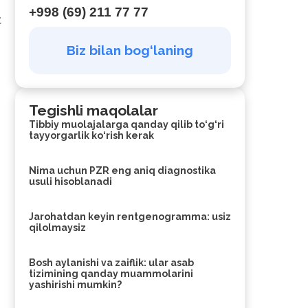
+998 (69) 211 77 77
t
Biz bilan bog‘laning
Tegishli maqolalar
Tibbiy muolajalarga qanday qilib to‘g‘ri
tayyorgarlik ko‘rish kerak
Nima uchun PZR eng aniq diagnostika
usuli hisoblanadi
Jarohatdan keyin rentgenogramma: usiz
qilolmaysiz
Bosh aylanishi va zaiflik: ular asab
tizimining qanday muammolarini
yashirishi mumkin?