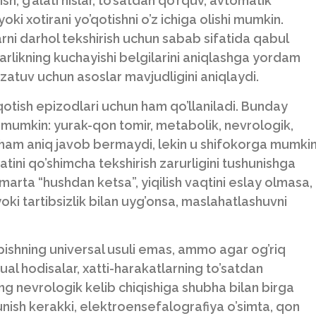
h, g’alati hislar, to’satdan qo’rquv, avtomatik
yoki xotirani yo’qotishni o’z ichiga olishi mumkin.
rni darhol tekshirish uchun sabab sifatida qabul
arlikning kuchayishi belgilarini aniqlashga yordam
atuv uchun asoslar mavjudligini aniqlaydi.
qotish epizodlari uchun ham qo’llaniladi. Bunday
 mumkin: yurak-qon tomir, metabolik, nevrologik,
m ham aniq javob bermaydi, lekin u shifokorga mumki
yatini qo’shimcha tekshirish zarurligini tushunishga
marta “hushdan ketsa”, yiqilish vaqtini eslay olmasa,
sh yoki tartibsizlik bilan uyg’onsa, maslahatlashuvni
opishning universal usuli emas, ammo agar og’riq
zual hodisalar, xatti-harakatlarning to’satdan
ing nevrologik kelib chiqishiga shubha bilan birga
hunish kerakki, elektroensefalografiya o’simta, qon