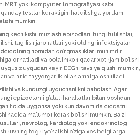
irini MRT yoki kompyuter tomografiyasi kabi
qanday testlar kerakligini hal qilishga yordam
atishi mumkin.
ng kechikishi, muzlash epizodlari, tungi tutilishlar,
lishi, tug’ilish jarohatlari yoki oldingi infektsiyalar
tadqiqotning nomidan qo’rqmasliklari muhimdir.
higa o’rnatiladi va bola imkon qadar xotirjam bo’lishi
 uyqusiz uyqudan keyin EEGni tavsiya qilishi mumkin,
an va aniq tayyorgarlik bilan amalga oshiriladi.
zilishi va kunduzgi uyquchanlikni baholash. Agar
 tungi epizodlarni g’alati harakatlar bilan boshdan
agan holda uyg’onsa yoki kun davomida diqqatni
ashi haqida ma’lumot kerak bo’lishi mumkin. Ba’zi
sullari, nevrolog, kardiolog yoki endokrinolog
shiruvning to’g’ri yo’nalishi o’ziga xos belgilarga