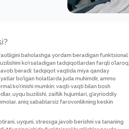
i?
 faolligini baholashga yordam beradigan funktsional
uzilishini ko’rsatadigan tadqiqotlardan farqli o’laroq
javob beradi: tadqiqot vaqtida miya qanday
koyatlar bo’lgan holatlarda juda muhimdir, ammo
al ko’rinishi mumkin: vaqti-vaqti bilan bosh
lar, uyqu buzilishi, zaiflik hujumlari, g’ayrioddiy
ammolar, aniq sabablarsiz farovonlikning keskin
xotirani, uyquni, stressga javob berishni va tananing