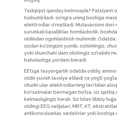
Tadqiqot qanday ketmoqda? Patsiyent ofis
tushuntiriladi, so’ngra uning boshiga maxs
elektrodlar o’rnatiladi. Mutaxassisni dori-
surunkali kasalliklar, homiladorlik, boshd
oldindan ogohlantirish muhimdir. Odatda
sizdan ko’zingizni yumib, ochishingiz, chuq
yoki shunchaki dam olishingiz so’ralishi mu
baholashga yordam beradi.
EEGga tayyorgarlik odatda oddiy, ammo bu n
oldin yuvish tavsiya etiladi va yog’li yog’l
chunki ular elektrodlarning teri bilan al
ko’rsatmalar bermagan bo’lsa, siz qattiq 
kelmasligingiz kerak. Siz bilan tibbiy hujj
oldingi EEG natijalari, MRT, KT, ekstraktla
antikonvulsanlar, sedativlar yoki boshqa do