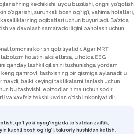
lanishning kechikishi, uyqu buzilishi, ongni yo’qotish
in o’zgarishi, surunkali bosh og’rig’i, vahima holatlari,
kasalliklarning oqibatlari uchun buyuriladi. Ba’zida
tish va davolash samaradorligini baholash uchun
al tomonini ko’rish qobiliyatidir. Agar MRT
tabolizm holatini aks ettirsa, u holda EEG
ini qanday tashkil qilishini tushunishga yordam
keng qamrovli tashxisning bir qismiga aylanadi: u
maydi, balki keyingi taktikalarni tanlash uchun
hun bu tashvishli epizodlar nima uchun sodir
rli va xavfsiz tekshiruvdan o’tish imkoniyatidir.
otish, qo'l yoki oyog'ingizda to'satdan zaiflik,
yin kuchli bosh og'rig'i, takroriy hushidan ketish,