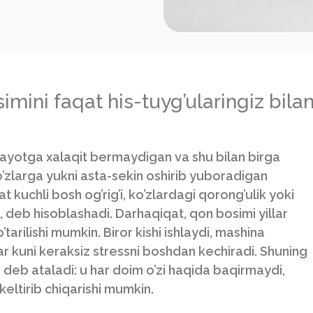
mini faqat his-tuyg’ularingiz bila
yotga xalaqit bermaydigan va shu bilan birga
ko’zlarga yukni asta-sekin oshirib yuboradigan
 kuchli bosh og’rig’i, ko’zlardagi qorong’ulik yoki
, deb hisoblashadi. Darhaqiqat, qon bosimi yillar
tarilishi mumkin. Biror kishi ishlaydi, mashina
ar kuni keraksiz stressni boshdan kechiradi. Shuning
i deb ataladi: u har doim o’zi haqida baqirmaydi,
 keltirib chiqarishi mumkin.