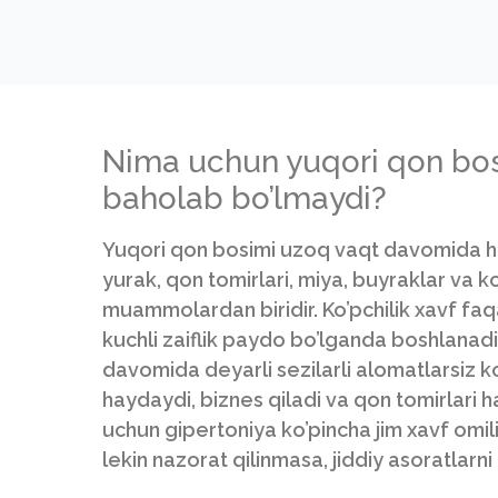
Nima uchun yuqori qon bosi
baholab bo’lmaydi?
Yuqori qon bosimi uzoq vaqt davomida ha
yurak, qon tomirlari, miya, buyraklar va 
muammolardan biridir. Ko’pchilik xavf faqat
kuchli zaiflik paydo bo’lganda boshlanadi
davomida deyarli sezilarli alomatlarsiz ko’
haydaydi, biznes qiladi va qon tomirlari h
uchun gipertoniya ko’pincha jim xavf omil
lekin nazorat qilinmasa, jiddiy asoratlarni