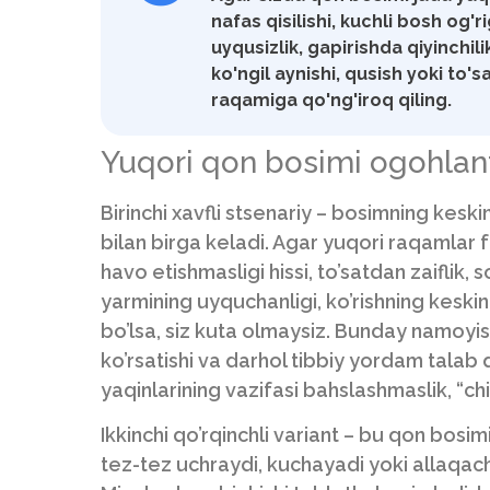
nafas qisilishi, kuchli bosh og'ri
uyqusizlik, gapirishda qiyinchilik
ko'ngil aynishi, qusish yoki to'
raqamiga qo'ng'iroq qiling.
Yuqori qon bosimi ogohlan
Birinchi xavfli stsenariy – bosimning keskin
bilan birga keladi. Agar yuqori raqamlar fo
havo etishmasligi hissi, to’satdan zaiflik, 
yarmining uyquchanligi, ko’rishning keskin 
bo’lsa, siz kuta olmaysiz. Bunday namoyis
ko’rsatishi va darhol tibbiy yordam tala
yaqinlarining vazifasi bahslashmaslik, “chi
Ikkinchi qo’rqinchli variant – bu qon bosim
tez-tez uchraydi, kuchayadi yoki allaqac