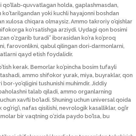
ni qo’llab-quvvatlagan holda, gaplashmasdan,
n ko’tarilgandan yoki kuchli hayajonni boshdan
an xulosa chiqara olmaysiz. Ammo takroriy o’qishlar
 shifokorga ko’rsatishga arziydi. Uydagi qon bosimi
zan o’zgarib turadi” iborasidan ko’ra ko’proq
i, farovonlikni, qabul qilingan dori-darmonlarni,
atlarni qayd etish foydalidir.
o’tish kerak. Bemorlar ko’pincha bosim tufayli
 atashadi, ammo shifokor yurak, miya, buyraklar, qon
i bor-yo’qligini tushunishi muhimdir. Jiddiy
baholashni talab qiladi, ammo organlarning
t uchun xavfli bo’ladi. Shuning uchun universal qoida
’rig’i, nafas qisilishi, nevrologik kasalliklar, og’ir
ammolar bir vaqtning o’zida paydo bo’lsa, bu