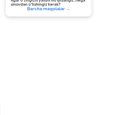
Agar o‘zingizni yaxshi his qilsangiz, nega
sinovdan o‘tishingiz kerak?
Barcha maqolalar →
i