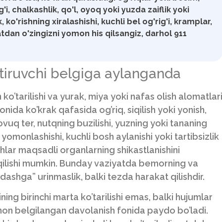
g'i, chalkashlik, qo'l, oyoq yoki yuzda zaiflik yoki
, ko'rishning xiralashishi, kuchli bel og'rig'i, kramplar,
satdan o'zingizni yomon his qilsangiz, darhol 911
tiruvchi belgiga aylanganda
 ko’tarilishi va yurak, miya yoki nafas olish alomatlar
nida ko’krak qafasida og’riq, siqilish yoki yonish,
sovuq ter, nutqning buzilishi, yuzning yoki tananing
yomonlashishi, kuchli bosh aylanishi yoki tartibsizlik
hlar maqsadli organlarning shikastlanishini
b qilishi mumkin. Bunday vaziyatda bemorning va
dashga” urinmaslik, balki tezda harakat qilishdir.
ining birinchi marta ko’tarilishi emas, balki hujumlar
hon belgilangan davolanish fonida paydo bo’ladi.