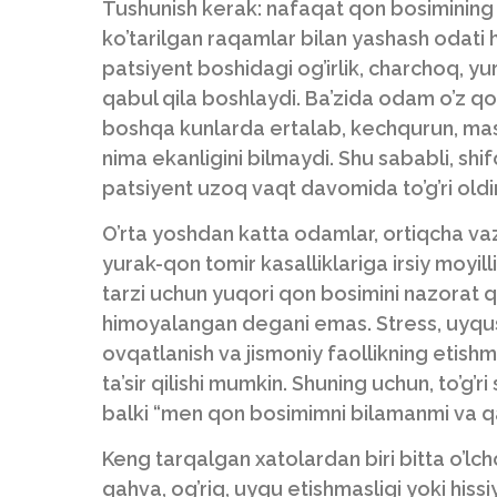
Tushunish kerak: nafaqat qon bosimining bi
ko’tarilgan raqamlar bilan yashash odati 
patsiyent boshidagi og’irlik, charchoq, yura
qabul qila boshlaydi. Ba’zida odam o’z qo
boshqa kunlarda ertalab, kechqurun, mash
nima ekanligini bilmaydi. Shu sababli, shi
patsiyent uzoq vaqt davomida to’g’ri oldin
O’rta yoshdan katta odamlar, ortiqcha vazn
yurak-qon tomir kasalliklariga irsiy moyil
tarzi uchun yuqori qon bosimini nazorat q
himoyalangan degani emas. Stress, uyqusizl
ovqatlanish va jismoniy faollikning etish
ta’sir qilishi mumkin. Shuning uchun, to’g’
balki “men qon bosimimni bilamanmi va qa
Keng tarqalgan xatolardan biri bitta o’lcho
qahva, og’riq, uyqu etishmasligi yoki his