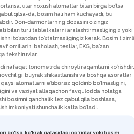
rlansa, ular noxush alomatlar bilan birga bo’lsa
abul qilsa-da, bosim hali ham kuchayadi, bu
bdir. Dori-darmonlarning dozasini o’zingiz
ti bilan turli tabletkalarni aralashtirmasligingiz yoki
ishni to’satdan to’xtatmasligingiz kerak. Bosim tiziml
xavf omillarini baholash, testlar, EKG, ba’zan
a tekshiruvlar.
i nafaqat tonometrda chiroyli raqamlarni ko’rishdir.
movchiligi, buyrak shikastlanishi va boshqa asoratlar
aysi alomatlarni e’tiborsiz qoldirib bo’lmasligini,
gini va vaziyat allaqachon favqulodda holatga
kishi bosimni qanchalik tez qabul qila boshlasa,
lish imkoniyati shunchalik katta bo’ladi.
ri bo'lsa, ko'krak qafasidagi og'riqlar yoki bosim,