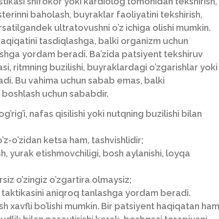
kasi shifokor yoki kardiolog tomonidan tekshirish,
terinni baholash, buyraklar faoliyatini tekshirish,
’rsatilgandek ultratovushni o’z ichiga olishi mumkin.
qiqatini tasdiqlashga, balki organizm uchun
ishga yordam beradi. Ba’zida patsiyent tekshiruv
i, ritmning buzilishi, buyraklardagi o’zgarishlar yoki
oladi. Bu vahima uchun sabab emas, balki
 boshlash uchun sababdir.
rig’i, nafas qisilishi yoki nutqning buzilishi bilan
o’z-o’zidan ketsa ham, tashvishlidir;
sh, yurak etishmovchiligi, bosh aylanishi, loyqa
iz o’zingiz o’zgartira olmaysiz;
 taktikasini aniqroq tanlashga yordam beradi.
h xavfli bo’lishi mumkin. Bir patsiyent haqiqatan ha