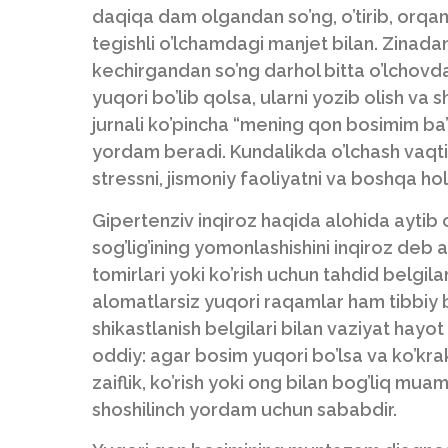
daqiqa dam olgandan so’ng, o’tirib, orqa
tegishli o’lchamdagi manjet bilan. Zinada
kechirgandan so’ng darhol bitta o’lchovd
yuqori bo’lib qolsa, ularni yozib olish va
jurnali ko’pincha “mening qon bosimim ba’
yordam beradi. Kundalikda o’lchash vaqtin
stressni, jismoniy faoliyatni va boshqa hol
Gipertenziv inqiroz haqida alohida aytib 
sog’lig’ining yomonlashishini inqiroz deb
tomirlari yoki ko’rish uchun tahdid belgilar
alomatlarsiz yuqori raqamlar ham tibbiy 
shikastlanish belgilari bilan vaziyat hayo
oddiy: agar bosim yuqori bo’lsa va ko’krak og
zaiflik, ko’rish yoki ong bilan bog’liq mu
shoshilinch yordam uchun sababdir.