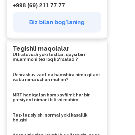
+998 (69) 211 77 77
Biz bilan bog‘laning
Tegishli maqolalar
Ultratovush yoki testlar: qaysi biri
muammoni tezroq ko‘rsatadi?
Uchrashuv vaqtida hamshira nima qiladi
va bu nima uchun muhim?
MRT haqiqatan ham xavflimi: har bir
patsiyent nimani bilishi muhim
Tez-tez siyish: normal yoki kasallik
belgisi