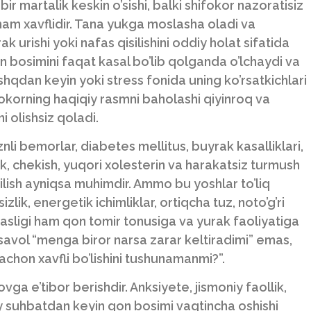
r martalik keskin o’sishi, balki shifokor nazoratisiz
ham xavflidir. Tana yukga moslasha oladi va
k urishi yoki nafas qisilishini oddiy holat sifatida
n bosimini faqat kasal bo’lib qolganda o’lchaydi va
qdan keyin yoki stress fonida uning ko’rsatkichlari
fokorning haqiqiy rasmni baholashi qiyinroq va
i olishsiz qoladi.
li bemorlar, diabetes mellitus, buyrak kasalliklari,
lik, chekish, yuqori xolesterin va harakatsiz turmush
ilish ayniqsa muhimdir. Ammo bu yoshlar to’liq
ik, energetik ichimliklar, ortiqcha tuz, noto’g’ri
masligi ham qon tomir tonusiga va yurak faoliyatiga
ri savol “menga biror narsa zarar keltiradimi” emas,
chon xavfli bo’lishini tushunamanmi?”.
vga e’tibor berishdir. Anksiyete, jismoniy faollik,
siy suhbatdan keyin qon bosimi vaqtincha oshishi