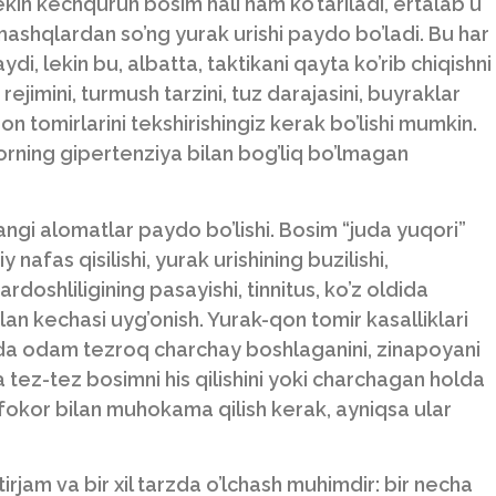
 lekin kechqurun bosim hali ham ko’tariladi, ertalab u
 mashqlardan so’ng yurak urishi paydo bo’ladi. Bu har
, lekin bu, albatta, taktikani qayta ko’rib chiqishni
rejimini, turmush tarzini, tuz darajasini, buyraklar
on tomirlarini tekshirishingiz kerak bo’lishi mumkin.
orning gipertenziya bilan bog’liq bo’lmagan
angi alomatlar paydo bo’lishi. Bosim “juda yuqori”
 nafas qisilishi, yurak urishining buzilishi,
rdoshliligining pasayishi, tinnitus, ko’z oldida
 bilan kechasi uyg’onish. Yurak-qon tomir kasalliklari
da odam tezroq charchay boshlaganini, zinapoyani
tez-tez bosimni his qilishini yoki charchagan holda
hifokor bilan muhokama qilish kerak, ayniqsa ular
irjam va bir xil tarzda o’lchash muhimdir: bir necha