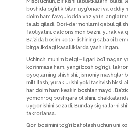
Misol uchun, bir kishi tabletkalarni oladi,
boshida og’irlik bilan uyg’onadi va oddiy
doim ham favqulodda vaziyatni anglatmaydi
talab qiladi. Dori-darmonlarni qabul qilish 
faoliyatini, qalqonsimon bezni, yurak va q
Ba’zida bosim ko’tarilishining sababi bem
birgalikdagi kasalliklarda yashiringan.
Uchinchi muhim belgi – ilgari bo’lmagan y
ko’rinmasa ham, yangi bosh og’rig’i, takroriy
oyoqlarning shishishi, jismoniy mashqlar ba
miltillash, yurak urishi yoki tashvish hissi
har doim ham keskin boshlanmaydi. Ba’zi
yomonroq boshqara olishini, chakkalarida 
uyg’onishini sezadi. Bunday signallarni s
takrorlansa.
Qon bosimini to’g’ri baholash uchun uni xot