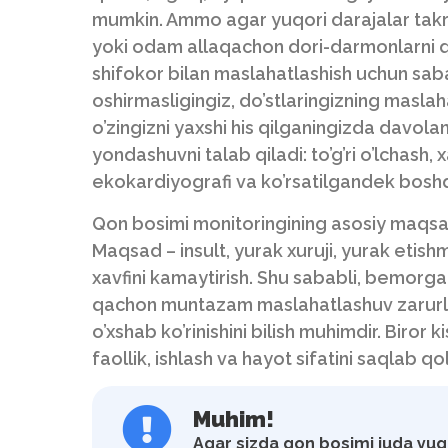
mumkin. Ammo agar yuqori darajalar takro
yoki odam allaqachon dori-darmonlarni q
shifokor bilan maslahatlashish uchun saba
oshirmasligingiz, do’stlaringizning maslaha
o’zingizni yaxshi his qilganingizda davolan
yondashuvni talab qiladi: to’g’ri o’lchash, 
ekokardiyografi va ko’rsatilgandek boshq
Qon bosimi monitoringining asosiy maqsad
Maqsad – insult, yurak xuruji, yurak etish
xavfini kamaytirish. Shu sababli, bemorga q
qachon muntazam maslahatlashuv zarurli
o’xshab ko’rinishini bilish muhimdir. Biror 
faollik, ishlash va hayot sifatini saqlab qo
Muhim!
Agar sizda qon bosimi juda yuqo