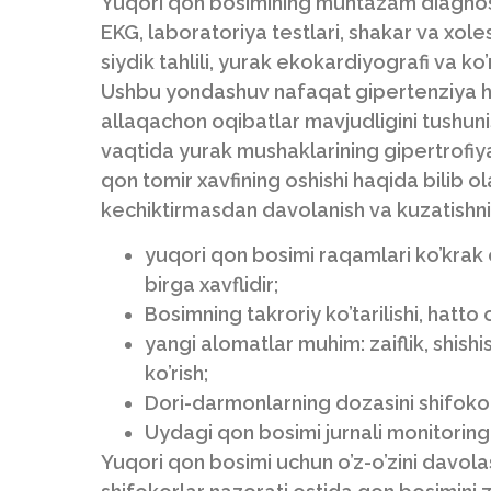
Yuqori qon bosimining muntazam diagnosti
EKG, laboratoriya testlari, shakar va xoles
siydik tahlili, yurak ekokardiyografi va ko
Ushbu yondashuv nafaqat gipertenziya ha
allaqachon oqibatlar mavjudligini tushun
vaqtida yurak mushaklarining gipertrofiyas
qon tomir xavfining oshishi haqida bilib 
kechiktirmasdan davolanish va kuzatishni
yuqori qon bosimi raqamlari ko’krak og’
birga xavflidir;
Bosimning takroriy ko’tarilishi, hatto 
yangi alomatlar muhim: zaiflik, shishi
ko’rish;
Dori-darmonlarning dozasini shifokors
Uydagi qon bosimi jurnali monitoring
Yuqori qon bosimi uchun o’z-o’zini davolas