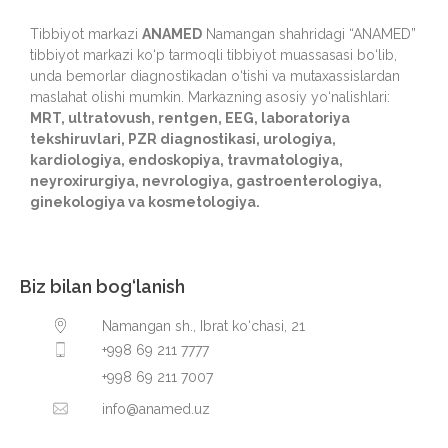
Tibbiyot markazi
ANAMED
Namangan shahridagi “ANAMED”
tibbiyot markazi ko‘p tarmoqli tibbiyot muassasasi bo‘lib,
unda bemorlar diagnostikadan o‘tishi va mutaxassislardan
maslahat olishi mumkin. Markazning asosiy yo‘nalishlari:
MRT, ultratovush, rentgen, EEG, laboratoriya
tekshiruvlari, PZR diagnostikasi, urologiya,
kardiologiya, endoskopiya, travmatologiya,
neyroxirurgiya, nevrologiya, gastroenterologiya,
ginekologiya va kosmetologiya.
Biz bilan bog‘lanish
Namangan sh., Ibrat ko‘chasi, 21
+998 69 211 7777
+998 69 211 7007
info@anamed.uz