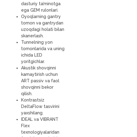
dasturiy ta’minotga
ega GEM rulonlari.
Oyoqlarning gantry
tomon va gantrydan
uzoqdagi holati bilan
skanerlash.
Tunnelning yon
tomonlarida va uning
ichida LED
yoritgichlar.
Akustik shovqinni
kamaytirish uchun
ART passiv va faol
shovqinni bekor
qilish.
Kontrastsiz
DeltaFlow tasvirini
yaxshilang.
IDEAL va VIBRANT
Flex
texnologiyalaridan