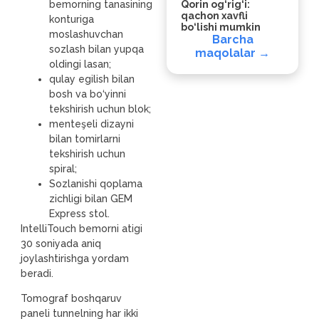
bemorning tanasining
Qorin og‘rig‘i:
qachon xavfli
konturiga
bo‘lishi mumkin
moslashuvchan
Barcha
sozlash bilan yupqa
maqolalar →
oldingi lasan;
qulay egilish bilan
bosh va bo‘yinni
tekshirish uchun blok;
menteşeli dizayni
bilan tomirlarni
tekshirish uchun
spiral;
Sozlanishi qoplama
zichligi bilan GEM
Express stol.
IntelliTouch bemorni atigi
30 soniyada aniq
joylashtirishga yordam
beradi.
Tomograf boshqaruv
paneli tunnelning har ikki