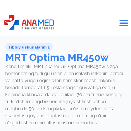
Tibbiy uskunalarimiz
MRT Optima MR450w
Keng teshikli MRT skaner GE Optima MR450w sizga
bemorlarning turli guruhlari bilan ishlash imkonini beradi
va hatto yuqori oqim bilan ham skanerlash imkonini
beradi. Tomograf 1,5 Tesla magnit quvvatiga ega, u
ko‘pincha klinikalarda qo‘llaniladi. 70 sm tunnel kengligi
turli o‘lchamdagi bemorlarni joylashtirish uchun
maqbuldir. 50 sm kenglikdagi ko‘rish maydoni katta
skanerlash joylarini qoplash va bemorning o‘rnini
o‘zgartirishni minimallashtirish imkonini beradi.