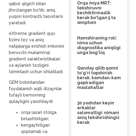
Orqa miya MRT:
qabul qilgich bilan
tekshiruvni
jihozlangan bo‘lib, aniq,
kechiktirmaslik
yuqori kontrastli tasvirlarni
kerak bo‘lgan 5 ta
simptom
yaratadi.
eXtreme gradient quyi
Hamshiraning roli:
tizimi tez va aniq
nima uchun
natijalarga erishish imkonini
diagnostika aniqligi
beruvchi mukammal
unga bog‘liq
gradient xarakteristikalari
va aylanish tezligini
Qanday qilib qonni
ta’minlash uchun ishlatiladi.
to‘g‘ri topshirish
kerak: kamdan-kam
GEM bobinlaridan
gapiradigan
maslahatlar
foydalanish aqlli dizaynlar
tufayli bemorning
qulayligini yaxshilaydi:
30 yoshdan keyin
erkaklar
orqa lasan stolga
salomatligi: nimani
aniq tekshirishingiz
birlashtirilgan;
kerak
kengaytirilgan
qoplamali va