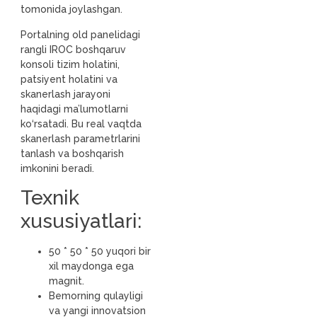
tomonida joylashgan.
Portalning old panelidagi
rangli IROC boshqaruv
konsoli tizim holatini,
patsiyent holatini va
skanerlash jarayoni
haqidagi ma’lumotlarni
ko‘rsatadi. Bu real vaqtda
skanerlash parametrlarini
tanlash va boshqarish
imkonini beradi.
Texnik
xususiyatlari:
50 * 50 * 50 yuqori bir
xil maydonga ega
magnit.
Bemorning qulayligi
va yangi innovatsion