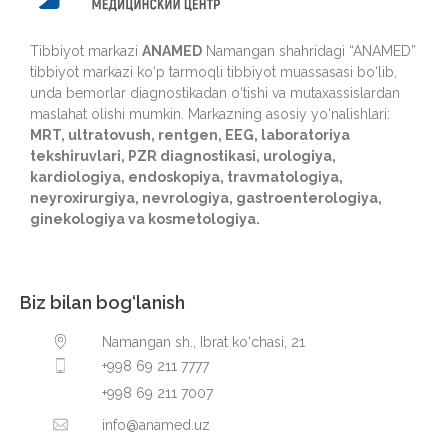
Tibbiyot markazi
ANAMED
Namangan shahridagi “ANAMED”
tibbiyot markazi ko‘p tarmoqli tibbiyot muassasasi bo‘lib,
unda bemorlar diagnostikadan o‘tishi va mutaxassislardan
maslahat olishi mumkin. Markazning asosiy yo‘nalishlari:
MRT, ultratovush, rentgen, EEG, laboratoriya
tekshiruvlari, PZR diagnostikasi, urologiya,
kardiologiya, endoskopiya, travmatologiya,
neyroxirurgiya, nevrologiya, gastroenterologiya,
ginekologiya va kosmetologiya.
Biz bilan bog‘lanish
Namangan sh., Ibrat ko‘chasi, 21
+998 69 211 7777
+998 69 211 7007
info@anamed.uz