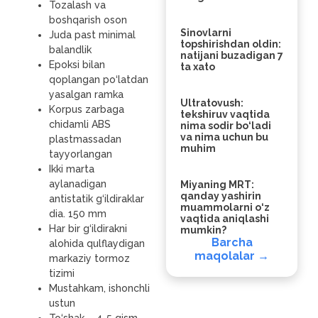
Tozalash va
boshqarish oson
Sinovlarni
Juda past minimal
topshirishdan oldin:
balandlik
natijani buzadigan 7
Epoksi bilan
ta xato
qoplangan po‘latdan
yasalgan ramka
Ultratovush:
Korpus zarbaga
tekshiruv vaqtida
chidamli ABS
nima sodir bo‘ladi
va nima uchun bu
plastmassadan
muhim
tayyorlangan
Ikki marta
aylanadigan
Miyaning MRT:
qanday yashirin
antistatik g‘ildiraklar
muammolarni o‘z
dia. 150 mm
vaqtida aniqlashi
Har bir g‘ildirakni
mumkin?
Barcha
alohida qulflaydigan
maqolalar →
markaziy tormoz
tizimi
Mustahkam, ishonchli
ustun