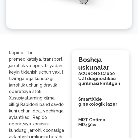
Rapido – bu
Boshqa
premedikatsiya, transport,
jarrohlik va operatsiyadan
uskunalar
keyin tiklanish uchun yaxlit
ACUSON SC2000
tizimga ega kunduzgi
UZI diagnostikasi
qurilmasi kiritilgan
jarrohlik uchun gidravlik
operatsiya stoli.
Xususiyatlarning xilma-
SmartXide
ginekologik lazer
xilligi Rapidoni band savdo
kuni uchun ideal yechimga
aylantiradi. Rapido
MRT Optima
operatsiya xonasini
MR450w
kunduzgi jarrohlik xonasiga
aylantirish imkonini beradi,