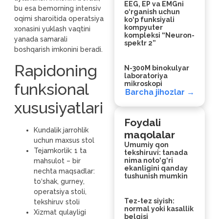
EEG, EP va EMGni
bu esa bemorning intensiv
o‘rganish uchun
oqimi sharoitida operatsiya
ko‘p funksiyali
kompyuter
xonasini yuklash vaqtini
kompleksi “Neuron-
yanada samarali
spektr 2”
boshqarish imkonini beradi.
Rapidoning
N-300M binokulyar
laboratoriya
mikroskopi
funksional
Barcha jihozlar →
xususiyatlari
Foydali
Kundalik jarrohlik
maqolalar
uchun maxsus stol
Umumiy qon
Tejamkorlik: 1 ta
tekshiruvi: tanada
nima noto‘g‘ri
mahsulot – bir
ekanligini qanday
nechta maqsadlar:
tushunish mumkin
to‘shak, gurney,
operatsiya stoli,
Tez-tez siyish:
tekshiruv stoli
normal yoki kasallik
Xizmat qulayligi
belgisi