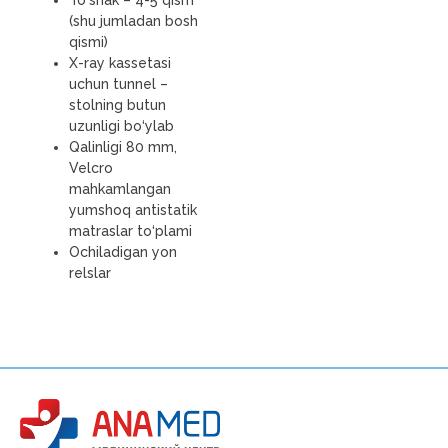
To‘shak – 4-5 qism
(shu jumladan bosh
qismi)
X-ray kassetasi
uchun tunnel –
stolning butun
uzunligi bo‘ylab
Qalinligi 80 mm,
Velcro
mahkamlangan
yumshoq antistatik
matraslar to‘plami
Ochiladigan yon
relslar