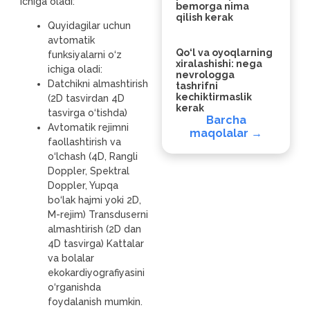
ichiga oladi:
bemorga nima
qilish kerak
Quyidagilar uchun
avtomatik
Qo‘l va oyoqlarning
funksiyalarni o‘z
xiralashishi: nega
ichiga oladi:
nevrologga
Datchikni almashtirish
tashrifni
kechiktirmaslik
(2D tasvirdan 4D
kerak
tasvirga o‘tishda)
Barcha
Avtomatik rejimni
maqolalar →
faollashtirish va
o‘lchash (4D, Rangli
Doppler, Spektral
Doppler, Yupqa
bo‘lak hajmi yoki 2D,
M-rejim) Transduserni
almashtirish (2D dan
4D tasvirga) Kattalar
va bolalar
ekokardiyografiyasini
o‘rganishda
foydalanish mumkin.