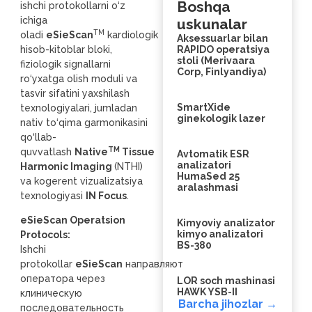
Boshqa
ishchi protokollarni o‘z
ichiga
uskunalar
TM
oladi
eSieScan
kardiologik
Aksessuarlar bilan
hisob-kitoblar bloki,
RAPIDO operatsiya
stoli (Merivaara
fiziologik signallarni
Corp, Finlyandiya)
ro‘yxatga olish moduli va
tasvir sifatini yaxshilash
SmartXide
texnologiyalari, jumladan
ginekologik lazer
nativ to‘qima garmonikasini
qo‘llab-
TM
quvvatlash
Native
Tissue
Avtomatik ESR
analizatori
Harmonic Imaging
(NTHI)
HumaSed 25
va kogerent vizualizatsiya
aralashmasi
texnologiyasi
IN Focus
.
eSieScan Operatsion
Kimyoviy analizator
kimyo analizatori
Protocols:
BS-380
Ishchi
protokollar
eSieScan
направляют
оператора через
LOR soch mashinasi
HAWK YSB-II
клиническую
Barcha jihozlar →
последовательность