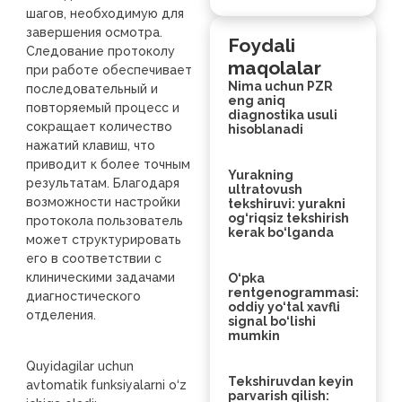
шагов, необходимую для
завершения осмотра.
Foydali
Следование протоколу
maqolalar
при работе обеспечивает
Nima uchun PZR
последовательный и
eng aniq
повторяемый процесс и
diagnostika usuli
сокращает количество
hisoblanadi
нажатий клавиш, что
приводит к более точным
Yurakning
результатам. Благодаря
ultratovush
возможности настройки
tekshiruvi: yurakni
og‘riqsiz tekshirish
протокола пользователь
kerak bo‘lganda
может структурировать
его в соответствии с
клиническими задачами
O‘pka
rentgenogrammasi:
диагностического
oddiy yo‘tal xavfli
отделения.
signal bo‘lishi
mumkin
Quyidagilar uchun
Tekshiruvdan keyin
avtomatik funksiyalarni o‘z
parvarish qilish: