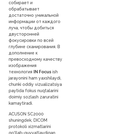
собирает и
обрабатывает
достаточно уникальной
информации от каждого
луча, чтобы добиться
двусторонней
фокусировки по всей
глубине сканирования. В
дополнение к
превосходному качеству
изображения
технология
IN Focus
ish
jarayonini ham yaxshilaydi,
chunki oddiy vizualizatsiya
paytida fokus nuqtalarini
doimiy sozlash zaruratini
kamaytiradi.
ACUSON SC2000
shuningdek, DICOM
protokoli xizmatlarini
qo‘llab-quvvatlaydigan