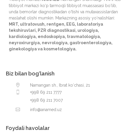
tibbiyot markazi ko‘p tarmoqli tibbiyot muassasasi bo‘lib,
unda bemorlar diagnostikadan o‘tishi va mutaxassislardan
maslahat olishi mumkin. Markazning asosiy yo‘nalishlari:
MRT, ultratovush, rentgen, EEG, laboratoriya
tekshiruvlari, PZR diagnostikasi, urologiya,
kardiologiya, endoskopiya, travmatologiya,
neyroxirurgiya, nevrologiya, gastroenterologiya,
ginekologiya va kosmetologiya.
Biz bilan bog‘lanish
Namangan sh., Ibrat ko‘chasi, 21
+998 69 211 7777
+998 69 211 7007
info@anamed.uz
Foydali havolalar