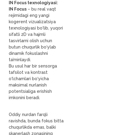
IN Focus texnologiyasi:
IN Focus
– bu real vaqt
rejimidagi eng yangi
kogerent vizualizatsiya
texnologiyasi bo‘lib, yuqori
sifatli 2D va hajmli
tasvirlarni olish uchun
butun chuqurlik bo‘ylab
dinamik fokuslashni
ta’minlaydi.
Bu usul har bir sensorga
tafsilot va kontrast
o‘lchamlari bo‘yicha
maksimal nurlanish
potentsialiga erishish
imkonini beradi.
Oddiy nurdan farqli
ravishda, bunda fokus bitta
chuqurlikda emas, balki
skanerlash zonasining