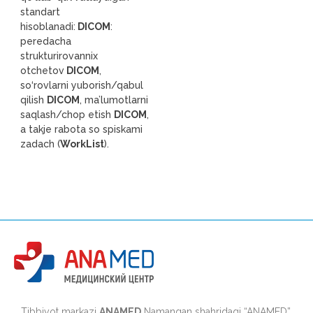
standart
hisoblanadi:
DICOM
:
peredacha
strukturirovannix
otchetov
DICOM
,
so‘rovlarni yuborish/qabul
qilish
DICOM
, ma’lumotlarni
saqlash/chop etish
DICOM
,
a takje rabota so spiskami
zadach (
WorkList
).
Tibbiyot markazi
ANAMED
Namangan shahridagi “ANAMED”