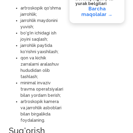
yurak belgilari
artroskopik qo‘shma
Barcha
maqolalar →
jarrohlik;
jarrohlik maydonini
yuvish;
bo‘g‘in ichidagi ish
joyini saqlash;
jarrohlik paytida
ko‘rishni yaxshilash;
qon va kichik
zarralarni aralashuv
hududidan olib
tashlash;
minimal invaziv
travma operatsiyalari
bilan yordam berish;
artroskopik kamera
va jarrohlik asboblari
bilan birgalikda
foydalaning.
Sug‘orish