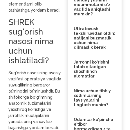
qanday yashirin
elementlarni olib
muammolarni o‘z
vaqtida aniqlashi
tashlashga yordam beradi.
mumkin?
SHREK
Ultratovush
sug‘orish
tekshiruvidan oldin:
natijani buzmaslik
nasosi nima
uchun nima
qilmaslik kerak
uchun
ishlatiladi?
Jarrohni ko‘rishni
talab qiladigan
shoshilinch
Sug‘orish nasosining asosiy
alomatlar
vazifasi operatsiya vaqtida
suyuqlikning barqaror
Nima uchun tibbiy
ta’minotini ta’minlashdir. Bu
xodimlarning
shifokorga bo‘g‘imning
tavsiyalarini
anatomik tuzilmalarini
tinglash muhim?
yaxshiroq ko‘rishga va
jarrohlik muolajalarini
Odamlar ko‘pincha
yanada aniq va xavfsiz
e’tibor
bajarishga yordam beradi.
bermaydigan 7 ta