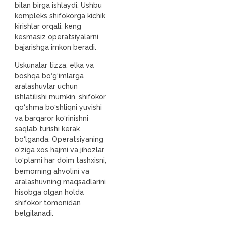
bilan birga ishlaydi. Ushbu
kompleks shifokorga kichik
kirishlar orqali, keng
kesmasiz operatsiyalarni
bajarishga imkon beradi.
Uskunalar tizza, elka va
boshqa bo‘g‘imlarga
aralashuvlar uchun
ishlatilishi mumkin, shifokor
qo‘shma bo‘shliqni yuvishi
va barqaror ko‘rinishni
saqlab turishi kerak
bo‘lganda. Operatsiyaning
o‘ziga xos hajmi va jihozlar
to‘plami har doim tashxisni,
bemorning ahvolini va
aralashuvning maqsadlarini
hisobga olgan holda
shifokor tomonidan
belgilanadi.