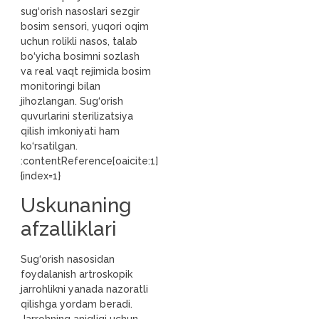
sug‘orish nasoslari sezgir
bosim sensori, yuqori oqim
uchun rolikli nasos, talab
bo‘yicha bosimni sozlash
va real vaqt rejimida bosim
monitoringi bilan
jihozlangan. Sug‘orish
quvurlarini sterilizatsiya
qilish imkoniyati ham
ko‘rsatilgan.
:contentReference[oaicite:1]
{index=1}
Uskunaning
afzalliklari
Sug‘orish nasosidan
foydalanish artroskopik
jarrohlikni yanada nazoratli
qilishga yordam beradi.