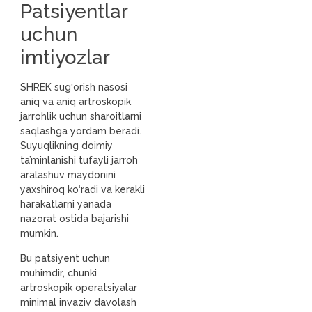
Patsiyentlar
uchun
imtiyozlar
SHREK sug‘orish nasosi
aniq va aniq artroskopik
jarrohlik uchun sharoitlarni
saqlashga yordam beradi.
Suyuqlikning doimiy
ta’minlanishi tufayli jarroh
aralashuv maydonini
yaxshiroq ko‘radi va kerakli
harakatlarni yanada
nazorat ostida bajarishi
mumkin.
Bu patsiyent uchun
muhimdir, chunki
artroskopik operatsiyalar
minimal invaziv davolash