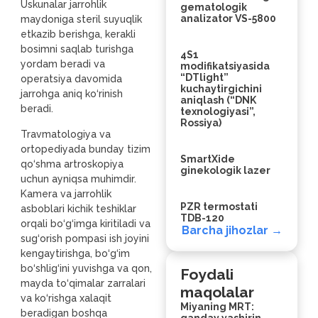
Uskunalar jarrohlik
gematologik
analizator VS-5800
maydoniga steril suyuqlik
etkazib berishga, kerakli
bosimni saqlab turishga
4S1
yordam beradi va
modifikatsiyasida
“DTlight”
operatsiya davomida
kuchaytirgichini
jarrohga aniq ko‘rinish
aniqlash (“DNK
beradi.
texnologiyasi”,
Rossiya)
Travmatologiya va
ortopediyada bunday tizim
SmartXide
qo‘shma artroskopiya
ginekologik lazer
uchun ayniqsa muhimdir.
Kamera va jarrohlik
PZR termostati
asboblari kichik teshiklar
TDB-120
orqali bo‘g‘imga kiritiladi va
Barcha jihozlar →
sug‘orish pompasi ish joyini
kengaytirishga, bo‘g‘im
bo‘shlig‘ini yuvishga va qon,
Foydali
mayda to‘qimalar zarralari
maqolalar
va ko‘rishga xalaqit
Miyaning MRT:
beradigan boshqa