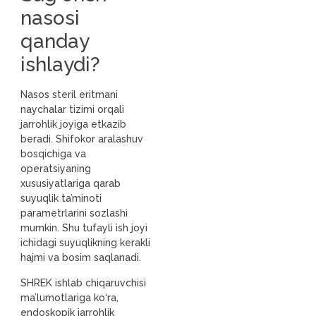
nasosi
qanday
ishlaydi?
Nasos steril eritmani
naychalar tizimi orqali
jarrohlik joyiga etkazib
beradi. Shifokor aralashuv
bosqichiga va
operatsiyaning
xususiyatlariga qarab
suyuqlik ta’minoti
parametrlarini sozlashi
mumkin. Shu tufayli ish joyi
ichidagi suyuqlikning kerakli
hajmi va bosim saqlanadi.
SHREK ishlab chiqaruvchisi
ma’lumotlariga ko‘ra,
endoskopik jarrohlik