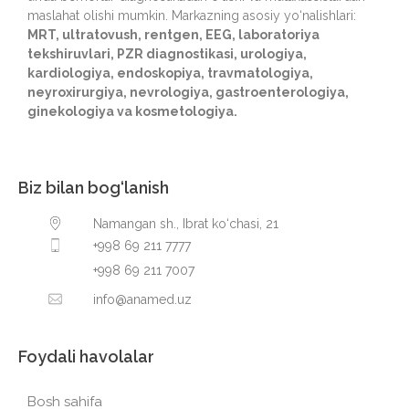
maslahat olishi mumkin. Markazning asosiy yo‘nalishlari:
MRT, ultratovush, rentgen, EEG, laboratoriya
tekshiruvlari, PZR diagnostikasi, urologiya,
kardiologiya, endoskopiya, travmatologiya,
neyroxirurgiya, nevrologiya, gastroenterologiya,
ginekologiya va kosmetologiya.
Biz bilan bog‘lanish
Namangan sh., Ibrat ko‘chasi, 21
+998 69 211 7777
+998 69 211 7007
info@anamed.uz
Foydali havolalar
Bosh sahifa