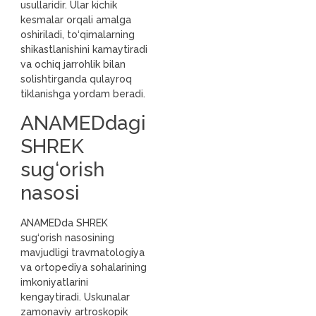
usullaridir. Ular kichik
kesmalar orqali amalga
oshiriladi, to‘qimalarning
shikastlanishini kamaytiradi
va ochiq jarrohlik bilan
solishtirganda qulayroq
tiklanishga yordam beradi.
ANAMEDdagi
SHREK
sug‘orish
nasosi
ANAMEDda SHREK
sug‘orish nasosining
mavjudligi travmatologiya
va ortopediya sohalarining
imkoniyatlarini
kengaytiradi. Uskunalar
zamonaviy artroskopik