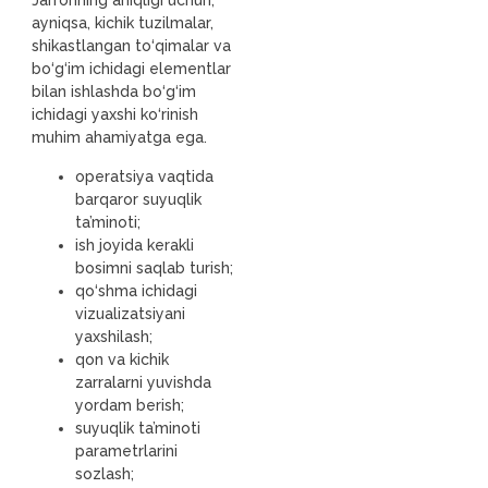
Jarrohning aniqligi uchun,
ayniqsa, kichik tuzilmalar,
shikastlangan to‘qimalar va
bo‘g‘im ichidagi elementlar
bilan ishlashda bo‘g‘im
ichidagi yaxshi ko‘rinish
muhim ahamiyatga ega.
operatsiya vaqtida
barqaror suyuqlik
ta’minoti;
ish joyida kerakli
bosimni saqlab turish;
qo‘shma ichidagi
vizualizatsiyani
yaxshilash;
qon va kichik
zarralarni yuvishda
yordam berish;
suyuqlik ta’minoti
parametrlarini
sozlash;